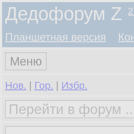
Дедофорум Z
2
Планшетная версия
Ко
Меню
Нов.
|
Гор.
|
Избр.