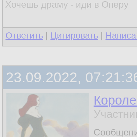
Хочешь драму - иди в Оперу
Ответить
|
Цитировать
|
Написа
23.09.2022, 07:21:3
Короле
Участни
Сообщен