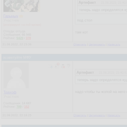
Артефакт
21.09.2022, 21:40:
теперь надо определятся ку
Гарыныч
Участник
под стол
[игнорирует гостей кроме]
Откуда: оттуда
там кот
Сообщения:
66 945
Рейтинг:
5420
/
378
21.09.2022, 22:15:39
Ответить
|
Цитировать
|
Написать
осоветуйте МФУ
Артефакт
21.09.2022, 21:40:5
теперь надо определятся куд
надо чтобы ты жопой на него 
Трахоф
Участник
Сообщения:
14 687
Рейтинг:
789
/
152
21.09.2022, 22:18:25
Ответить
|
Цитировать
|
Написать