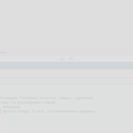
веты
отающим. Разобрал, почистил, собрал - заработал.
отому что фотобарабан старый.
, например.
2 бутыля тонера. То есть, это пожизненная заправка.