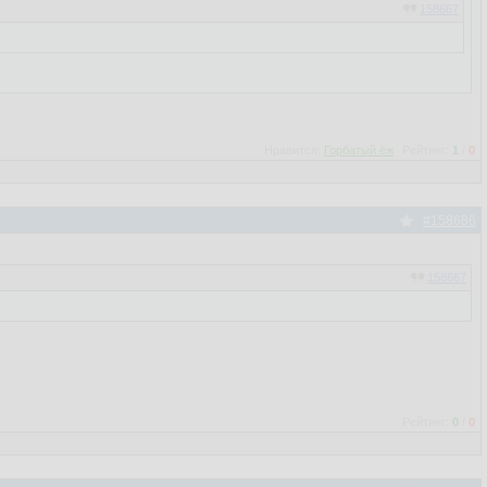
158667
Нравится:
Горбатый ёж
Рейтинг:
1
/
0
#158686
158667
Рейтинг:
0
/
0