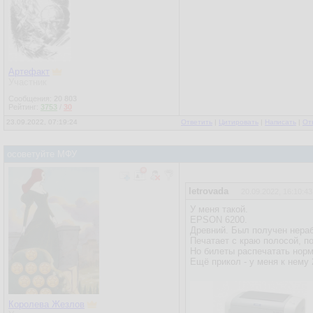
Артефакт
Участник
Сообщения:
20 803
Рейтинг:
3753
/
30
23.09.2022, 07:19:24
Ответить
|
Цитировать
|
Написать
|
От
осоветуйте МФУ
letrovada
20.09.2022, 16:10:43
У меня такой.
EPSON 6200.
Древний. Был получен нераб
Печатает с краю полосой, п
Но билеты распечатать норм
Ещё прикол - у меня к нему 
Королева Жезлов