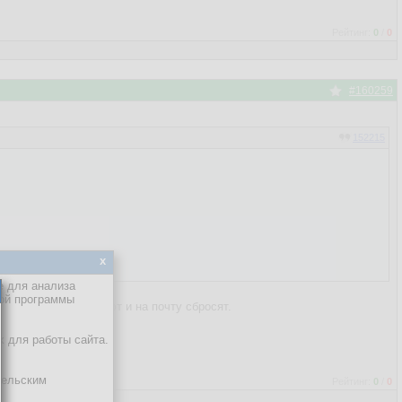
Рейтинг:
0
/
0
#160259
152215
x
е для анализа
кой программы
ебе ее и отскантруют и на почту сбросят.
х для работы сайта.
тельским
Рейтинг:
0
/
0