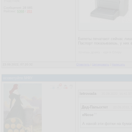
Участник
Сообщения:
28 085
Рейтинг:
5368
/
201
Билеты печатают сейчас лиш
Паспорт показываешь, у них в
Хочешь драму - иди в Оперу
23.09.2022, 07:20:32
Ответить
|
Цитировать
|
Написать
осоветуйте МФУ
letrovada
20.09.2022, 16:41:37
Дед-Папыхтет
20.09.2022, 
eNose
А нахой эти фотки на бума