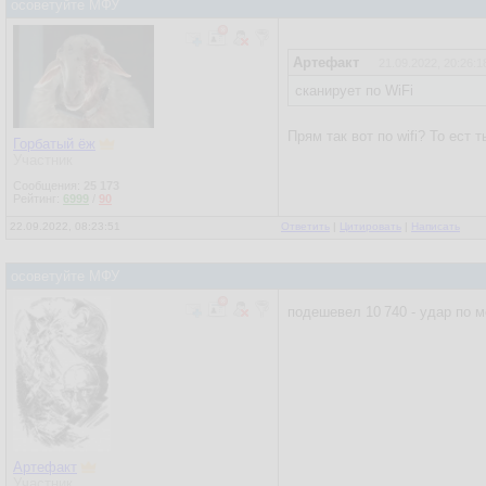
осоветуйте МФУ
Артефакт
21.09.2022, 20:26:1
сканирует по WiFi
Прям так вот по wifi? То ест
Горбатый ёж
Участник
Сообщения:
25 173
Рейтинг:
6999
/
90
22.09.2022, 08:23:51
Ответить
|
Цитировать
|
Написать
осоветуйте МФУ
подешевел 10 740 - удар по 
Артефакт
Участник