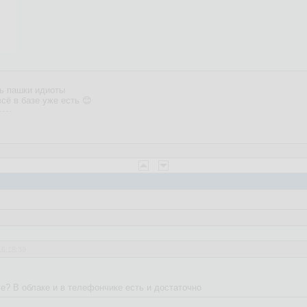
ь пашки идиоты
сё в базе уже есть 😊
16:18:39
ге? В облаке и в телефончике есть и достаточно