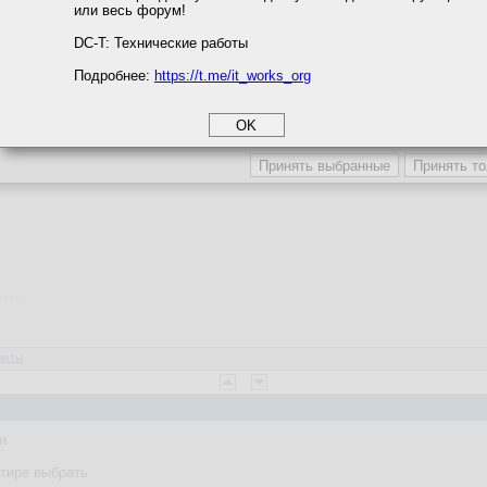
или весь форум!
соглашение
циальности
DC-T: Технические работы
Подробнее:
https://t.me/it_works_org
okie
а статистики
етинга и рекламы
ики печатает по виФи )
веты
и
ртире выбрать