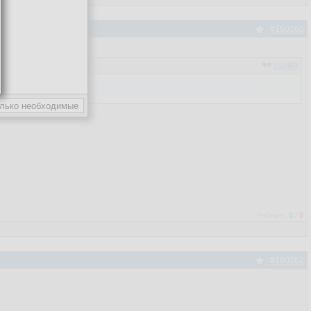
#160260
152469
Рейтинг:
0
/
0
#160262