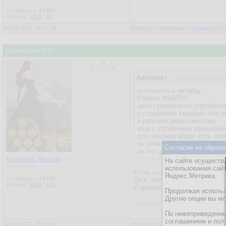
Сообщения:
20 803
Рейтинг:
3753
/
30
23.09.2022, 02:17:28
Ответить
|
Цитировать
|
Написать
|
От
осоветуйте МФУ
Артефакт
17.09.2022, 11:43:0
склоняюсь к китайцу
Pantum M6507W
цена сравнима со струйнико
у струйников смущает что ч
я реально редко печатаю
еще у струйников официаль
для эпсонов вроде есть сво
но цена от 25тыр
Согласие на обрабо
за эту цену можно лазерник 
Королева Жезлов
На сайте осуществл
Участник
использования сай
Если ты редко печатаешь есть
Яндекс.Метрика.
Сообщения:
28 085
Да в любом фотоателье эта у
Рейтинг:
5368
/
201
И дешевле, и прогуляешься, 
Продолжая использо
Другие опции вы м
Хочешь драму - иди в Оперу
По нижеприведенны
соглашением и пол
23.09.2022, 07:16:09
Ответить
|
Цитировать
|
Написать