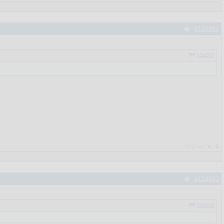
#158682
158667
Рейтинг:
0
/
0
#158683
158682