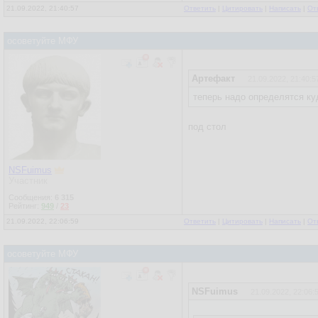
21.09.2022, 21:40:57
Ответить
|
Цитировать
|
Написать
|
От
осоветуйте МФУ
Артефакт
21.09.2022, 21:40:5
теперь надо определятся куд
под стол
NSFuimus
Участник
Сообщения:
6 315
Рейтинг:
949
/
23
21.09.2022, 22:06:59
Ответить
|
Цитировать
|
Написать
|
От
осоветуйте МФУ
NSFuimus
21.09.2022, 22:06: