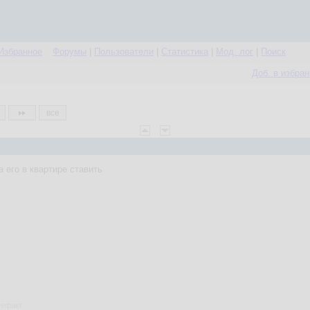
Избранное
Форумы
|
Пользователи
|
Статистика
|
Мод. лог
|
Поиск
Доб. в избра
все
 его в квартире ставить
ртефакт