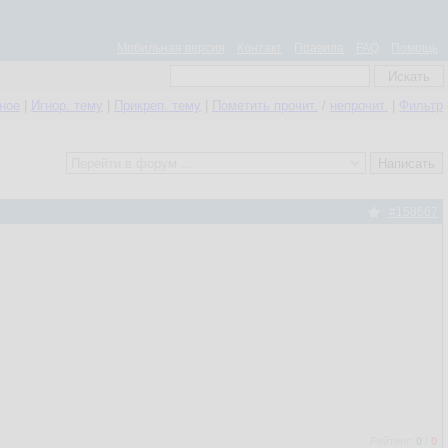
Мобильная версия
Контакт
Правила
FAQ
Помощь
нное
|
Игнор. тему
|
Прикреп. тему
|
Пометить прочит.
/
непрочит.
|
Фильтр
#158667
Рейтинг:
0
/
0