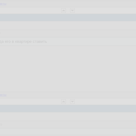
веты
7
а его в квартире ставить
веты
59