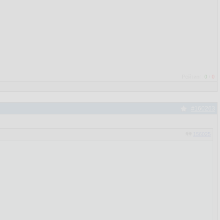
Рейтинг:
0
/
0
#160263
156025