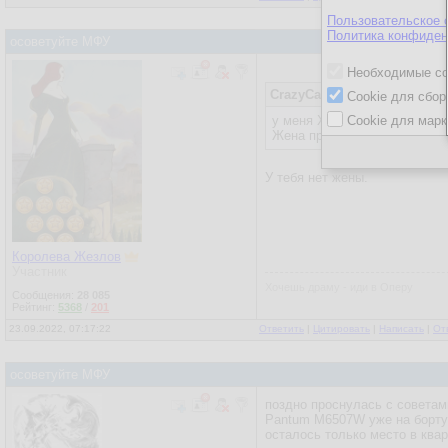
Пользовательское 
Политика конфиден
осоветуйте МФУ
Необходимые co
CrazyCat
17.09.2022, 15:38:27
Cookie для сбор
у меня XEROX.
Cookie для марк
Жена прямо с ифона докумас
У тебя нет жены.
Королева Жезлов
Участник
Хочешь драму - иди в Оперу
Сообщения:
28 085
Рейтинг:
5368
/
201
23.09.2022, 07:17:22
Ответить
|
Цитировать
|
Написать
|
От
осоветуйте МФУ
поздно проснулась с советам
Pantum M6507W уже на борту
осталось только место в ква