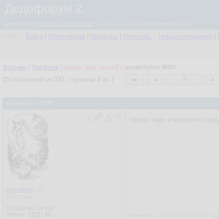
Дедофорум Z
powered by
simpleCommunicator
- 2.0.61 © 2026 Programmizd 02
Гость
Войти
|
Регистрация
|
Профиль
|
Очистить
Новые сообщения
|
Форумы
/
Hardware
[закрыт для гостей]
/
осоветуйте МФУ
25
сообщений из
157
, страница
5
из
7
5
осоветуйте МФУ
теперь надо определятся куда
Артефакт
Участник
Сообщения:
20 803
Рейтинг:
3753
/
30
Изменено: 21.09.2022, 21:41:10 - А