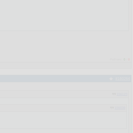
Рейтинг:
0
/
0
#160264
156123
156039