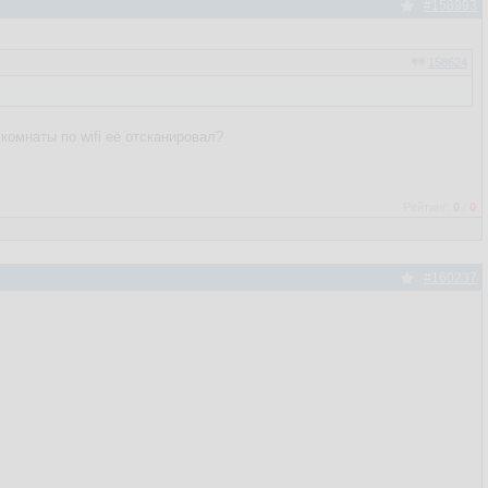
#158993
158624
 комнаты по wifi её отсканировал?
Рейтинг:
0
/
0
#160237