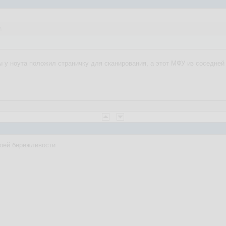
8
 ты у ноута положил страничку для сканирования, а этот МФУ из соседней
моей бережливости