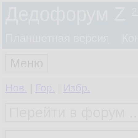
Дедофорум Z
2
Планшетная версия
Ко
Меню
Нов.
|
Гор.
|
Избр.