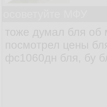
осоветуйте МФУ
тоже думал бля об 
посмотрел цены бля
фс1060дн бля, бу б