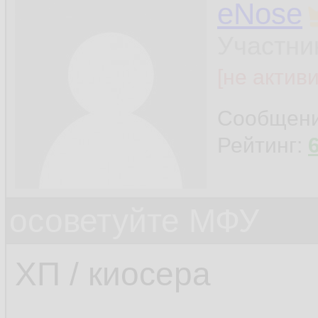
eNose
Участни
[не актив
Сообщен
Рейтинг:
осоветуйте МФУ
ХП / киосера