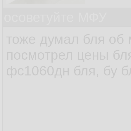
осоветуйте МФУ
тоже думал бля об 
посмотрел цены бля
фс1060дн бля, бу б