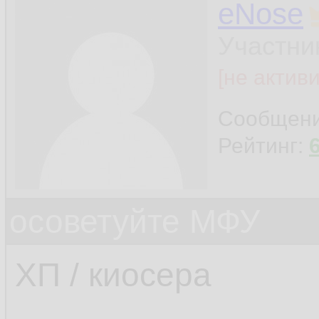
eNose
Участни
[не актив
Сообщен
Рейтинг:
осоветуйте МФУ
ХП / киосера