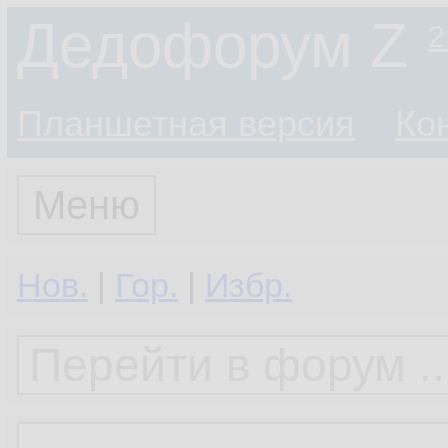
Дедофорум Z
2
Планшетная версия
Ко
Меню
Нов.
|
Гор.
|
Избр.