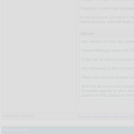
Попробую позже ещё поковырят
тут получается, что просто п
отреагировать заменой файлик
Цитата
dns=default or if the dns param
NetworkManager orders the DNS
If you set no value or you set
dns=dnsmasq or dns=systemd
When you use one of these set
Both the dnsmasq and systemd-
forwardes queries to other do
queries for this domain to the 
16.09.2022, 17:59:42
Ответить
|
Цитировать
|
Написать
|
От
Пошэ, помоги!