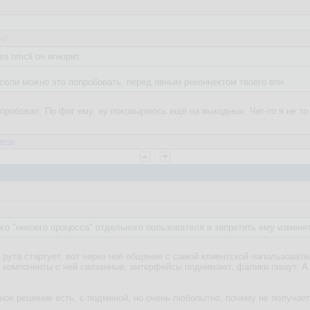
:42
з nmcli он игнорит.
нсоли можно это попробовать, перед явным реконнектом твоего впн
пробовал. По фиг ему. ну поковыряюсь ещё на выходных. Чег-то я не то
веты
ого "некоего процесса" отдельного пользователя и запретить ему измен
 рута стартует. вот через неё общение с самой клиентской чапользоват
 компоненты с ней связанные, интерфейсы поднимают, фалики пишут. А 
ное решение есть, с подменой, но очень любопытно, почему не получает