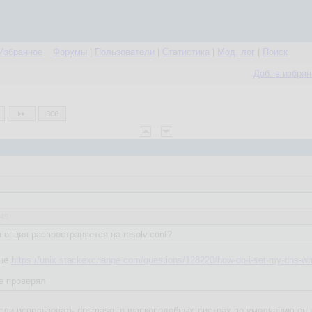
Избранное
Форумы
|
Пользователи
|
Статистика
|
Мод. лог
|
Поиск
Доб. в избра
все
:49
а опция распространяется на resolv.conf?
нце
https://unix.stackexchange.com/questions/128220/how-do-i-set-my-dns-whe
не проверял
если использовать dnsmasq, в шапкоподобных дистрах по умолчанию он 