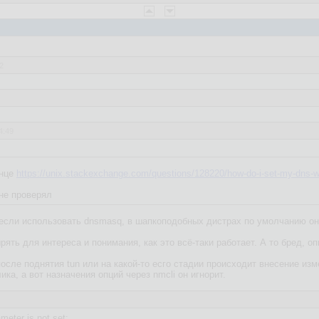
2
4:49
та опция распространяется на resolv.conf?
онце
https://unix.stackexchange.com/questions/128220/how-do-i-set-my-dns-wh
- не проверял
 если использовать dnsmasq, в шапкоподобных дистрах по умолчанию он
ть для интереса и понимания, как это всё-таки работает. А то бред, опц
после поднятия tun или на какой-то есго стадии происходит внесение из
ка, а вот назначения опций через nmcli он игнорит.
ameter is not set: