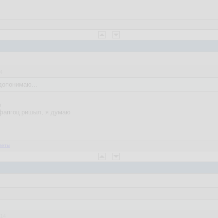
4
допонимаю...
е
й фапгоц ришыл, я думаю
веты
:14