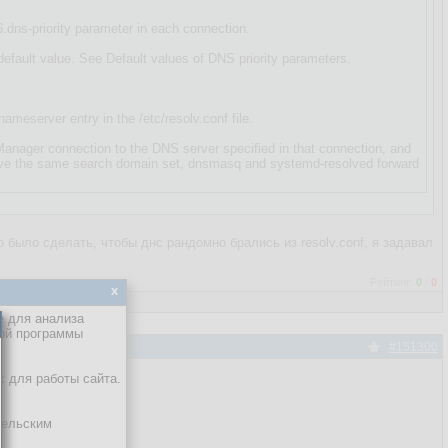
.dns-priority parameter in each connection.
 default value. See Default values of DNS priority parameters.
meserver entry in the /etc/resolv.conf file.
anager connection to the DNS server specified in that connection, and
 have the same search domain set, dnsmasq and systemd-resolved forward
о было сделать, чтобы днс рандомно брались из resolv.conf, я задавал
Рейтинг:
0
/
0
x
е для анализа
кой программы
#151300
ь файл?
х для работы сайта.
тельским