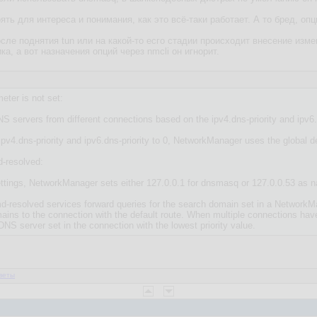
ь для интереса и понимания, как это всё-таки работает. А то бред, опци
осле поднятия tun или на какой-то есго стадии происходит внесение изм
а, а вот назначения опций через nmcli он игнорит.
eter is not set:
 servers from different connections based on the ipv4.dns-priority and ipv6.
 ipv4.dns-priority and ipv6.dns-priority to 0, NetworkManager uses the global 
-resolved:
tings, NetworkManager sets either 127.0.0.1 for dnsmasq or 127.0.0.53 as name
resolved services forward queries for the search domain set in a NetworkMa
mains to the connection with the default route. When multiple connections 
DNS server set in the connection with the lowest priority value.
веты