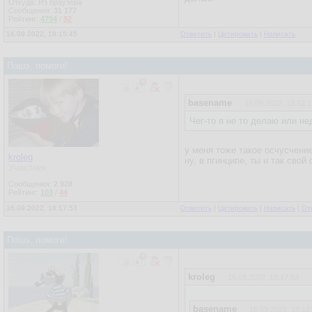
Откуда: Из браузера
Сообщения:
31 177
Рейтинг:
4794
/
92
16.09.2022, 18:15:45
Ответить
|
Цитировать
|
Написать
Пошэ, помоги!
basename
16.09.2022, 18:12:1
Чег-то я не то делаю или не
у меня тоже такое осчусчени
kroleg
ну, в пгинципе, ты и так сво
Участник
Сообщения:
2 928
Рейтинг:
103
/
44
16.09.2022, 18:17:53
Ответить
|
Цитировать
|
Написать
|
От
Пошэ, помоги!
kroleg
16.09.2022, 18:17:53
basename
16.09.2022, 18:12