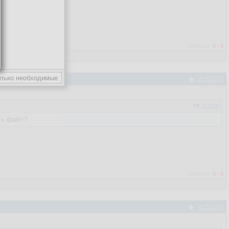
Рейтинг:
0
/
0
#151302
151300
ять файл?
Рейтинг:
0
/
0
#151304