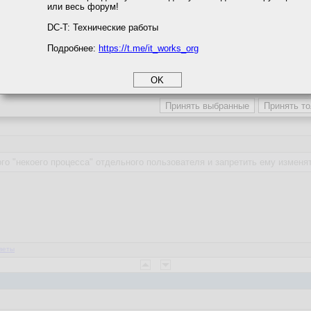
или весь форум!
соглашение
циальности
DC-T: Технические работы
Подробнее:
https://t.me/it_works_org
okie
а статистики
веты
етинга и рекламы
ого "некоего процесса" отдельного пользователя и запретить ему измен
веты