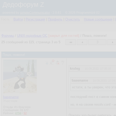
Дедофорум Z
powered by
simpleCommunicator
- 2.0.61 © 2026 Programmizd 02
Гость
Войти
|
Регистрация
|
Профиль
|
Очистить
Новые сообщения
|
Форумы
/
UNIX-подобные OC
[закрыт для гостей]
/
Пошэ, помоги!
25
сообщений из
115
, страница
3
из
5
3
Пошэ, помоги!
kroleg
16.09.2022, 17:39:15
basename
16.09.2022, 17:24
кстати, а ты уверен, что эт
последний пост в самом ко
basename
Участник
но, я на своем resolv.conf - 
Откуда: Из браузера
Сообщения:
31 177
Рейтинг:
4794
/
92
Походу это будет работать, 