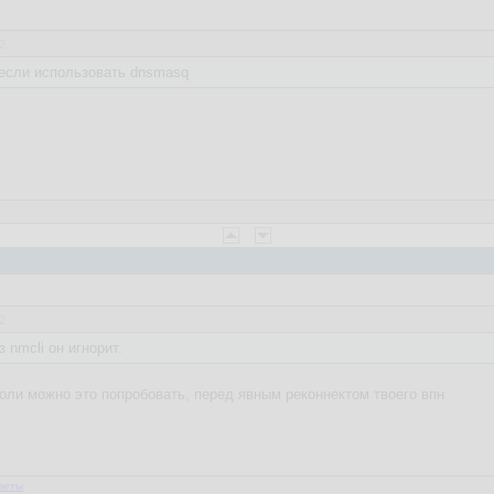
2
 если использовать dnsmasq
2
 nmcli он игнорит.
соли можно это попробовать, перед явным реконнектом твоего впн
веты