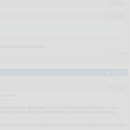
151293
151286
 делаю или недопонимаю...
Рейтинг:
0
/
0
#151307
151300
ять файл?
ельской частью происходит. Если я всё правильно понимаю, то эта
иначе то никак, без рута инферфейс не поднимешь и в фалик не
ся манипулировать параметрами на уровне интерфейса и что я не так