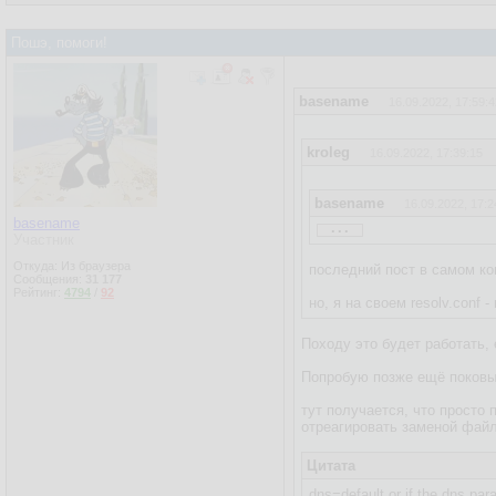
Пошэ, помоги!
basename
16.09.2022, 17:59:4
kroleg
16.09.2022, 17:39:15
basename
16.09.2022, 17:2
...
basename
кстати, а ты уверен, что э
Участник
Откуда: Из браузера
последний пост в самом к
Сообщения:
31 177
Рейтинг:
4794
/
92
но, я на своем resolv.conf 
Походу это будет работать,
Попробую позже ещё поковыря
тут получается, что просто 
отреагировать заменой файли
Цитата
dns=default or if the dns par