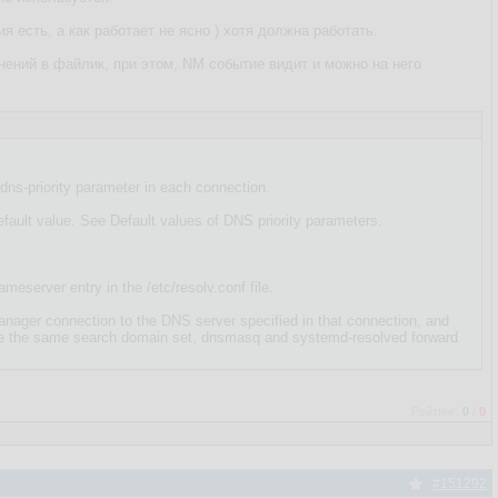
я есть, а как работает не ясно ) хотя должна работать.
енений в файлик, при этом, NM событие видит и можно на него
dns-priority parameter in each connection.
default value. See Default values of DNS priority parameters.
server entry in the /etc/resolv.conf file.
nager connection to the DNS server specified in that connection, and
have the same search domain set, dnsmasq and systemd-resolved forward
Рейтинг:
0
/
0
#151292