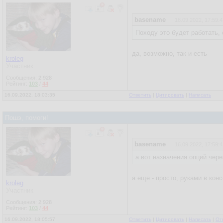
basename
16.09.2022, 17:59:4
Походу это будет работать,
да, возможно, так и есть
kroleg
Участник
Сообщения:
2 928
Рейтинг:
103
/
44
16.09.2022, 18:03:35
Ответить
|
Цитировать
|
Написать
Пошэ, помоги!
basename
16.09.2022, 17:59:4
а вот назначения опций через
а еще - просто, руками в кон
kroleg
Участник
Сообщения:
2 928
Рейтинг:
103
/
44
16.09.2022, 18:05:57
Ответить
|
Цитировать
|
Написать
|
От