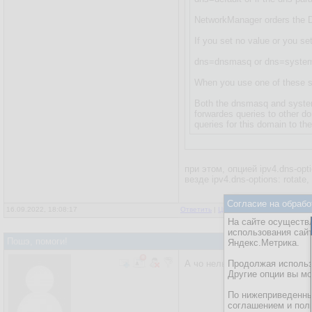
NetworkManager orders the DN
If you set no value or you se
dns=dnsmasq or dns=system
When you use one of these se
Both the dnsmasq and systemd
forwardes queries to other d
queries for this domain to th
при этом, опцией ipv4.dns-op
везде ipv4.dns-options: rotate,
Согласие на обрабо
16.09.2022, 18:08:17
Ответить
|
Цитировать
|
Написать
На сайте осуществл
использования сай
Пошэ, помоги!
Яндекс.Метрика.
А чо нельзя сделать для это
Продолжая использо
Другие опции вы м
По нижеприведенны
соглашением и пол