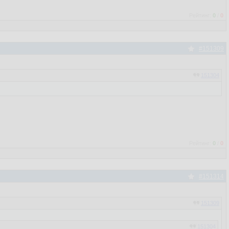
Рейтинг:
0
/
0
#151309
151304
Рейтинг:
0
/
0
#151314
151309
151304