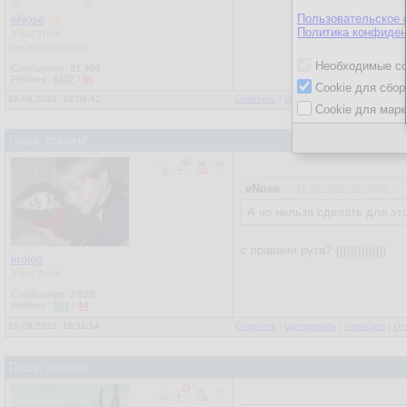
Пользовательское 
eNose
Политика конфиден
Участник
[не активирован]
Необходимые co
Сообщения:
21 404
Рейтинг:
6307
/
65
Cookie для сбор
16.09.2022, 18:09:42
Ответить
|
Цитировать
|
Написать
|
От
Cookie для марк
Пошэ, помоги!
eNose
16.09.2022, 18:09:42
А чо нельзя сделать для эт
с правами рута? ))))))))))))))
kroleg
Участник
Сообщения:
2 928
Рейтинг:
103
/
44
16.09.2022, 18:11:14
Ответить
|
Цитировать
|
Написать
|
От
Пошэ, помоги!