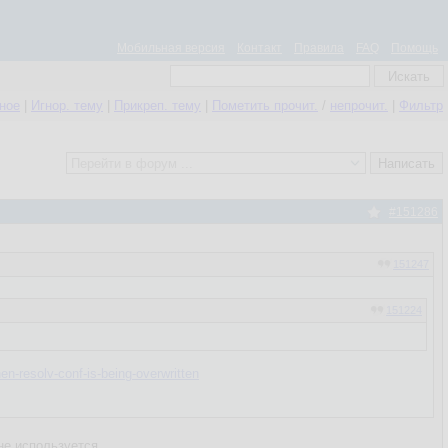
Мобильная версия
Контакт
Правила
FAQ
Помощь
нное
|
Игнор. тему
|
Прикреп. тему
|
Пометить прочит.
/
непрочит.
|
Фильтр
#151286
151247
151224
n-resolv-conf-is-being-overwritten
не используется.