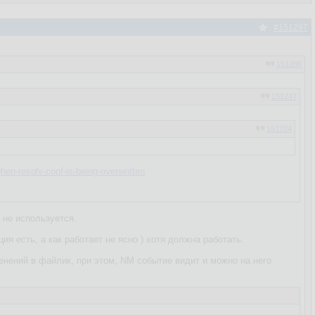
#151297
151286
151247
151224
en-resolv-conf-is-being-overwritten
 не используется.
ия есть, а как работает не ясно ) хотя должна работать.
менений в файлик, при этом, NM событие видит и можно на него