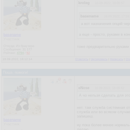
kroleg
16.09.2022, 18:05:57
basename
16.09.2022, 17:59
а вот назначения опций чере
а еще - просто, руками в ко
basename
Участник
Откуда: Из браузера
тоже предварительно руками 
Сообщения:
31 177
Рейтинг:
4794
/
92
16.09.2022, 18:12:14
Ответить
|
Цитировать
|
Написать
|
От
Пошэ, помоги!
eNose
16.09.2022, 18:09:42
А чо нельзя сделать для эт
нет. там служба системная от
служба или во всяком случае
запишеш.
basename
Участник
ну пока более менее нормаль
делаю.