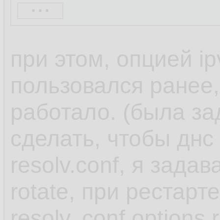
...
When you use one o
при этом, опцией ip
NetworkManager set
пользовался ранее,
dnsmasq or 127.0.
работало. (была за
in the /etc/resolv.con
сделать, чтобы днс
resolv.conf, я задав
Both the dnsmasq 
rotate, при рестарт
services forward qu
resolv,.conf options 