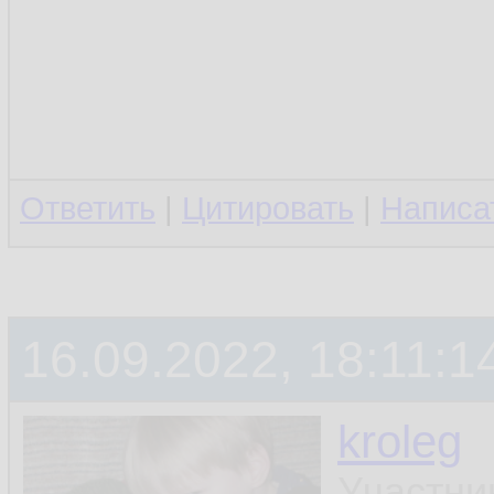
Ответить
|
Цитировать
|
Написа
16.09.2022, 18:11:1
kroleg
Участни