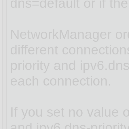
dns=default or if th
NetworkManager ord
different connectio
priority and ipv6.dns
each connection.
If you set no value o
and ipv6.dns-priori