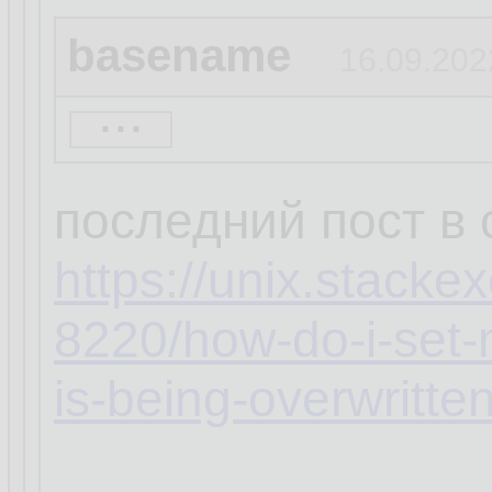
basename
16.09.202
...
кстати, а ты увер
распространяется 
последний пост в
https://unix.stack
8220/how-do-i-set-
is-being-overwritte