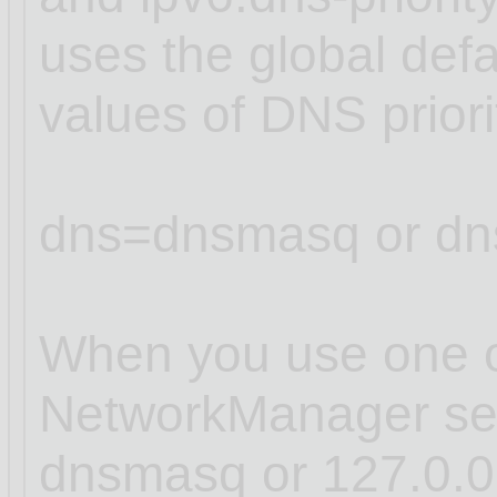
uses the global defa
values of DNS prior
dns=dnsmasq or dn
When you use one of
NetworkManager sets
dnsmasq or 127.0.0