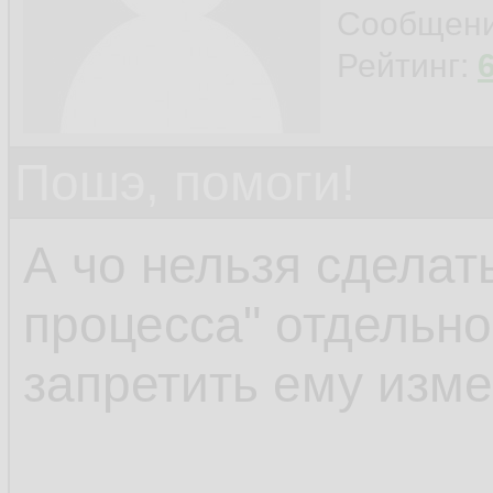
connection with the 
Сообщен
Рейтинг:
Пошэ, помоги!
А чо нельзя сделать
процесса" отдельно
запретить ему изм