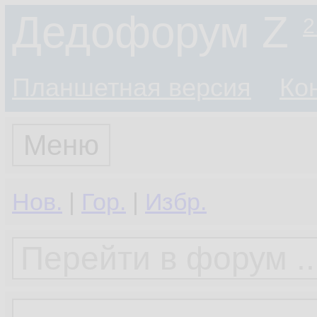
Дедофорум Z
2
Планшетная версия
Ко
Меню
Нов.
|
Гор.
|
Избр.