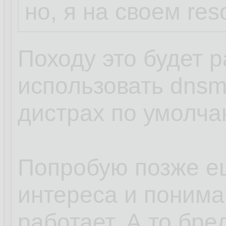
но, я на своем res
Походу это будет р
использовать dnsm
дистрах по умолча
Попробую позже е
интереса и пониман
работает. А то бред