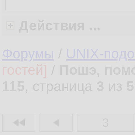
Действия ...
Форумы
/
UNIX-под
гостей]
/
Пошэ, пом
115
, страница
3
из
5
3