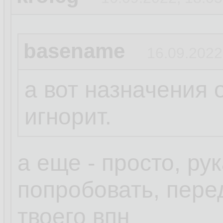
basename
16.09.2022
а вот назначения 
игнорит.
а еще - просто, ру
попробовать, пере
твоего впн