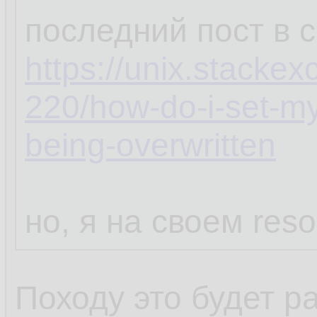
последний пост в 
https://unix.stacke
220/how-do-i-set-my
being-overwritten
но, я на своем reso
Походу это будет р