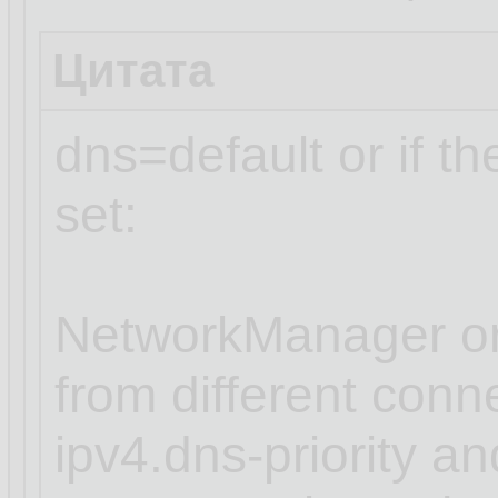
Цитата
dns=default or if t
set:
NetworkManager or
from different conn
ipv4.dns-priority an