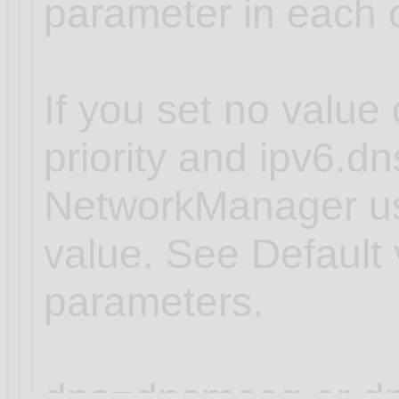
parameter in each 
If you set no value 
priority and ipv6.dns
NetworkManager use
value. See Default 
parameters.
dns=dnsmasq or dn