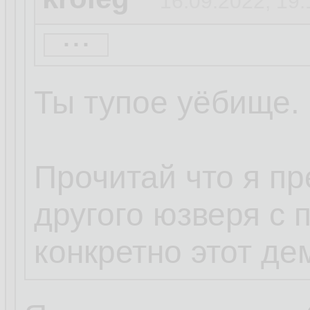
16.09.2022, 19:
...
eNose
16.09.2022, 19
Ты тупое уёбище.
Кролег ты дибил
Достаточно смен
Прочитай что я п
и запретить руту
другого юзверя с 
конкретно этот дем
5 секунд гугла.