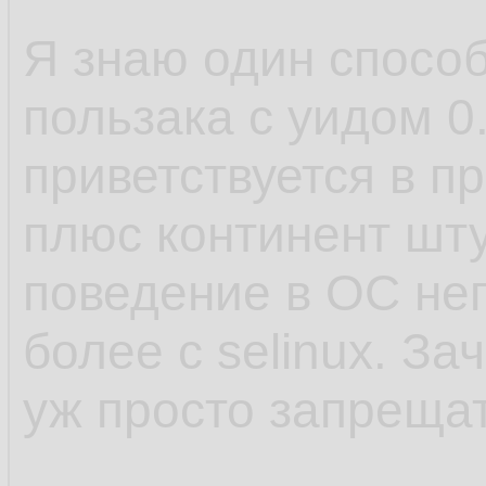
Я знаю один способ,
пользака с уидом 0
приветствуется в пр
плюс континент шту
поведение в ОС неп
более с selinux. За
уж просто запрещат