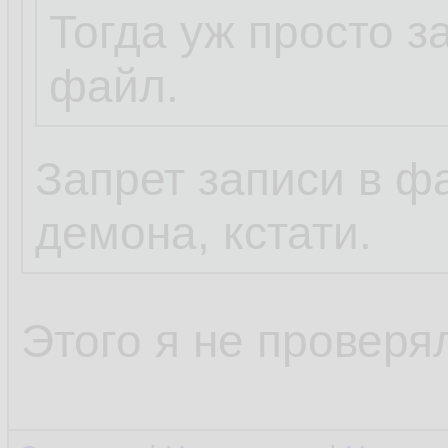
у бази, кроме впн
Тогда уж просто з
других похожих,
файл.
конфиги от рута в
Запрет записи в ф
теперь, ты, поня
демона, кстати.
Ты тупое уёбище.
Этого я не проверя
Прочитай что я п