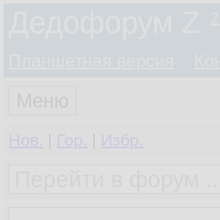
Дедофорум Z
2
Планшетная версия
Ко
Меню
Нов.
|
Гор.
|
Избр.