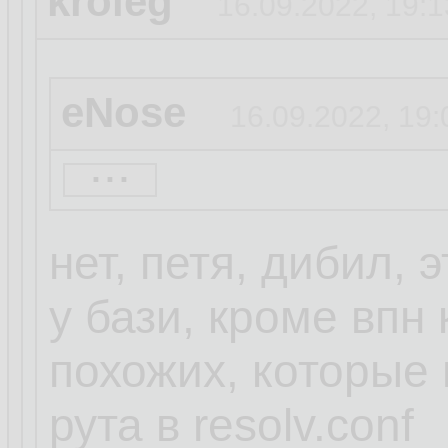
kroleg
16.09.2022, 19:1
eNose
16.09.2022, 19:
...
Кролег ты дибил.
Достаточно смен
нет, петя, дибил, э
запретить руту за
у бази, кроме впн 
похожих, которые 
5 секунд гугла.
рута в resolv.conf