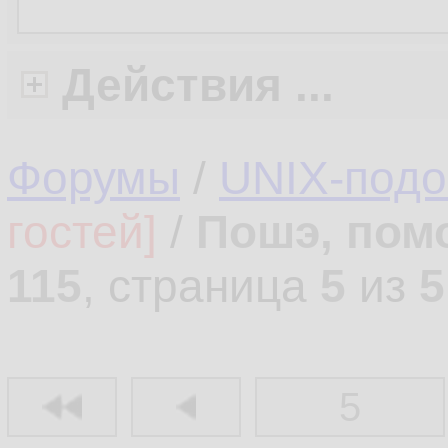
Действия ...
Форумы
/
UNIX-под
гостей]
/
Пошэ, пом
115
, страница
5
из
5
5