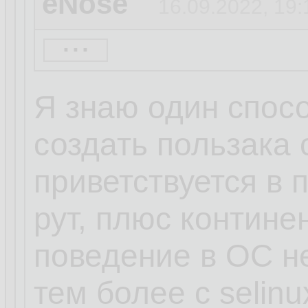
eNose
16.09.2022, 19:
...
kroleg
16.09.2022, 19
Я знаю один спосо
создать пользака 
eNose
16.09.2022, 1
приветствуется в п
...
рут, плюс контине
поведение в ОС н
нет, петя, дибил, 
тем более с selin