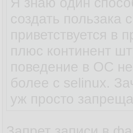
Я знаю один способ
нет, петя, дибил, 
создать пользака с
у бази, кроме впн
приветствуется в пр
похожих, которые
плюс континент шт
рута в resolv.conf
поведение в ОС не
более с selinux. З
теперь, ты, понял
уж просто запреща
Запрет записи в фа