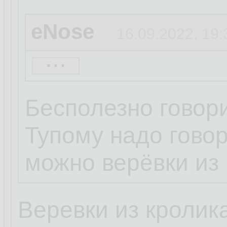
eNose
16.09.2022, 19:
...
Труба Кролега
16
Бесполезно говори
Кролег:
Тупому надо говор
можно верёвки из 
это, ламер, 90 лв
Веревки из кролик