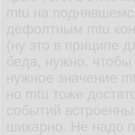
mtu на поднявшемся
дефолтным mtu кон
(ну это в приципе 
беда, нужно, чтобы
нужное значение mt
но mtu тоже достато
событий встроенны
шикарно. Не надо п