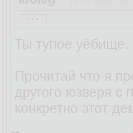
16.09.2022, 19:
...
eNose
16.09.2022, 19
Ты тупое уёбище.
Кролег ты дибил
Достаточно смен
Прочитай что я п
и запретить руту
другого юзверя с 
конкретно этот дем
5 секунд гугла.