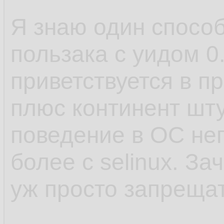
Я знаю один способ,
пользака с уидом 0
приветствуется в пр
плюс континент шту
поведение в ОС неп
более с selinux. За
уж просто запрещат