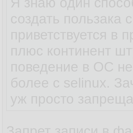
Я знаю один способ
нет, петя, дибил, 
создать пользака с
у бази, кроме впн
приветствуется в пр
похожих, которые
плюс континент шт
рута в resolv.conf
поведение в ОС не
более с selinux. З
теперь, ты, понял
уж просто запреща
Запрет записи в фа