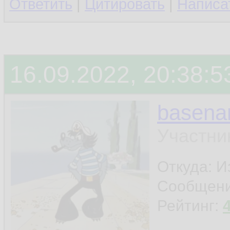
Ответить
|
Цитировать
|
Написа
другого юзверя с
конкретно этот де
16.09.2022, 20:38:5
basen
Участни
Откуда: И
Сообщен
Рейтинг: