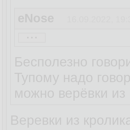
eNose
16.09.2022, 19:
...
Труба Кролега
16
Бесполезно говори
Кролег:
Тупому надо говор
можно верёвки из 
это, ламер, 90 лв
Веревки из кролик