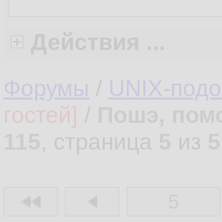
Действия ...
Форумы
/
UNIX-под
гостей]
/
Пошэ, пом
115
, страница
5
из
5
5