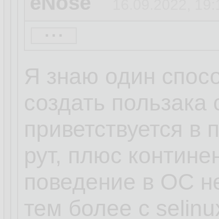
eNose
16.09.2022, 19:
...
kroleg
16.09.2022, 19
Я знаю один спосо
создать пользака 
eNose
16.09.2022, 1
приветствуется в п
...
рут, плюс контине
поведение в ОС н
нет, петя, дибил, 
тем более с selin