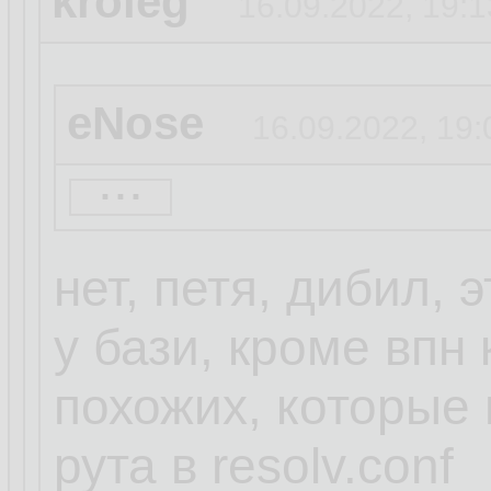
kroleg
16.09.2022, 19:1
eNose
16.09.2022, 19:
...
Кролег ты дибил.
Достаточно смен
нет, петя, дибил, э
запретить руту за
у бази, кроме впн 
похожих, которые 
5 секунд гугла.
рута в resolv.conf