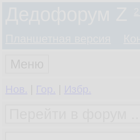
Дедофорум Z
2
Планшетная версия
Ко
Меню
Нов.
|
Гор.
|
Избр.