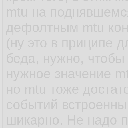
mtu на поднявшемся
дефолтным mtu кон
(ну это в приципе 
беда, нужно, чтобы
нужное значение mt
но mtu тоже достато
событий встроенны
шикарно. Не надо п