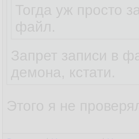
у бази, кроме впн
Тогда уж просто з
других похожих,
файл.
конфиги от рута в
Запрет записи в ф
теперь, ты, поня
демона, кстати.
Ты тупое уёбище.
Этого я не проверя
Прочитай что я п