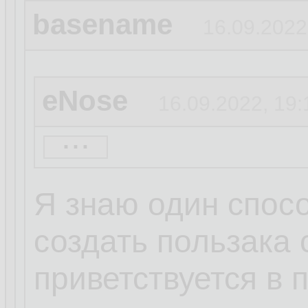
basename
16.09.2022
eNose
16.09.2022, 19:
...
kroleg
16.09.2022, 19
Я знаю один спосо
создать пользака 
eNose
16.09.2022, 1
приветствуется в п
...