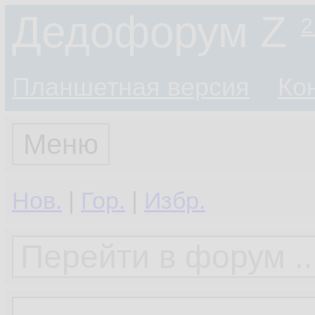
Дедофорум Z
2
Планшетная версия
Ко
Меню
Нов.
|
Гор.
|
Избр.