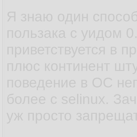
Я знаю один способ,
пользака с уидом 0
приветствуется в пр
плюс континент шту
поведение в ОС неп
более с selinux. За
уж просто запрещат