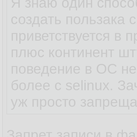
Я знаю один способ
нет, петя, дибил, 
создать пользака с
у бази, кроме впн
приветствуется в пр
похожих, которые
плюс континент шт
рута в resolv.conf
поведение в ОС не
более с selinux. З
теперь, ты, понял
уж просто запреща
Запрет записи в фа