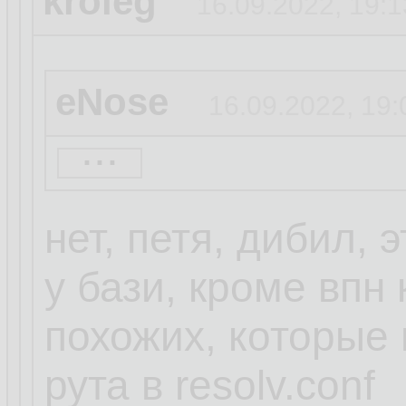
kroleg
16.09.2022, 19:1
eNose
16.09.2022, 19:
...
Кролег ты дибил.
Достаточно смен
нет, петя, дибил, э
запретить руту за
у бази, кроме впн 
похожих, которые 
5 секунд гугла.
рута в resolv.conf