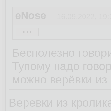
eNose
16.09.2022, 19:
...
Труба Кролега
16
Бесполезно говори
Кролег:
Тупому надо говор
можно верёвки из 
это, ламер, 90 лв
Веревки из кролик