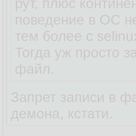
рут, плюс контине
поведение в ОС н
нет, петя, дибил, 
тем более с selin
у бази, кроме впн
Тогда уж просто з
других похожих,
файл.
конфиги от рута в
Запрет записи в ф
теперь, ты, поня
демона, кстати.