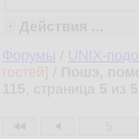
Действия ...
Форумы
/
UNIX-под
гостей]
/
Пошэ, пом
115
, страница
5
из
5
5