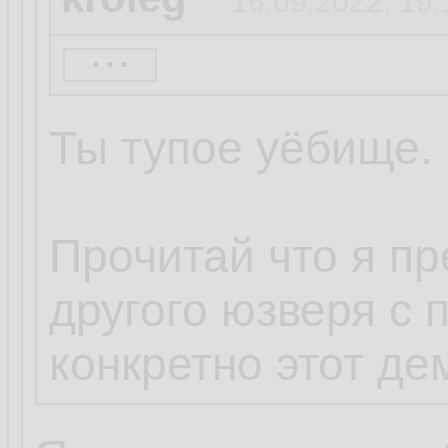
16.09.2022, 19:
...
eNose
16.09.2022, 19
Ты тупое уёбище.
Кролег ты дибил
Достаточно смен
Прочитай что я п
и запретить руту
другого юзверя с 
конкретно этот дем
5 секунд гугла.