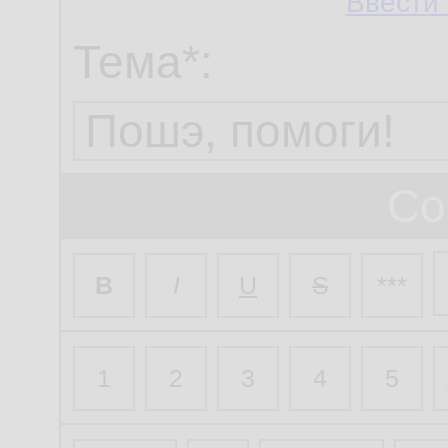
Ввести 
Тема*:
Со
B
I
U
S
***
1
2
3
4
5