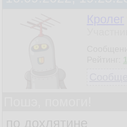
Кролег
Участни
Сообщен
Рейтинг:
Сообщен
Пошэ, помоги!
по дохлятине