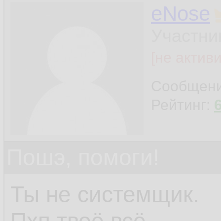
eNose
Участни
[не актив
Сообщен
Рейтинг:
Пошэ, помоги!
Ты не системщик.