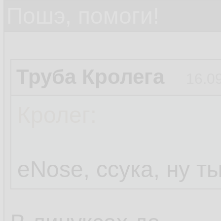
Пошэ, помоги!
Труба Кролега
16.0
Кролег:
eNose, ссука, ну т