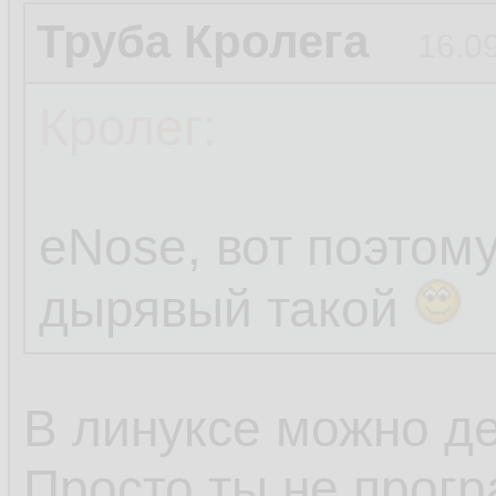
Труба Кролега
16.0
Кролег:
eNose, вот поэтом
дырявый такой
В линуксе можно де
Просто ты не прогр