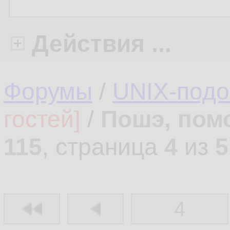
Действия ...
Форумы
/
UNIX-под
гостей]
/
Пошэ, пом
115
, страница
4
из
5
4