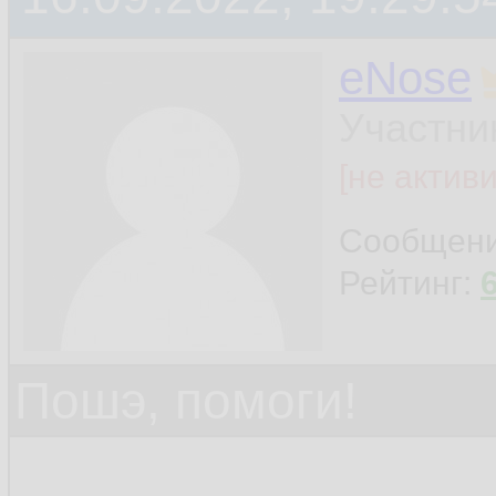
eNose
Участни
[не актив
Сообщен
Рейтинг:
Пошэ, помоги!