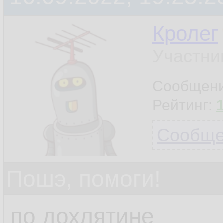
Кролег
Участни
Сообщен
Рейтинг:
Сообщен
Пошэ, помоги!
по дохлятине