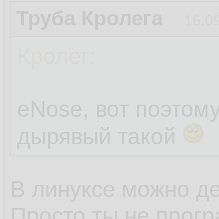
Труба Кролега
16.0
Кролег:
eNose, вот поэтом
дырявый такой
В линуксе можно де
Просто ты не прогр