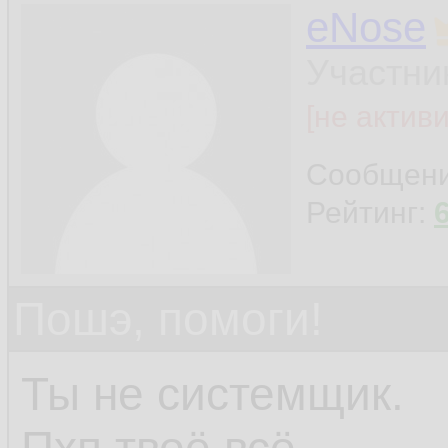
eNose
Участни
[не актив
Сообщен
Рейтинг:
Пошэ, помоги!
Ты не системщик.