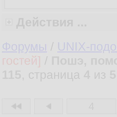
Действия ...
Форумы
/
UNIX-под
гостей]
/
Пошэ, пом
115
, страница
4
из
5
4