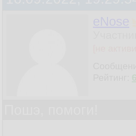
eNose
Участни
[не актив
Сообщен
Рейтинг:
Пошэ, помоги!