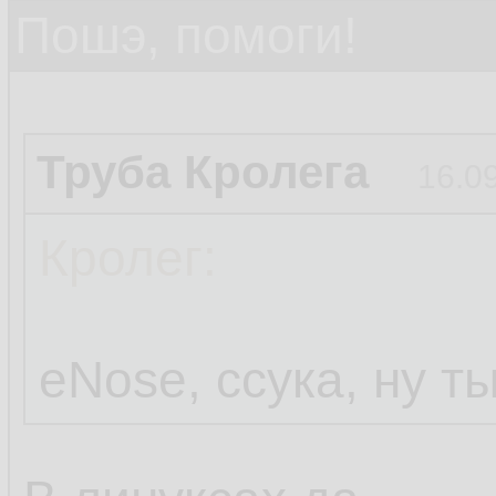
Пошэ, помоги!
Труба Кролега
16.0
Кролег:
eNose, ссука, ну т