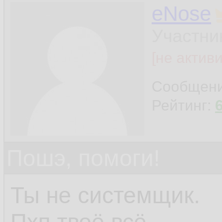
eNose
Участни
[не актив
Сообщен
Рейтинг:
Пошэ, помоги!
Ты не системщик.