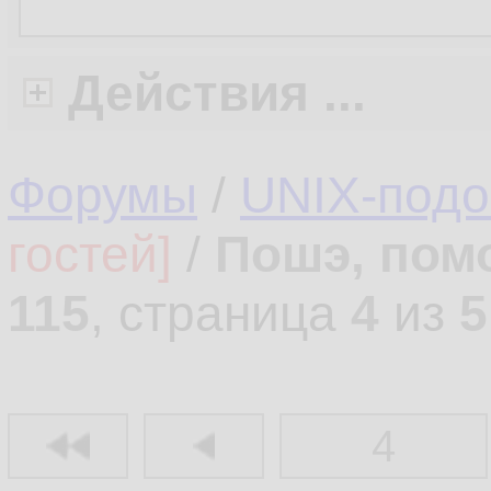
Действия ...
Форумы
/
UNIX-под
гостей]
/
Пошэ, пом
115
, страница
4
из
5
4