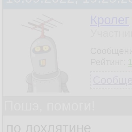
Кролег
Участни
Сообщен
Рейтинг:
Сообщен
Пошэ, помоги!
по дохлятине