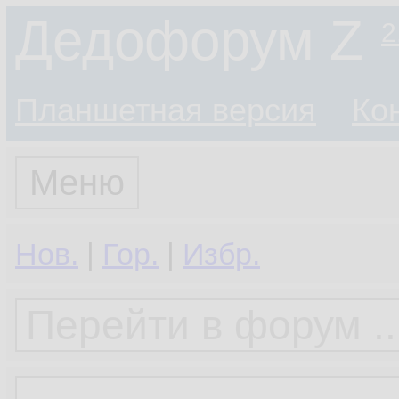
Дедофорум Z
2
Планшетная версия
Ко
Меню
Нов.
|
Гор.
|
Избр.