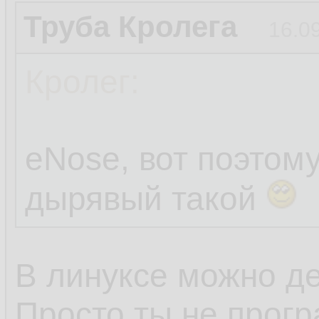
Труба Кролега
16.0
Кролег:
eNose, вот поэтом
дырявый такой
В линуксе можно де
Просто ты не прогр