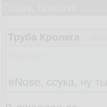
Пошэ, помоги!
Труба Кролега
16.0
Кролег:
eNose, ссука, ну т