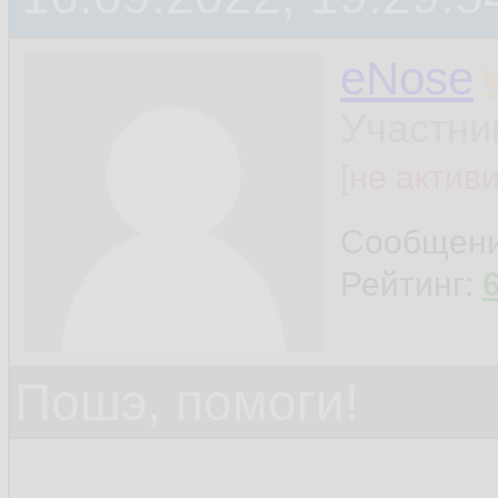
eNose
Участни
[не актив
Сообщен
Рейтинг:
Пошэ, помоги!