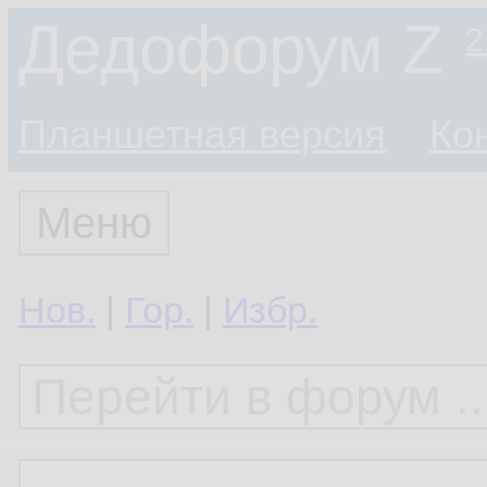
Дедофорум Z
2
Планшетная версия
Ко
Меню
Нов.
|
Гор.
|
Избр.