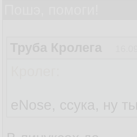
Пошэ, помоги!
Труба Кролега
16.0
Кролег:
eNose, ссука, ну т