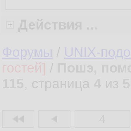
Действия ...
Форумы
/
UNIX-под
гостей]
/
Пошэ, пом
115
, страница
4
из
5
4