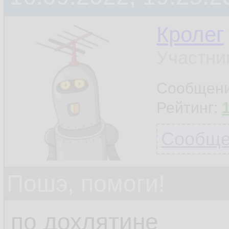
Кролег
Участни
Сообщен
Рейтинг:
Сообщен
Пошэ, помоги!
по дохлятине