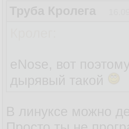
Труба Кролега
16.0
Кролег:
eNose, вот поэтом
дырявый такой
В линуксе можно де
Просто ты не прогр