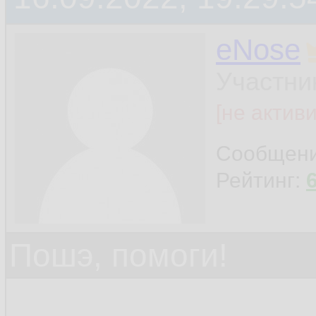
eNose
Участни
[не актив
Сообщен
Рейтинг:
Пошэ, помоги!