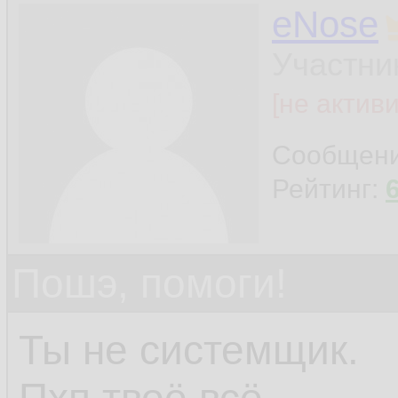
eNose
Участни
[не актив
Сообщен
Рейтинг:
Пошэ, помоги!
Ты не системщик.