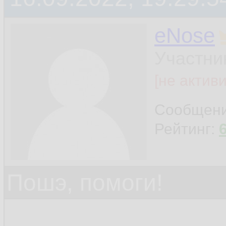
eNose
Участни
[не актив
Сообщен
Рейтинг:
Пошэ, помоги!