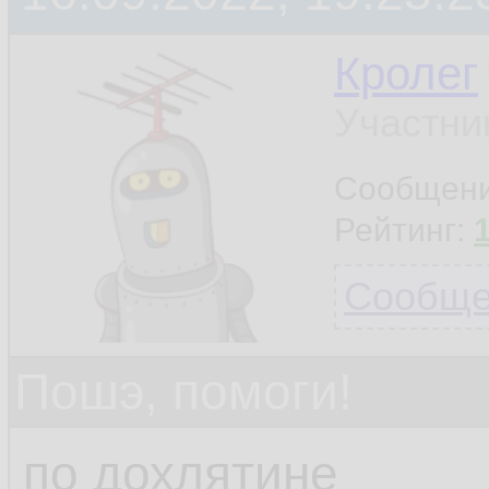
Кролег
Участни
Сообщен
Рейтинг:
Сообщен
Пошэ, помоги!
по дохлятине