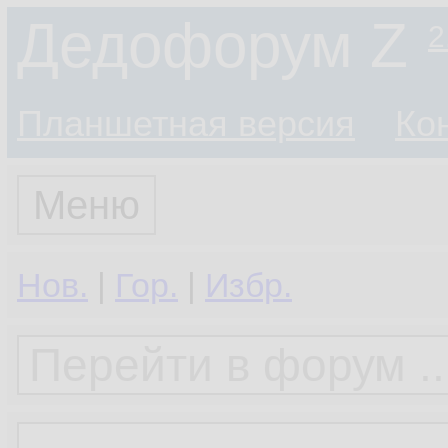
Дедофорум Z
2
Планшетная версия
Ко
Меню
Нов.
|
Гор.
|
Избр.