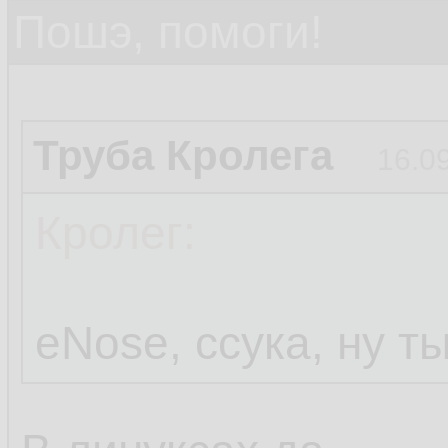
Пошэ, помоги!
Труба Кролега
16.0
Кролег:
eNose, ссука, ну т