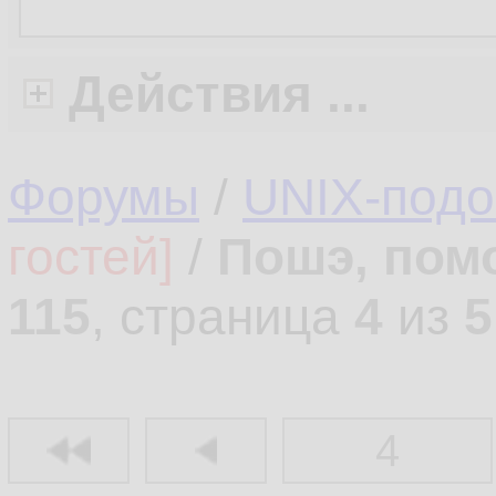
Действия ...
Форумы
/
UNIX-под
гостей]
/
Пошэ, пом
115
, страница
4
из
5
4