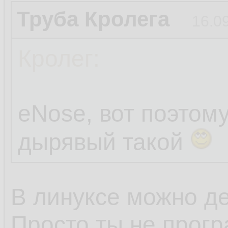
Труба Кролега
16.0
Кролег:
eNose, вот поэтом
дырявый такой
В линуксе можно де
Просто ты не прогр