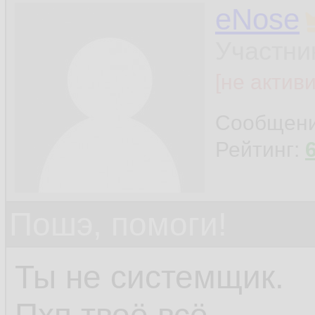
eNose
Участни
[не актив
Сообщен
Рейтинг:
Пошэ, помоги!
Ты не системщик.