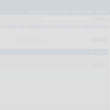
Мобильная версия
Контакт
Правила
FAQ
Помощь
нное
|
Игнор. тему
|
Прикреп. тему
|
Пометить прочит.
/
непрочит.
|
Фильтр
#151408
151407
Рейтинг:
0
/
0