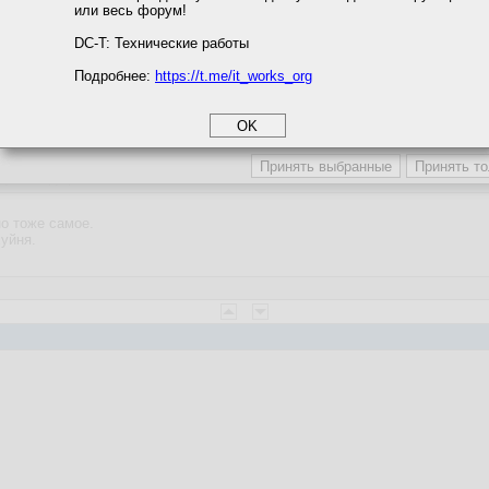
или весь форум!
соглашение
циальности
DC-T: Технические работы
Подробнее:
https://t.me/it_works_org
okie
а статистики
9:28:59
етинга и рекламы
ндомс и дырявый такой
о тоже самое.
хуйня.