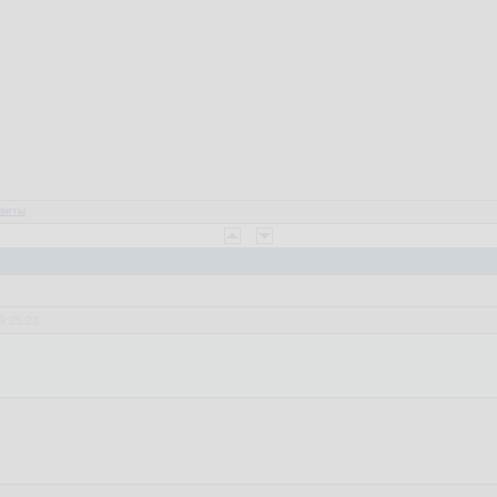
веты
9:25:23