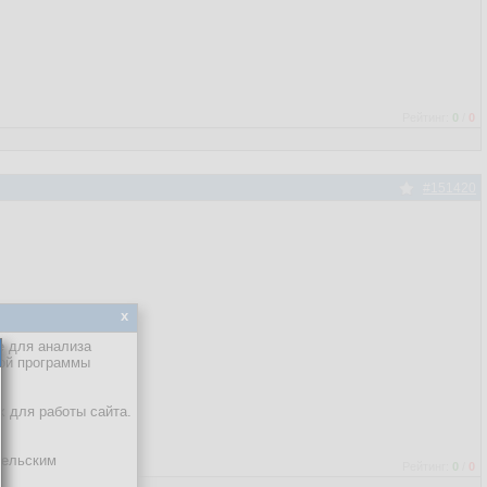
Рейтинг:
0
/
0
#151420
x
е для анализа
кой программы
х для работы сайта.
тельским
Рейтинг:
0
/
0