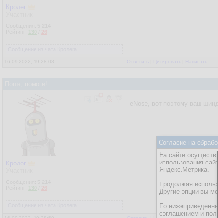
Кролег
Участник
Сообщения:
5 214
Рейтинг:
130
/
26
Сообщение из чата Кролега
16.09.2022, 19:28:08
Ответить
|
Цитировать
|
Написать
Пошэ, помоги!
eNose, вот поэтому ваш шин
Согласие на обрабо
На сайте осуществл
использования сай
Кролег
Яндекс.Метрика.
Участник
Сообщения:
5 214
Продолжая использо
Рейтинг:
130
/
26
Другие опции вы м
Сообщение из чата Кролега
По нижеприведенны
соглашением и пол
16.09.2022, 19:28:59
Ответить
|
Цитировать
|
Написать
|
От