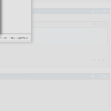
#151421
151420
Рейтинг:
0
/
0
#151422