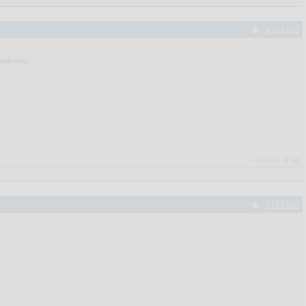
#151416
онечно.
Рейтинг:
0
/
0
#151418