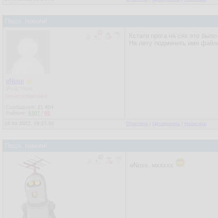
Пошэ, помоги!
Кстати прога на сях это было 
На лету подменить имя файла
eNose
Участник
[не активирован]
Сообщения:
21 404
Рейтинг:
6307
/
65
16.09.2022, 19:27:34
Ответить
|
Цитировать
|
Написать
Пошэ, помоги!
eNose, мххххх