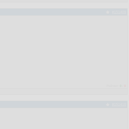
#151409
Рейтинг:
0
/
0
#151410