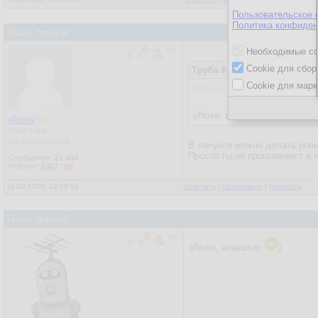
Пользовательское 
Политика конфиден
Пошэ, помоги!
Необходимые co
Cookie для сбор
Труба Кролега
16.09.2022, 1
Cookie для марк
Кролег:
eNose, вот поэтому ваш ши
eNose
Участник
[не активирован]
В линуксе можно делать ровн
Просто ты не программист а 
Сообщения:
21 404
Рейтинг:
6307
/
65
16.09.2022, 19:29:54
Ответить
|
Цитировать
|
Написать
Пошэ, помоги!
eNose, ахахахах
)