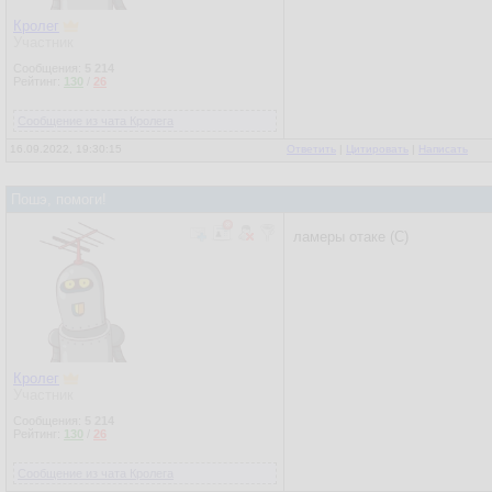
Кролег
Участник
Сообщения:
5 214
Рейтинг:
130
/
26
Сообщение из чата Кролега
16.09.2022, 19:30:15
Ответить
|
Цитировать
|
Написать
Пошэ, помоги!
ламеры отаке (С)
Кролег
Участник
Сообщения:
5 214
Рейтинг:
130
/
26
Сообщение из чата Кролега