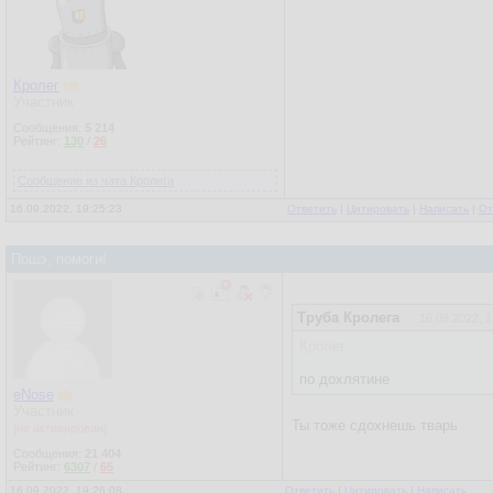
Кролег
Участник
Сообщения:
5 214
Рейтинг:
130
/
26
Сообщение из чата Кролега
16.09.2022, 19:25:23
Ответить
|
Цитировать
|
Написать
|
От
Пошэ, помоги!
Труба Кролега
16.09.2022, 1
Кролег:
по дохлятине
eNose
Участник
Ты тоже сдохнешь тварь
[не активирован]
Сообщения:
21 404
Рейтинг:
6307
/
65
16.09.2022, 19:26:08
Ответить
|
Цитировать
|
Написать