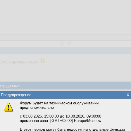
домс и дырявый такой
тку данных
яется обработка файлов cookie, необходимых для работы сайта, а такж
x
Предупреждение
та и улучшения предоставляемых сервисов с использованием метричес
Форум будет на техническом обслуживании
предположительно
вать сайт, вы даёте согласие на обработку файлов cookie, необходимы
ожете выбрать по своему усмотрению.
с 03.08.2026, 15:00:00 до 10.08.2026, 09:00:00
временная зона: [GMT+03:00] Europe/Moscow
м ссылкам мы можете ознакомиться с действующим на сайте пользова
итикой конфиденциальности.
В этот период могут быть недоступны отдельные функции
веты