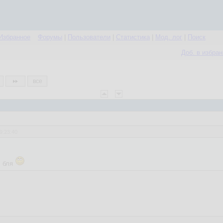
Избранное
Форумы
|
Пользователи
|
Статистика
|
Мод. лог
|
Поиск
Доб. в избра
все
9:23:40
, бля