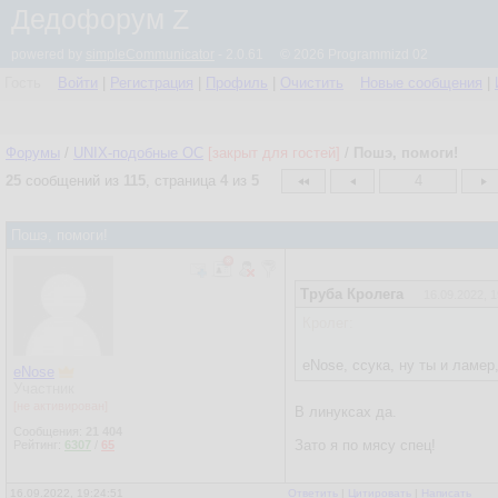
Дедофорум Z
powered by
simpleCommunicator
- 2.0.61 © 2026 Programmizd 02
Гость
Войти
|
Регистрация
|
Профиль
|
Очистить
Новые сообщения
|
Форумы
/
UNIX-подобные OC
[закрыт для гостей]
/
Пошэ, помоги!
25
сообщений из
115
, страница
4
из
5
4
Пошэ, помоги!
Труба Кролега
16.09.2022, 1
Кролег:
eNose, ссука, ну ты и ламер
eNose
Участник
[не активирован]
В линуксах да.
Сообщения:
21 404
Зато я по мясу спец!
Рейтинг:
6307
/
65
16.09.2022, 19:24:51
Ответить
|
Цитировать
|
Написать