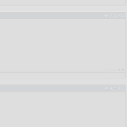
#151425
Рейтинг:
0
/
0
#151427