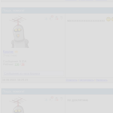
Пошэ, помоги!
мхххххххххххххххххххх
Кролег
Участник
Сообщения:
5 214
Рейтинг:
130
/
26
Сообщение из чата Кролега
16.09.2022, 19:25:15
Ответить
|
Цитировать
|
Написать
Пошэ, помоги!
по дохлятине