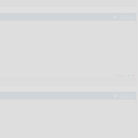
#151425
Рейтинг:
0
/
0
#151427