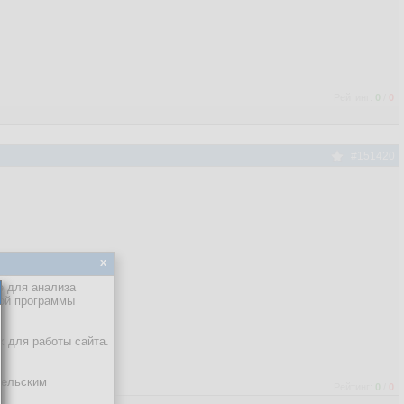
Рейтинг:
0
/
0
#151420
x
е для анализа
кой программы
х для работы сайта.
тельским
Рейтинг:
0
/
0