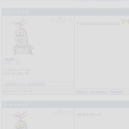
Пошэ, помоги!
мхххххххххххххххххххх
Кролег
Участник
Сообщения:
5 214
Рейтинг:
130
/
26
Сообщение из чата Кролега
16.09.2022, 19:25:15
Ответить
|
Цитировать
|
Написать
Пошэ, помоги!
по дохлятине