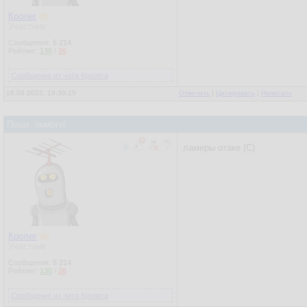
Кролег
Участник
Сообщения:
5 214
Рейтинг:
130
/
26
Сообщение из чата Кролега
16.09.2022, 19:30:15
Ответить
|
Цитировать
|
Написать
Пошэ, помоги!
ламеры отаке (С)
Кролег
Участник
Сообщения:
5 214
Рейтинг:
130
/
26
Сообщение из чата Кролега