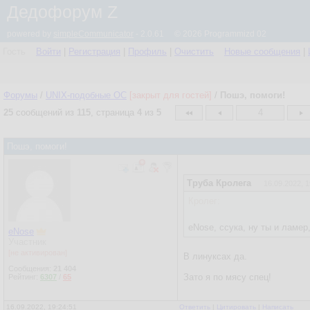
Дедофорум Z
powered by
simpleCommunicator
- 2.0.61 © 2026 Programmizd 02
Гость
Войти
|
Регистрация
|
Профиль
|
Очистить
Новые сообщения
|
Форумы
/
UNIX-подобные OC
[закрыт для гостей]
/
Пошэ, помоги!
25
сообщений из
115
, страница
4
из
5
4
Пошэ, помоги!
Труба Кролега
16.09.2022, 1
Кролег:
eNose, ссука, ну ты и ламер
eNose
Участник
[не активирован]
В линуксах да.
Сообщения:
21 404
Зато я по мясу спец!
Рейтинг:
6307
/
65
16.09.2022, 19:24:51
Ответить
|
Цитировать
|
Написать