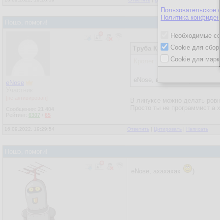
Пользовательское 
Политика конфиден
Пошэ, помоги!
Необходимые co
Cookie для сбор
Труба Кролега
16.09.2022, 1
Cookie для марк
Кролег:
eNose, вот поэтому ваш ши
eNose
Участник
[не активирован]
В линуксе можно делать ровн
Просто ты не программист а 
Сообщения:
21 404
Рейтинг:
6307
/
65
16.09.2022, 19:29:54
Ответить
|
Цитировать
|
Написать
Пошэ, помоги!
eNose, ахахахах
)