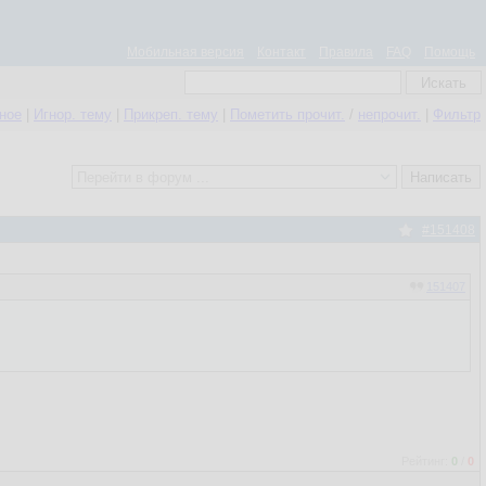
Мобильная версия
Контакт
Правила
FAQ
Помощь
нное
|
Игнор. тему
|
Прикреп. тему
|
Пометить прочит.
/
непрочит.
|
Фильтр
#151408
151407
Рейтинг:
0
/
0