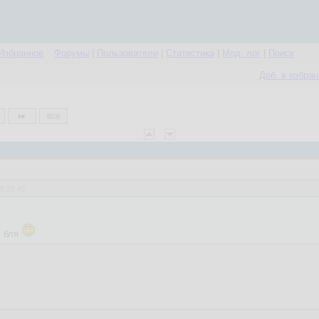
Избранное
Форумы
|
Пользователи
|
Статистика
|
Мод. лог
|
Поиск
Доб. в избра
все
9:23:40
, бля