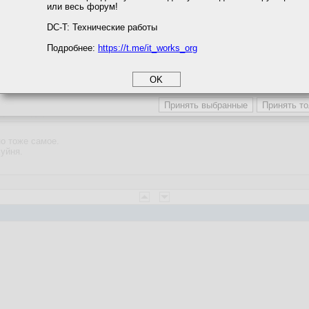
или весь форум!
соглашение
циальности
DC-T: Технические работы
Подробнее:
https://t.me/it_works_org
okie
а статистики
9:28:59
етинга и рекламы
ндомс и дырявый такой
о тоже самое.
хуйня.