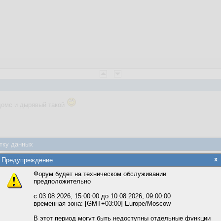
домс и дырявый такой
тку данных
яется обработка файлов cookie, необходимых для работы сайта, а такж
x
Предупреждение
та и улучшения предоставляемых сервисов с использованием метричес
Форум будет на техническом обслуживании
предположительно
вать сайт, вы даёте согласие на обработку файлов cookie, необходимы
ожете выбрать по своему усмотрению.
с 03.08.2026, 15:00:00 до 10.08.2026, 09:00:00
временная зона: [GMT+03:00] Europe/Moscow
м ссылкам мы можете ознакомиться с действующим на сайте пользова
итикой конфиденциальности.
В этот период могут быть недоступны отдельные функции
веты