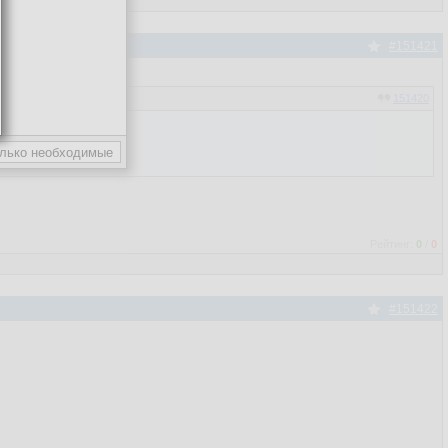
#151421
151420
Рейтинг:
0
/
0
#151422