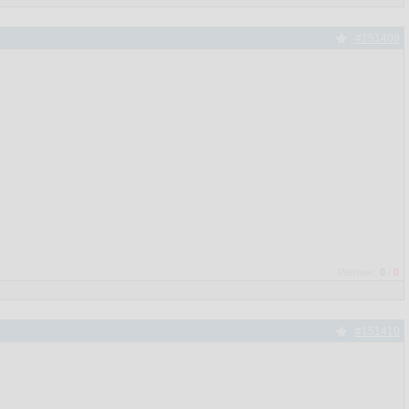
#151409
Рейтинг:
0
/
0
#151410