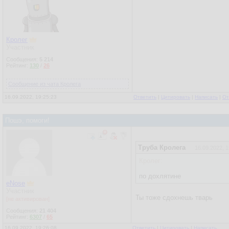
Кролег
Участник
Сообщения:
5 214
Рейтинг:
130
/
26
Сообщение из чата Кролега
16.09.2022, 19:25:23
Ответить
|
Цитировать
|
Написать
|
От
Пошэ, помоги!
Труба Кролега
16.09.2022, 1
Кролег:
по дохлятине
eNose
Участник
Ты тоже сдохнешь тварь
[не активирован]
Сообщения:
21 404
Рейтинг:
6307
/
65
16.09.2022, 19:26:08
Ответить
|
Цитировать
|
Написать