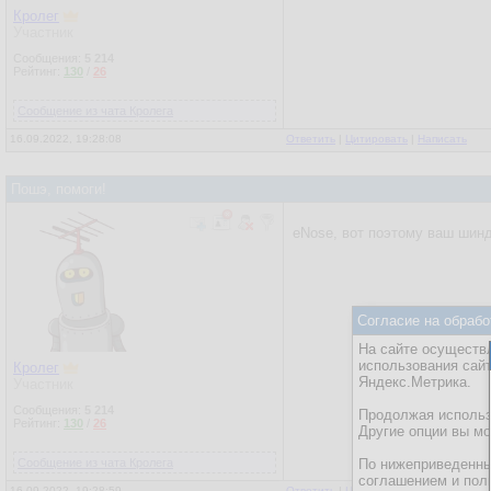
Кролег
Участник
Сообщения:
5 214
Рейтинг:
130
/
26
Сообщение из чата Кролега
16.09.2022, 19:28:08
Ответить
|
Цитировать
|
Написать
Пошэ, помоги!
eNose, вот поэтому ваш шин
Согласие на обрабо
На сайте осуществл
использования сай
Кролег
Яндекс.Метрика.
Участник
Сообщения:
5 214
Продолжая использо
Рейтинг:
130
/
26
Другие опции вы м
Сообщение из чата Кролега
По нижеприведенны
соглашением и пол
16.09.2022, 19:28:59
Ответить
|
Цитировать
|
Написать
|
От