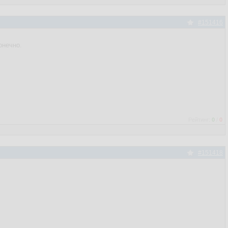
#151416
онечно.
Рейтинг:
0
/
0
#151418