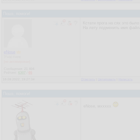
Пошэ, помоги!
Кстати прога на сях это было 
На лету подменить имя файла
eNose
Участник
[не активирован]
Сообщения:
21 404
Рейтинг:
6307
/
65
16.09.2022, 19:27:34
Ответить
|
Цитировать
|
Написать
Пошэ, помоги!
eNose, мххххх