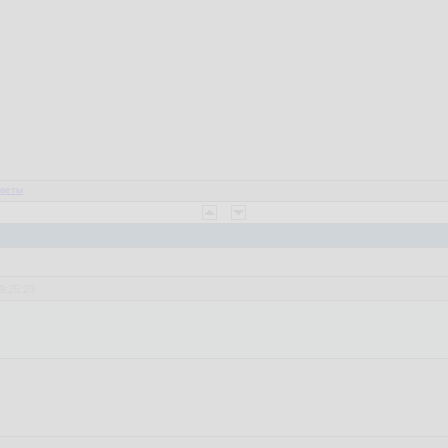
веты
9:25:23