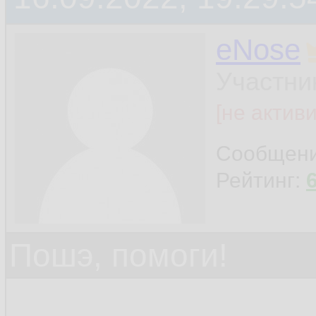
eNose
Участни
[не актив
Сообщен
Рейтинг:
Пошэ, помоги!