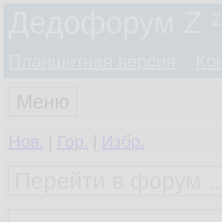
Дедофорум Z
2
Планшетная версия
Ко
Меню
Нов.
|
Гор.
|
Избр.