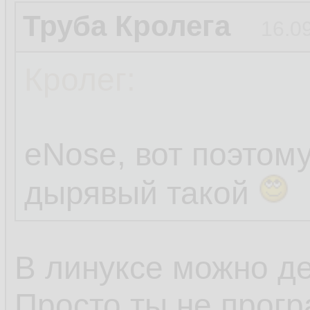
Труба Кролега
16.0
Кролег:
eNose, вот поэтом
дырявый такой
В линуксе можно де
Просто ты не прогр