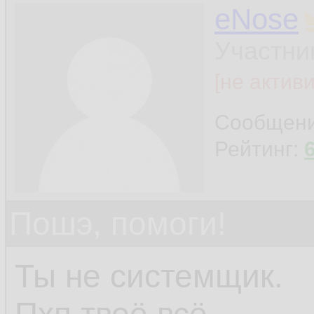
eNose
Участни
[не актив
Сообщен
Рейтинг:
Пошэ, помоги!
Ты не системщик.