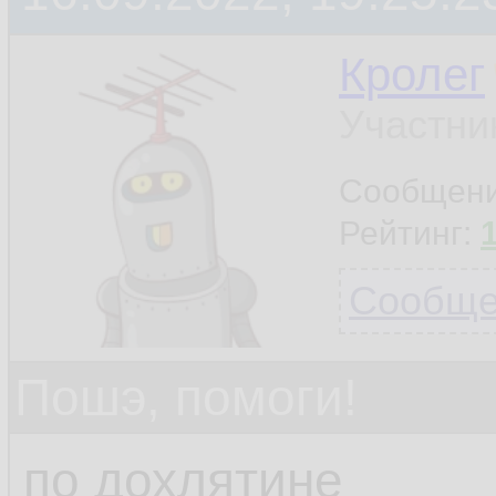
Кролег
Участни
Сообщен
Рейтинг:
Сообщен
Пошэ, помоги!
по дохлятине