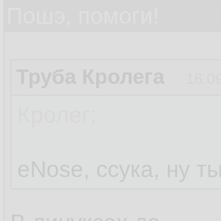
Пошэ, помоги!
Труба Кролега
16.0
Кролег:
eNose, ссука, ну т