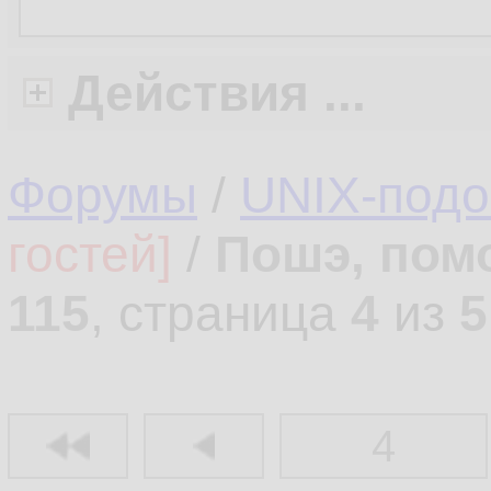
Действия ...
Форумы
/
UNIX-под
гостей]
/
Пошэ, пом
115
, страница
4
из
5
4