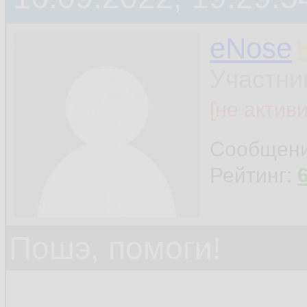
eNose
Участни
[не актив
Сообщен
Рейтинг:
Пошэ, помоги!