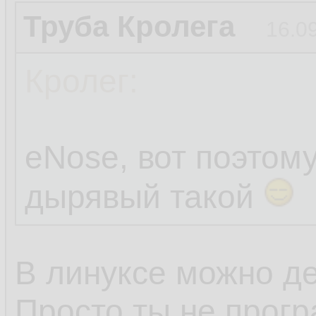
Труба Кролега
16.0
Кролег:
eNose, вот поэтом
дырявый такой
В линуксе можно де
Просто ты не прогр