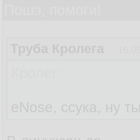
Пошэ, помоги!
Труба Кролега
16.0
Кролег:
eNose, ссука, ну т