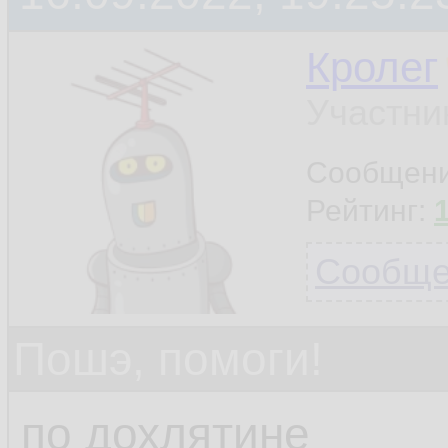
Кролег
Участни
Сообщен
Рейтинг:
Сообщен
Пошэ, помоги!
по дохлятине