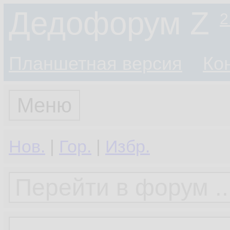
Дедофорум Z
2
Планшетная версия
Ко
Меню
Нов.
|
Гор.
|
Избр.