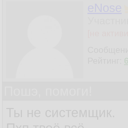
eNose
Участни
[не актив
Сообщен
Рейтинг:
Пошэ, помоги!
Ты не системщик.