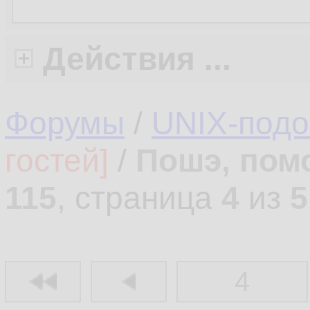
Действия ...
Форумы
/
UNIX-под
гостей]
/
Пошэ, пом
115
, страница
4
из
5
4