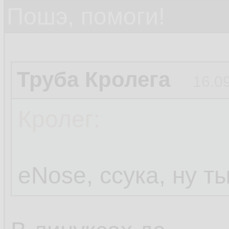
Пошэ, помоги!
Труба Кролега
16.0
Кролег:
eNose, ссука, ну т