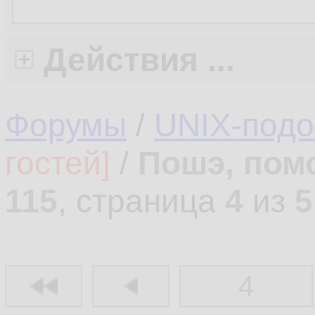
Действия ...
Форумы
/
UNIX-под
гостей]
/
Пошэ, пом
115
, страница
4
из
5
4