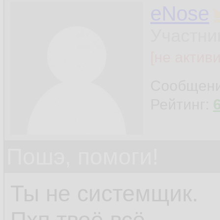
eNose
Участни
[не актив
Сообщен
Рейтинг:
Пошэ, помоги!
Ты не системщик.