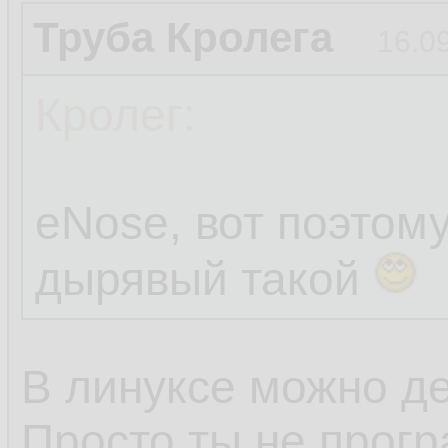
Труба Кролега
16.0
Кролег:
eNose, вот поэтом
дырявый такой
В линуксе можно де
Просто ты не прогр