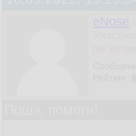
eNose
Участни
[не актив
Сообщен
Рейтинг:
Пошэ, помоги!