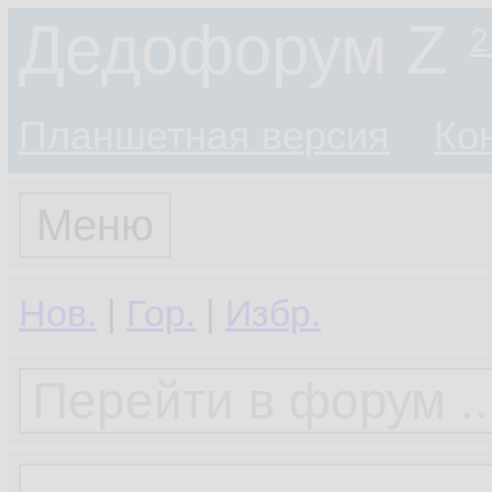
Дедофорум Z
2
Планшетная версия
Ко
Меню
Нов.
|
Гор.
|
Избр.