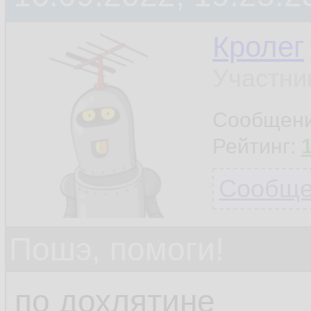
Кролег
Участни
Сообщен
Рейтинг:
Сообщен
Пошэ, помоги!
по дохлятине