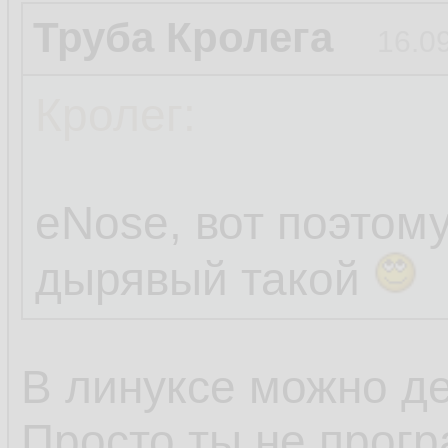
Труба Кролега
16.0
Кролег:
eNose, вот поэтом
дырявый такой
В линуксе можно де
Просто ты не прогр