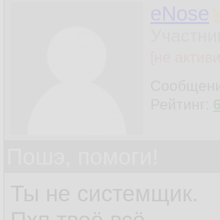
eNose
Участни
[не актив
Сообщен
Рейтинг:
Пошэ, помоги!
Ты не системщик.