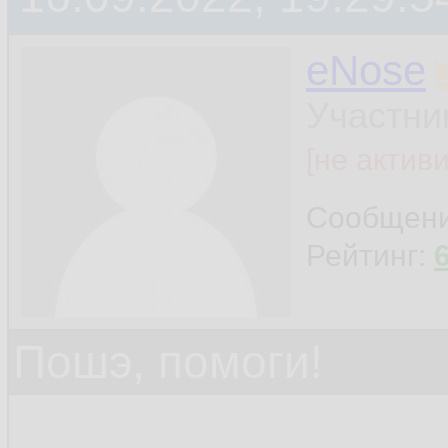
eNose
Участни
[не актив
Сообщен
Рейтинг:
Пошэ, помоги!