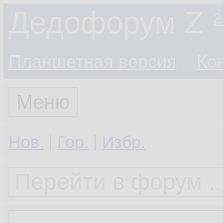
Дедофорум Z
2
Планшетная версия
Ко
Меню
Нов.
|
Гор.
|
Избр.