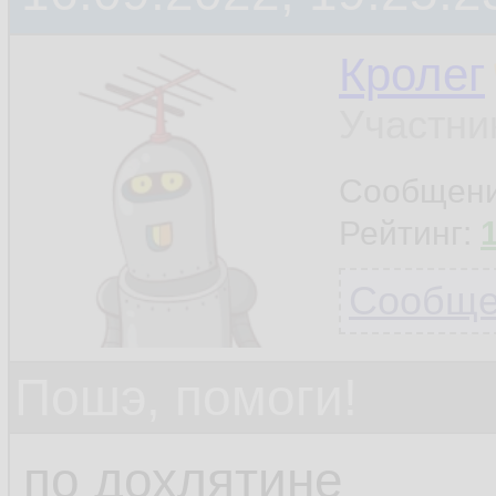
Кролег
Участни
Сообщен
Рейтинг:
Сообщен
Пошэ, помоги!
по дохлятине