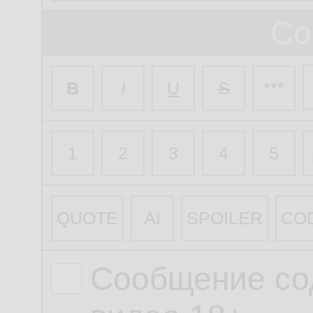
Со
B
I
U
S
***
1
2
3
4
5
QUOTE
AI
SPOILER
CO
Сообщение со