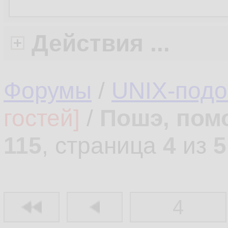
Действия ...
Форумы
/
UNIX-под
гостей]
/
Пошэ, пом
115
, страница
4
из
5
4