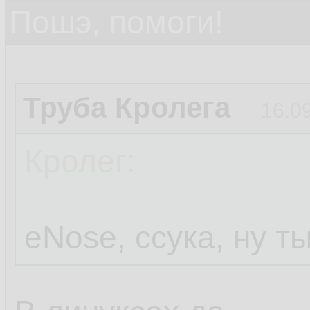
Пошэ, помоги!
Труба Кролега
16.0
Кролег:
eNose, ссука, ну т