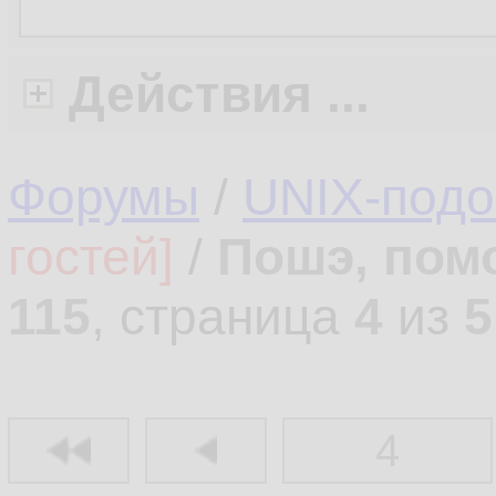
Действия ...
Форумы
/
UNIX-под
гостей]
/
Пошэ, пом
115
, страница
4
из
5
4