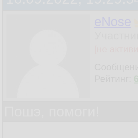
eNose
Участни
[не актив
Сообщен
Рейтинг:
Пошэ, помоги!