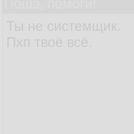
Пошэ, помоги!
Ты не системщик.
Пхп твоё всё.