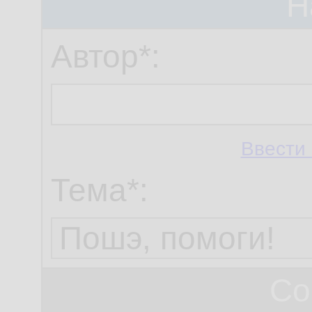
Н
Автор*:
Ввести 
Тема*:
Со