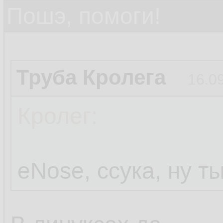
Пошэ, помоги!
Труба Кролега
16.0
Кролег:
eNose, ссука, ну т