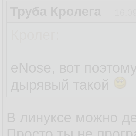
Труба Кролега
16.0
Кролег:
eNose, вот поэтом
дырявый такой
В линуксе можно де
Просто ты не прогр