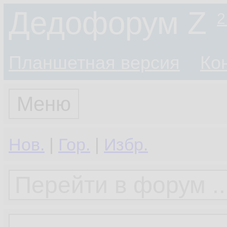
Дедофорум Z
2
Планшетная версия
Ко
Меню
Нов.
|
Гор.
|
Избр.