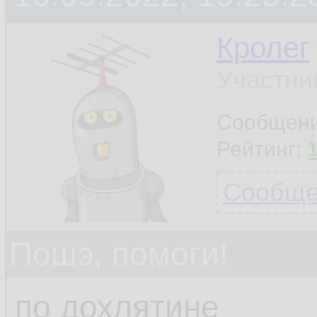
Кролег
Участни
Сообщен
Рейтинг:
Сообщен
Пошэ, помоги!
по дохлятине