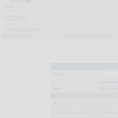
Кролег
Участник
Сообщения:
5 214
Рейтинг:
130
/
26
Сообщение из чата Кролега
16.09.2022, 19:30:15
Ответить
|
Цитировать
|
Написать
Автор*:
Ввести парол
Тема*:
2
X
B
I
U
S
***
1
2
X
2
IMG
ANIM
URL
QUOTE
AI
SPOILER