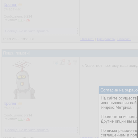
Кролег
Участник
Сообщения:
5 214
Рейтинг:
130
/
26
Сообщение из чата Кролега
16.09.2022, 19:28:08
Ответить
|
Цитировать
|
Написать
Пошэ, помоги!
eNose, вот поэтому ваш шин
Согласие на обрабо
На сайте осуществл
использования сай
Кролег
Яндекс.Метрика.
Участник
Сообщения:
5 214
Продолжая использо
Рейтинг:
130
/
26
Другие опции вы м
Сообщение из чата Кролега
По нижеприведенны
соглашением и пол
16.09.2022, 19:28:59
Ответить
|
Цитировать
|
Написать
|
От