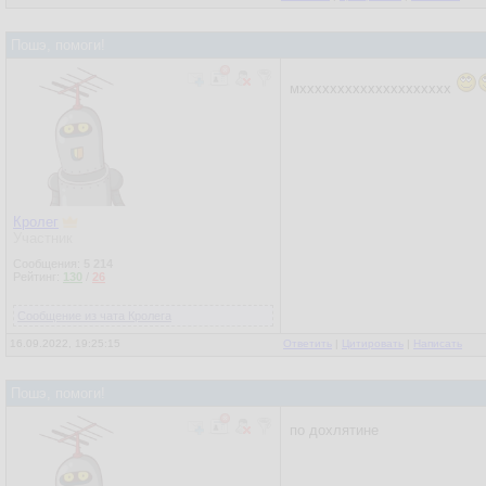
Пошэ, помоги!
мхххххххххххххххххххх
Кролег
Участник
Сообщения:
5 214
Рейтинг:
130
/
26
Сообщение из чата Кролега
16.09.2022, 19:25:15
Ответить
|
Цитировать
|
Написать
Пошэ, помоги!
по дохлятине