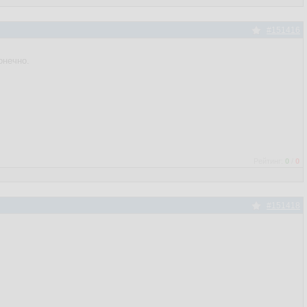
#151416
онечно.
Рейтинг:
0
/
0
#151418