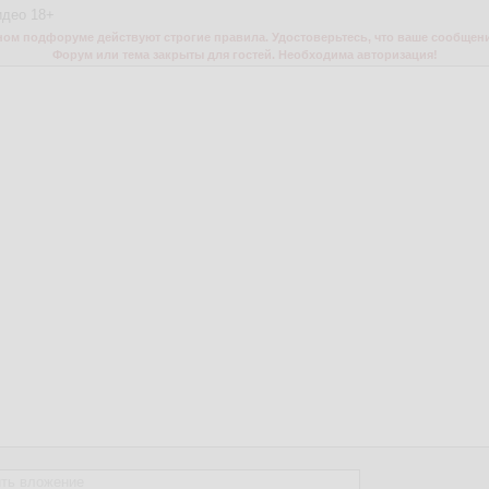
идео 18+
м подфоруме действуют строгие правила. Удостоверьтесь, что ваше сообщени
Форум или тема закрыты для гостей. Необходима авторизация!
ть вложение