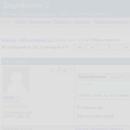
Дедофорум Z
powered by
simpleCommunicator
- 2.0.61 © 2026 Programmizd 02
Гость
Войти
|
Регистрация
|
Профиль
|
Очистить
Новые сообщения
|
Форумы
/
UNIX-подобные OC
[закрыт для гостей]
/
Пошэ, помоги!
25
сообщений из
115
, страница
4
из
5
4
Пошэ, помоги!
Труба Кролега
16.09.2022, 1
Кролег:
eNose, ссука, ну ты и ламер
eNose
Участник
[не активирован]
В линуксах да.
Сообщения:
21 404
Зато я по мясу спец!
Рейтинг:
6307
/
65
16.09.2022, 19:24:51
Ответить
|
Цитировать
|
Написать