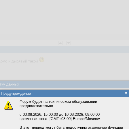
домс и дырявый такой
тку данных
яется обработка файлов cookie, необходимых для работы сайта, а такж
x
Предупреждение
та и улучшения предоставляемых сервисов с использованием метричес
Форум будет на техническом обслуживании
предположительно
вать сайт, вы даёте согласие на обработку файлов cookie, необходимы
ожете выбрать по своему усмотрению.
с 03.08.2026, 15:00:00 до 10.08.2026, 09:00:00
временная зона: [GMT+03:00] Europe/Moscow
м ссылкам мы можете ознакомиться с действующим на сайте пользова
итикой конфиденциальности.
В этот период могут быть недоступны отдельные функции
веты