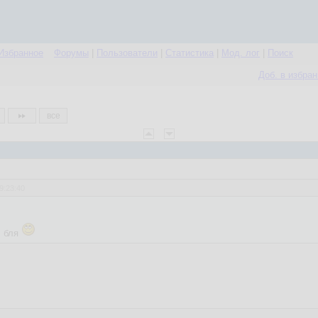
Избранное
Форумы
|
Пользователи
|
Статистика
|
Мод. лог
|
Поиск
Доб. в избра
все
9:23:40
, бля