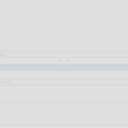
веты
9:25:23