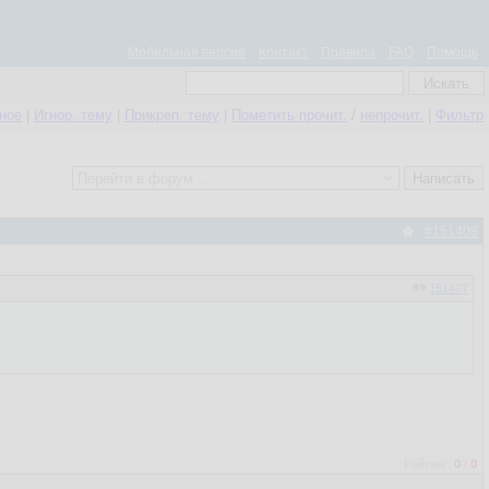
Мобильная версия
Контакт
Правила
FAQ
Помощь
нное
|
Игнор. тему
|
Прикреп. тему
|
Пометить прочит.
/
непрочит.
|
Фильтр
#151408
151407
Рейтинг:
0
/
0