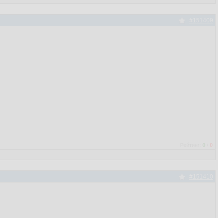
#151409
Рейтинг:
0
/
0
#151410