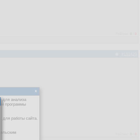
Рейтинг:
0
/
0
#151420
x
е для анализа
кой программы
х для работы сайта.
тельским
Рейтинг:
0
/
0