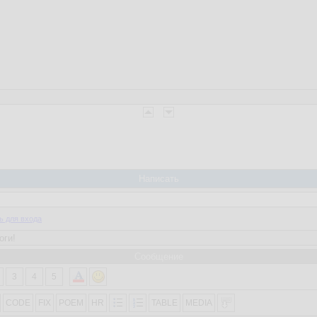
Написать
ь для входа
Сообщение
3
4
5
CODE
FIX
POEM
HR
TABLE
MEDIA