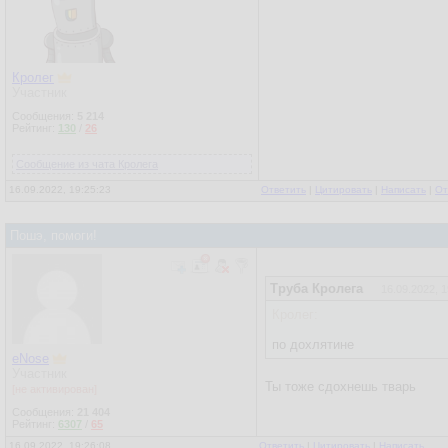
Кролег
Участник
Сообщения:
5 214
Рейтинг:
130
/
26
Сообщение из чата Кролега
16.09.2022, 19:25:23
Ответить
|
Цитировать
|
Написать
|
От
Пошэ, помоги!
Труба Кролега
16.09.2022, 1
Кролег:
по дохлятине
eNose
Участник
Ты тоже сдохнешь тварь
[не активирован]
Сообщения:
21 404
Рейтинг:
6307
/
65
16.09.2022, 19:26:08
Ответить
|
Цитировать
|
Написать