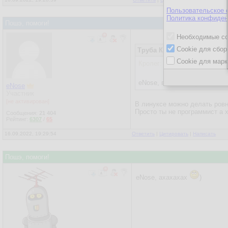
Пользовательское 
Политика конфиден
Пошэ, помоги!
Необходимые co
Cookie для сбор
Труба Кролега
16.09.2022, 1
Cookie для марк
Кролег:
eNose, вот поэтому ваш ши
eNose
Участник
[не активирован]
В линуксе можно делать ровн
Просто ты не программист а 
Сообщения:
21 404
Рейтинг:
6307
/
65
16.09.2022, 19:29:54
Ответить
|
Цитировать
|
Написать
Пошэ, помоги!
eNose, ахахахах
)