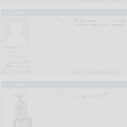
Пошэ, помоги!
Кстати прога на сях это было 
На лету подменить имя файла
eNose
Участник
[не активирован]
Сообщения:
21 404
Рейтинг:
6307
/
65
16.09.2022, 19:27:34
Ответить
|
Цитировать
|
Написать
Пошэ, помоги!
eNose, мххххх