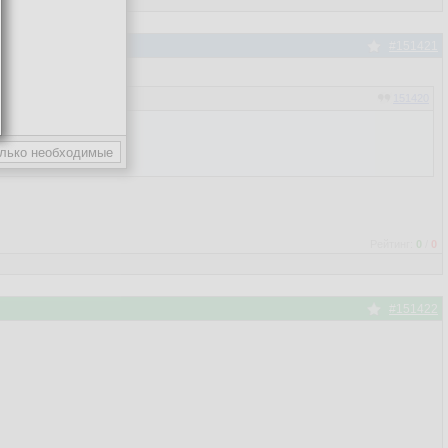
#151421
151420
Рейтинг:
0
/
0
#151422