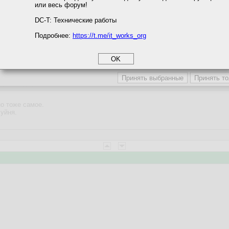
или весь форум!
соглашение
циальности
DC-T: Технические работы
Подробнее:
https://t.me/it_works_org
okie
а статистики
9:28:59
етинга и рекламы
ндомс и дырявый такой
о тоже самое.
хуйня.