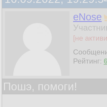
eNose
Участни
[не актив
Сообщен
Рейтинг:
Пошэ, помоги!