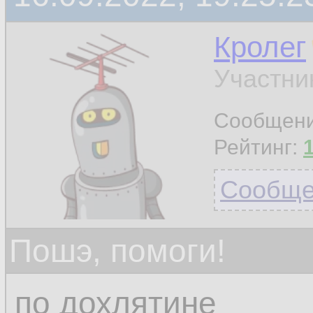
Кролег
Участни
Сообщен
Рейтинг:
Сообщен
Пошэ, помоги!
по дохлятине