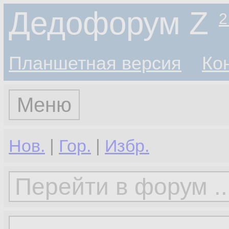
Дедофорум Z
2
Планшетная версия
Ко
Меню
Нов.
|
Гор.
|
Избр.