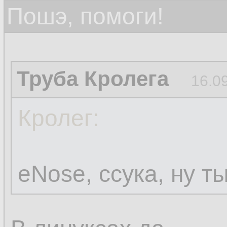
Пошэ, помоги!
Труба Кролега
16.0
Кролег:
eNose, ссука, ну т