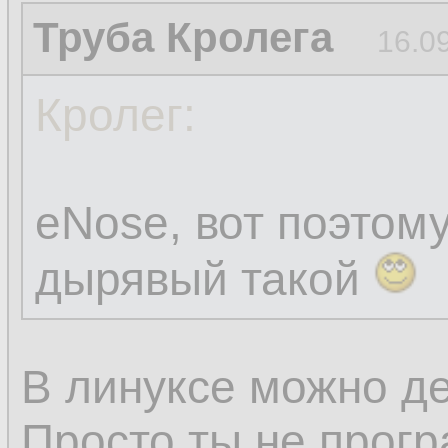
Труба Кролега
16.0
Кролег:
eNose, вот поэтом
дырявый такой
В линуксе можно де
Просто ты не прогр