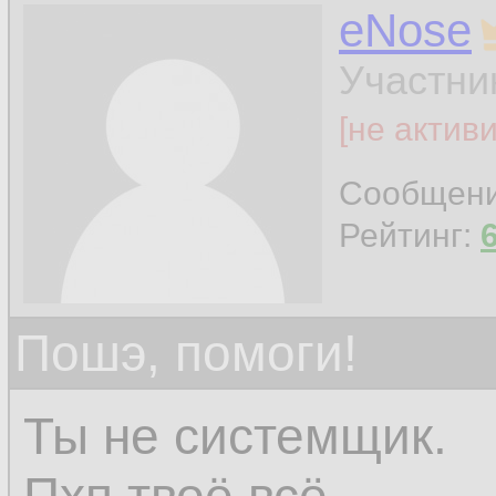
eNose
Участни
[не актив
Сообщен
Рейтинг:
Пошэ, помоги!
Ты не системщик.