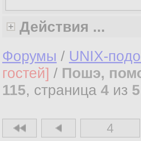
Действия ...
Форумы
/
UNIX-под
гостей]
/
Пошэ, пом
115
, страница
4
из
5
4