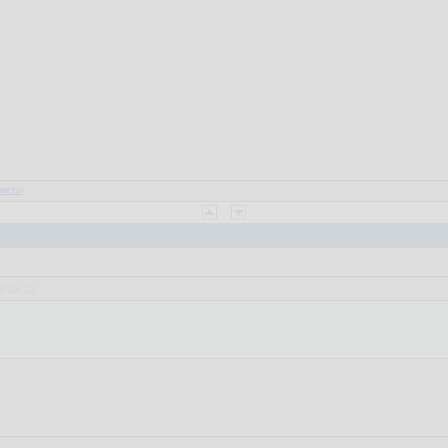
веты
9:25:23