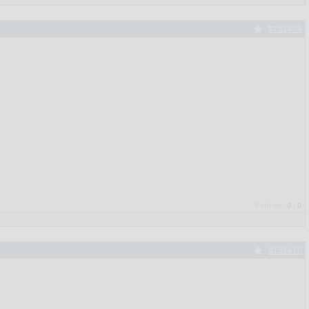
#151409
Рейтинг:
0
/
0
#151410