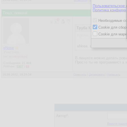
Пользовательское 
Политика конфиден
Пошэ, помоги!
Необходимые co
Cookie для сбор
Труба Кролега
16.09.2022, 1
Cookie для марк
Кролег:
eNose, вот поэтому ваш ши
eNose
Участник
[не активирован]
В линуксе можно делать ровн
Просто ты не программист а 
Сообщения:
21 404
Рейтинг:
6307
/
65
16.09.2022, 19:29:54
Ответить
|
Цитировать
|
Написать
Автор*:
Ввести парол