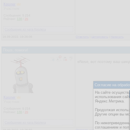
Кролег
Участник
Сообщения:
5 214
Рейтинг:
130
/
26
Сообщение из чата Кролега
16.09.2022, 19:28:08
Ответить
|
Цитировать
|
Написать
Пошэ, помоги!
eNose, вот поэтому ваш шин
Согласие на обрабо
На сайте осуществл
использования сай
Кролег
Яндекс.Метрика.
Участник
Сообщения:
5 214
Продолжая использо
Рейтинг:
130
/
26
Другие опции вы м
Сообщение из чата Кролега
По нижеприведенны
соглашением и пол
16.09.2022, 19:28:59
Ответить
|
Цитировать
|
Написать
|
От