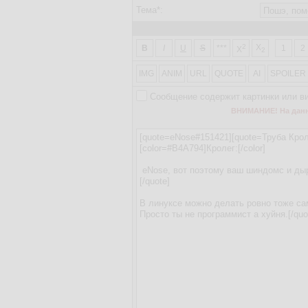
Тема*:
2
X
B
I
U
S
***
1
2
X
2
IMG
ANIM
URL
QUOTE
AI
SPOILER
Сообщение содержит картинки или в
ВНИМАНИЕ! На данно