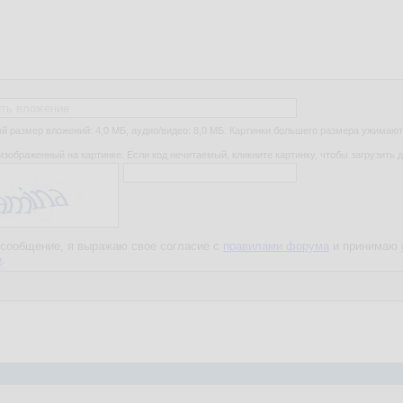
ть вложение
 размер вложений: 4,0 МБ, аудио/видео: 8,0 МБ. Картинки большего размера ужимают
изображенный на картинке. Если код нечитаемый, кликните картинку, чтобы загрузить д
сообщение, я выражаю свое согласие с
правилами форума
и принимаю
е
.