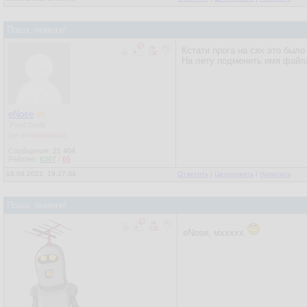
Пошэ, помоги!
Кстати прога на сях это было 
На лету подменить имя файла
eNose
Участник
[не активирован]
Сообщения:
21 404
Рейтинг:
6307
/
65
16.09.2022, 19:27:34
Ответить
|
Цитировать
|
Написать
Пошэ, помоги!
eNose, мххххх