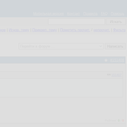
Мобильная версия
Контакт
Правила
FAQ
Помощь
нное
|
Игнор. тему
|
Прикреп. тему
|
Пометить прочит.
/
непрочит.
|
Фильтр
#151408
151407
Рейтинг:
0
/
0