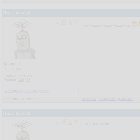
Пошэ, помоги!
мхххххххххххххххххххх
Кролег
Участник
Сообщения:
5 214
Рейтинг:
130
/
26
Сообщение из чата Кролега
16.09.2022, 19:25:15
Ответить
|
Цитировать
|
Написать
Пошэ, помоги!
по дохлятине