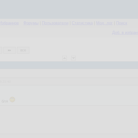
Избранное
Форумы
|
Пользователи
|
Статистика
|
Мод. лог
|
Поиск
Доб. в избра
все
9:23:40
, бля