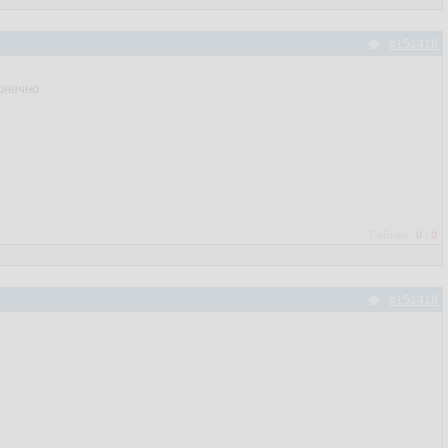
#151416
онечно.
Рейтинг:
0
/
0
#151418