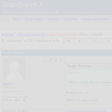
Дедофорум Z
powered by
simpleCommunicator
- 2.0.61 © 2026 Programmizd 02
Гость
Войти
|
Регистрация
|
Профиль
|
Очистить
Новые сообщения
|
Форумы
/
UNIX-подобные OC
[закрыт для гостей]
/
Пошэ, помоги!
25
сообщений из
115
, страница
4
из
5
4
Пошэ, помоги!
Труба Кролега
16.09.2022, 1
Кролег:
eNose, ссука, ну ты и ламер
eNose
Участник
[не активирован]
В линуксах да.
Сообщения:
21 404
Зато я по мясу спец!
Рейтинг:
6307
/
65
16.09.2022, 19:24:51
Ответить
|
Цитировать
|
Написать