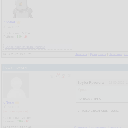
Кролег
Участник
Сообщения:
5 214
Рейтинг:
130
/
26
Сообщение из чата Кролега
16.09.2022, 19:25:23
Ответить
|
Цитировать
|
Написать
|
От
Пошэ, помоги!
Труба Кролега
16.09.2022, 1
Кролег:
по дохлятине
eNose
Участник
Ты тоже сдохнешь тварь
[не активирован]
Сообщения:
21 404
Рейтинг:
6307
/
65
16.09.2022, 19:26:08
Ответить
|
Цитировать
|
Написать