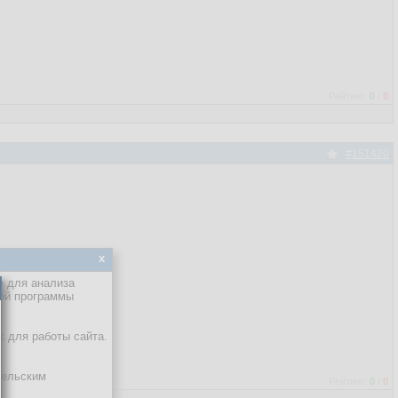
Рейтинг:
0
/
0
#151420
x
е для анализа
кой программы
х для работы сайта.
тельским
Рейтинг:
0
/
0