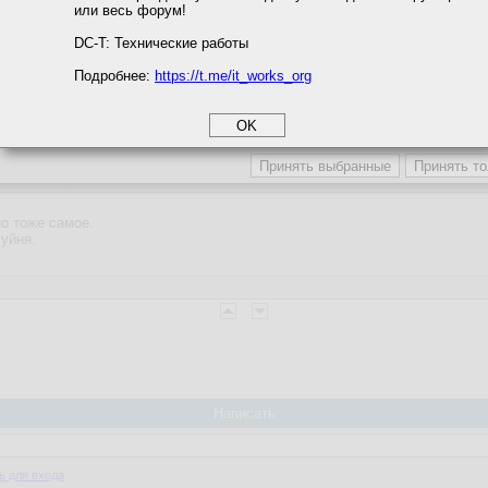
или весь форум!
соглашение
циальности
DC-T: Технические работы
Подробнее:
https://t.me/it_works_org
okie
а статистики
9:28:59
етинга и рекламы
ндомс и дырявый такой
о тоже самое.
хуйня.
Написать
ь для входа