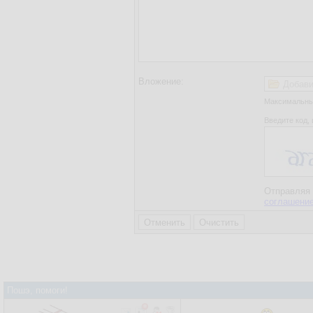
Вложение:
Добави
Максимальный
Введите код, 
Отправляя 
соглашени
Пошэ, помоги!