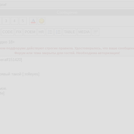
Сообщение
3
4
5
CODE
FIX
POEM
HR
TABLE
MEDIA
идео 18+
м подфоруме действуют строгие правила. Удостоверьтесь, что ваше сообщени
Форум или тема закрыты для гостей. Необходима авторизация!