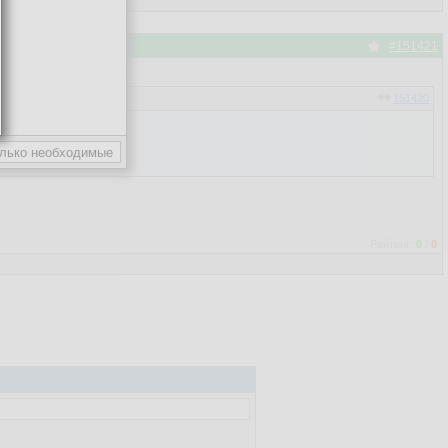
#151421
151420
Рейтинг:
0
/
0