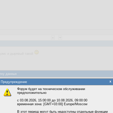
домс и дырявый такой
тку данных
яется обработка файлов cookie, необходимых для работы сайта, а такж
x
Предупреждение
та и улучшения предоставляемых сервисов с использованием метричес
Форум будет на техническом обслуживании
предположительно
вать сайт, вы даёте согласие на обработку файлов cookie, необходимы
ожете выбрать по своему усмотрению.
с 03.08.2026, 15:00:00 до 10.08.2026, 09:00:00
временная зона: [GMT+03:00] Europe/Moscow
м ссылкам мы можете ознакомиться с действующим на сайте пользова
итикой конфиденциальности.
В этот период могут быть недоступны отдельные функции
веты