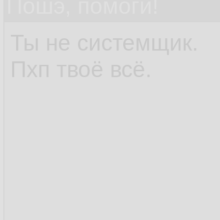
Пошэ, помоги!
Ты не системщик.
Пхп твоё всё.