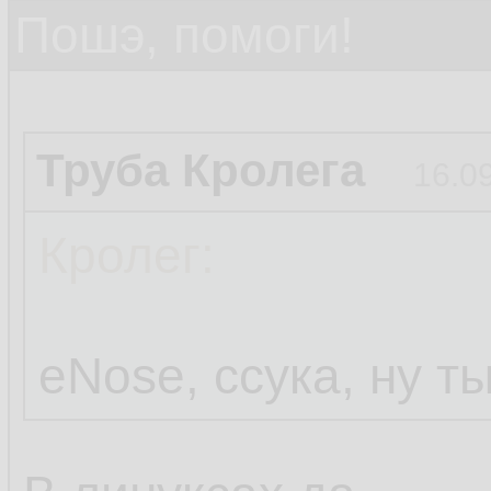
Пошэ, помоги!
Труба Кролега
16.0
Кролег:
eNose, ссука, ну т