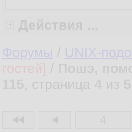
Действия ...
Форумы
/
UNIX-под
гостей]
/
Пошэ, пом
115
, страница
4
из
5
4