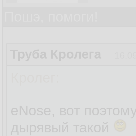
Пошэ, помоги!
Труба Кролега
16.0
Кролег:
eNose, вот поэтом
дырявый такой