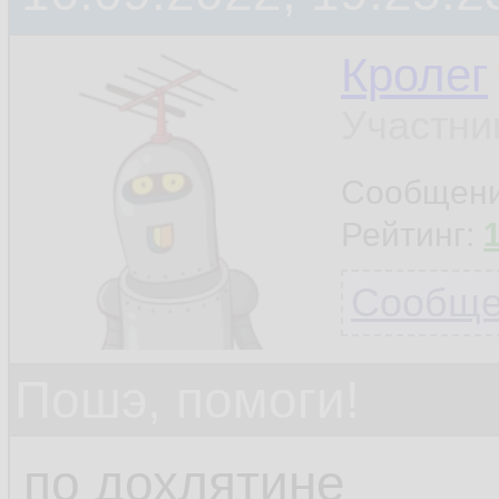
Кролег
Участни
Сообщен
Рейтинг:
Сообщен
Пошэ, помоги!
по дохлятине