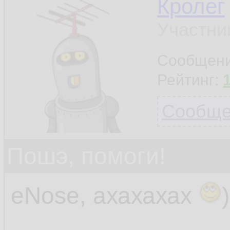
Кролег
Участни
Сообщен
Рейтинг:
Сообщен
Пошэ, помоги!
eNose, ахахахах
)