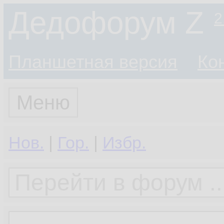
Дедофорум Z
2
Планшетная версия
Ко
Меню
Нов.
|
Гор.
|
Избр.