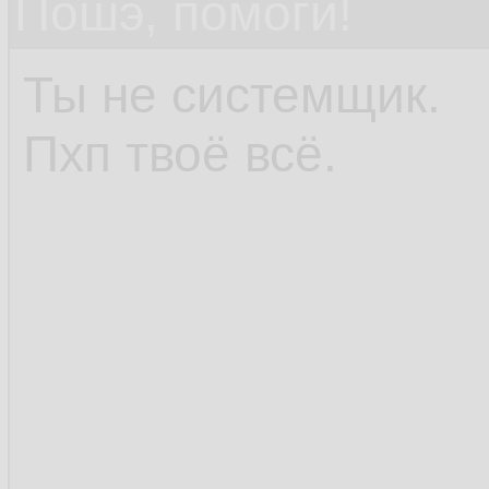
Пошэ, помоги!
Ты не системщик.
Пхп твоё всё.