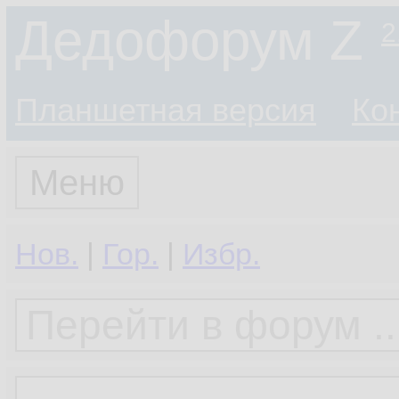
Дедофорум Z
2
Планшетная версия
Ко
Меню
Нов.
|
Гор.
|
Избр.