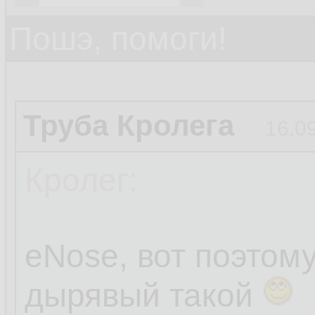
Пошэ, помоги!
Труба Кролега
16.0
Кролег:
eNose, вот поэтом
дырявый такой