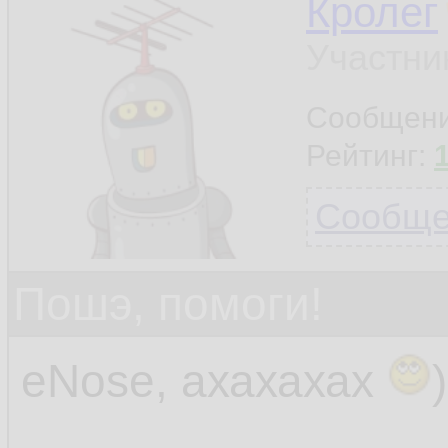
Кролег
Участни
Сообщен
Рейтинг:
Сообщен
Пошэ, помоги!
eNose, ахахахах
)