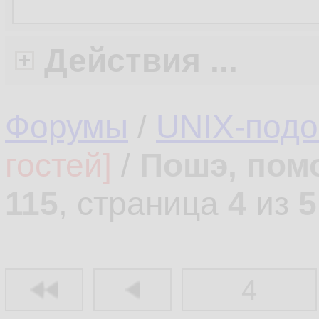
Действия ...
Форумы
/
UNIX-под
гостей]
/
Пошэ, пом
115
, страница
4
из
5
4