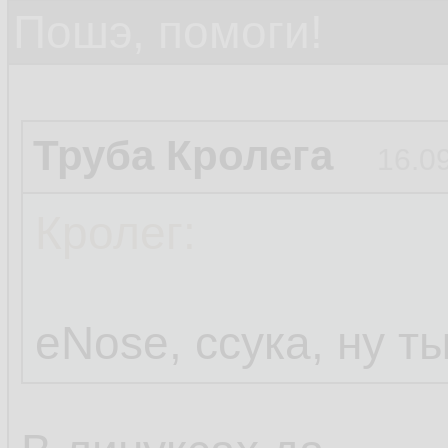
Пошэ, помоги!
Труба Кролега
16.0
Кролег:
eNose, ссука, ну т