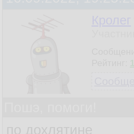
Кролег
Участни
Сообщен
Рейтинг:
Сообщен
Пошэ, помоги!
по дохлятине