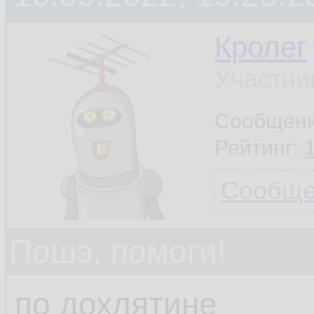
Кролег
Участни
Сообщен
Рейтинг:
Сообщен
Пошэ, помоги!
по дохлятине