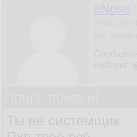
eNose
Участни
[не актив
Сообщен
Рейтинг:
Пошэ, помоги!
Ты не системщик.