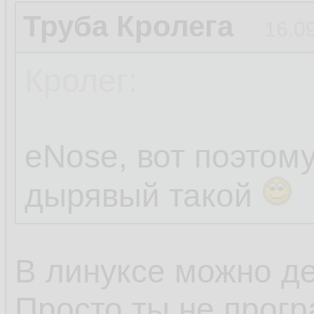
Труба Кролега
16.0
Кролег:
eNose, вот поэтом
дырявый такой
В линуксе можно де
Просто ты не прогр