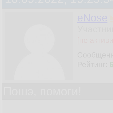
eNose
Участни
[не актив
Сообщен
Рейтинг:
Пошэ, помоги!