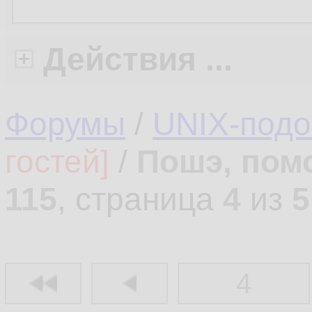
Действия ...
Форумы
/
UNIX-под
гостей]
/
Пошэ, пом
115
, страница
4
из
5
4