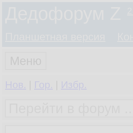
Дедофорум Z
2
Планшетная версия
Ко
Меню
Нов.
|
Гор.
|
Избр.