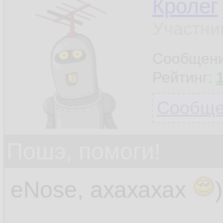
Кролег
Участни
Сообщен
Рейтинг:
Сообщен
Пошэ, помоги!
eNose, ахахахах
)