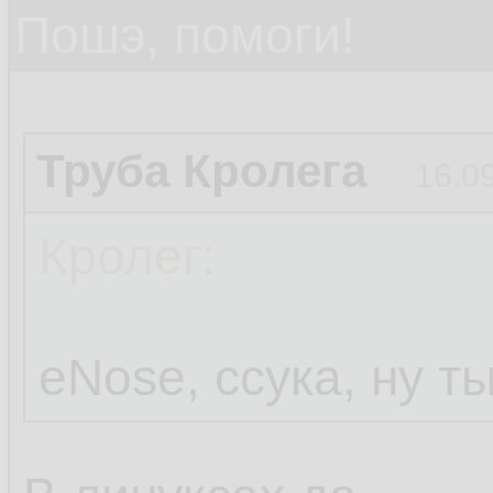
Пошэ, помоги!
Труба Кролега
16.0
Кролег:
eNose, ссука, ну т