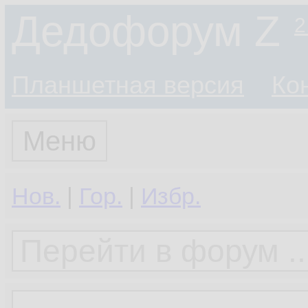
Дедофорум Z
2
Планшетная версия
Ко
Меню
Нов.
|
Гор.
|
Избр.