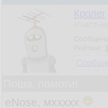
Кролег
Участни
Сообщен
Рейтинг:
Сообщен
Пошэ, помоги!
eNose, мххххх