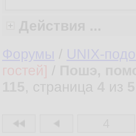
Действия ...
Форумы
/
UNIX-под
гостей]
/
Пошэ, пом
115
, страница
4
из
5
4