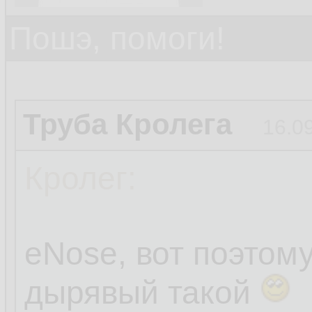
Пошэ, помоги!
Труба Кролега
16.0
Кролег:
eNose, вот поэтом
дырявый такой