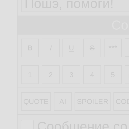
Со
B
I
U
S
***
1
2
3
4
5
QUOTE
AI
SPOILER
CO
Сообщение со