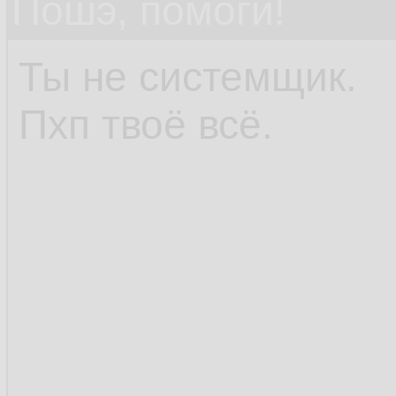
Пошэ, помоги!
Ты не системщик.
Пхп твоё всё.