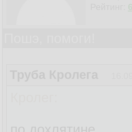
Рейтинг:
Пошэ, помоги!
Труба Кролега
16.0
Кролег:
по дохлятине