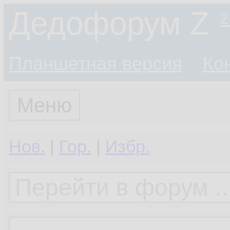
Дедофорум Z
2
Планшетная версия
Ко
Меню
Нов.
|
Гор.
|
Избр.