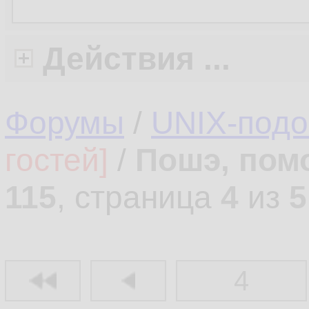
Действия ...
Форумы
/
UNIX-под
гостей]
/
Пошэ, пом
115
, страница
4
из
5
4