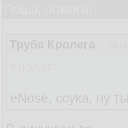
Пошэ, помоги!
Труба Кролега
16.0
Кролег:
eNose, ссука, ну т