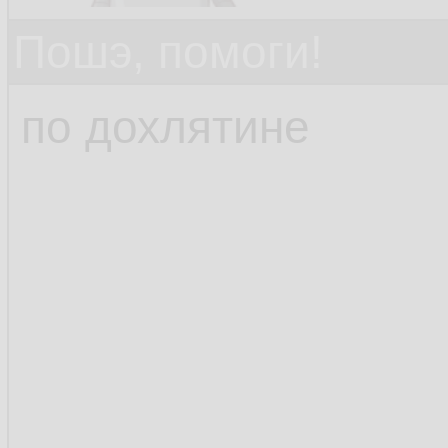
Пошэ, помоги!
по дохлятине