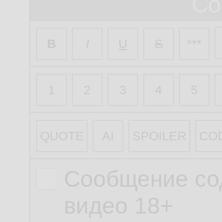
Со
B
I
U
S
***
1
2
3
4
5
QUOTE
AI
SPOILER
CO
Сообщение со
видео 18+