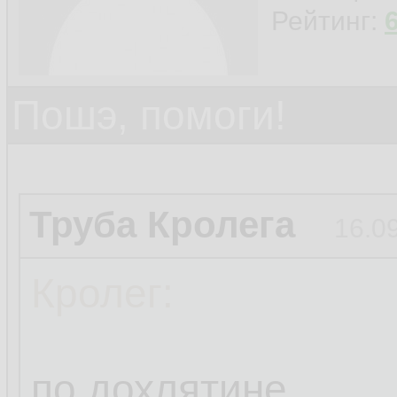
Рейтинг:
Пошэ, помоги!
Труба Кролега
16.0
Кролег:
по дохлятине