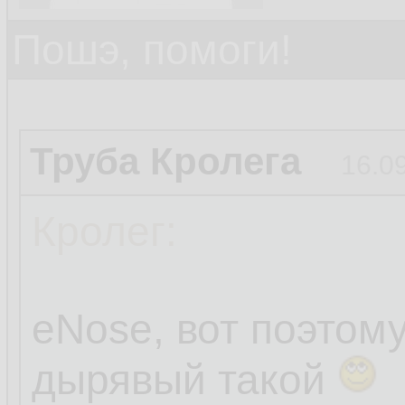
Пошэ, помоги!
Труба Кролега
16.0
Кролег:
eNose, вот поэтом
дырявый такой