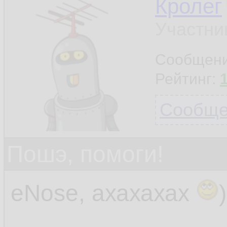
Кролег
Участни
Сообщен
Рейтинг:
Сообщен
Пошэ, помоги!
eNose, ахахахах
)