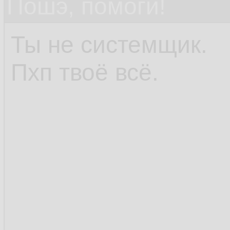
Пошэ, помоги!
Ты не системщик.
Пхп твоё всё.