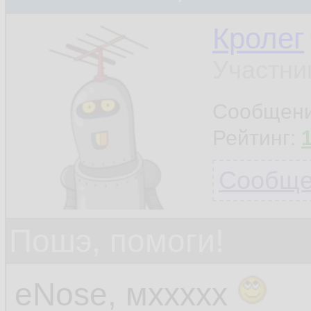
Кролег
Участни
Сообщен
Рейтинг:
Сообщен
Пошэ, помоги!
eNose, мххххх