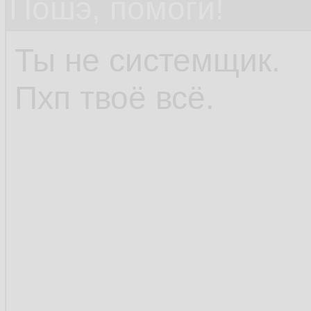
Пошэ, помоги!
Ты не системщик.
Пхп твоё всё.