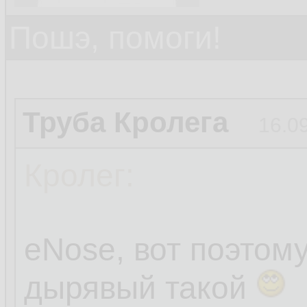
Пошэ, помоги!
Труба Кролега
16.0
Кролег:
eNose, вот поэтом
дырявый такой