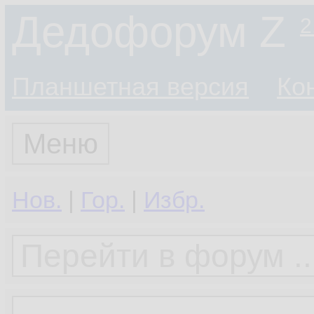
Дедофорум Z
2
Планшетная версия
Ко
Меню
Нов.
|
Гор.
|
Избр.