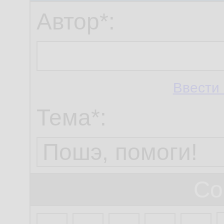
Автор*:
Ввести 
Тема*:
Со