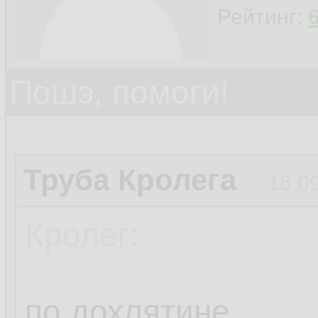
Рейтинг:
Пошэ, помоги!
Труба Кролега
16.0
Кролег:
по дохлятине