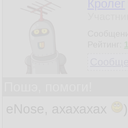
Кролег
Участни
Сообщен
Рейтинг:
Сообщен
Пошэ, помоги!
eNose, ахахахах
)