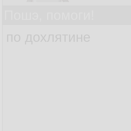
Пошэ, помоги!
по дохлятине