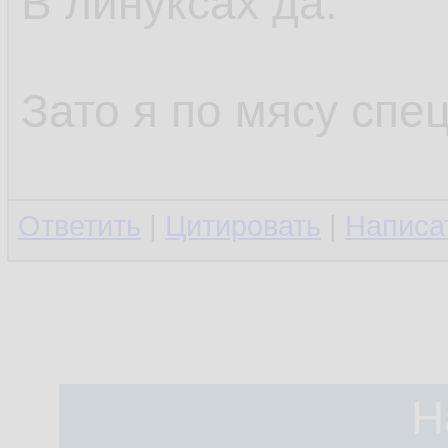
В линуксах да.
Зато я по мясу спец
Ответить
|
Цитировать
|
Написа
Н