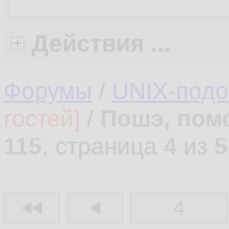
Действия ...
Форумы
/
UNIX-под
гостей]
/
Пошэ, пом
115
, страница
4
из
5
4