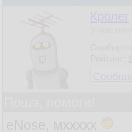
Кролег
Участни
Сообщен
Рейтинг:
Сообщен
Пошэ, помоги!
eNose, мххххх