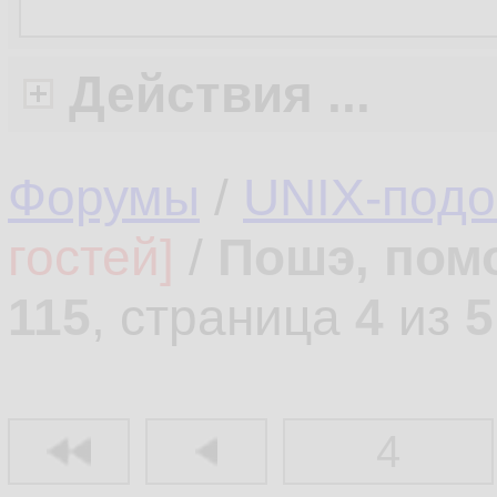
Действия ...
Форумы
/
UNIX-под
гостей]
/
Пошэ, пом
115
, страница
4
из
5
4