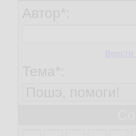
Автор*:
Ввести 
Тема*:
Со