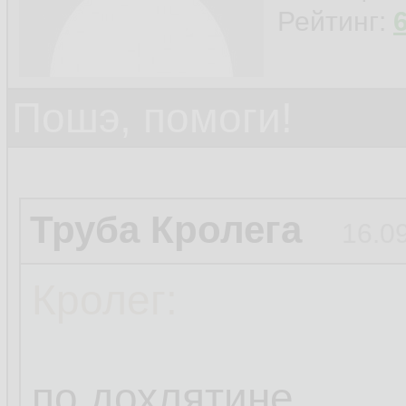
Рейтинг:
Пошэ, помоги!
Труба Кролега
16.0
Кролег:
по дохлятине