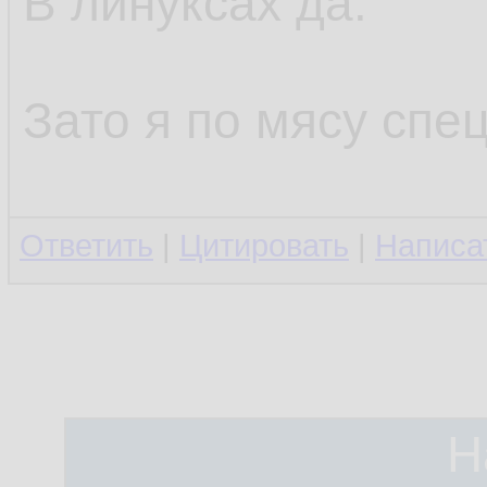
В линуксах да.
Зато я по мясу спец
Ответить
|
Цитировать
|
Написа
Н