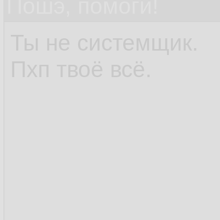
Пошэ, помоги!
Ты не системщик.
Пхп твоё всё.