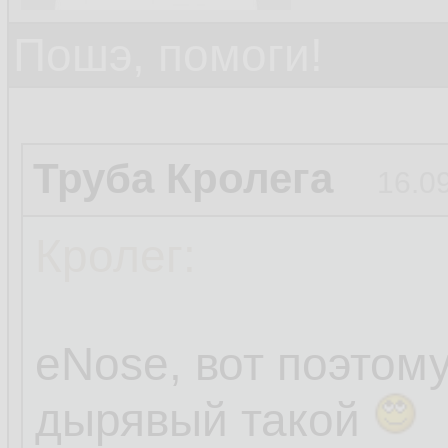
Пошэ, помоги!
Труба Кролега
16.0
Кролег:
eNose, вот поэтом
дырявый такой