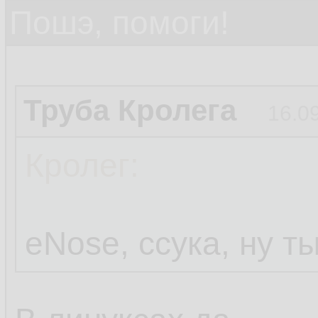
Пошэ, помоги!
Труба Кролега
16.0
Кролег:
eNose, ссука, ну т