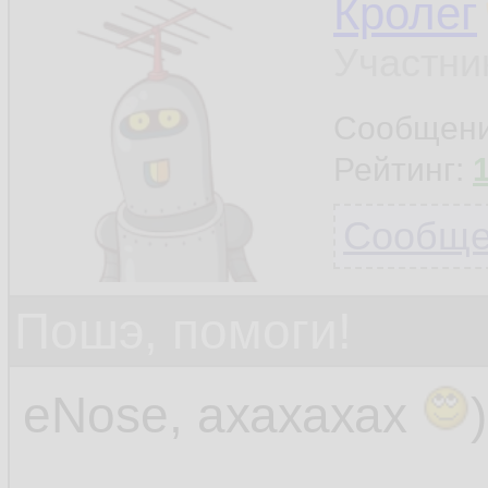
Кролег
Участни
Сообщен
Рейтинг:
Сообщен
Пошэ, помоги!
eNose, ахахахах
)