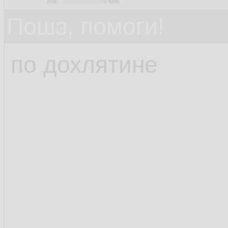
Пошэ, помоги!
по дохлятине