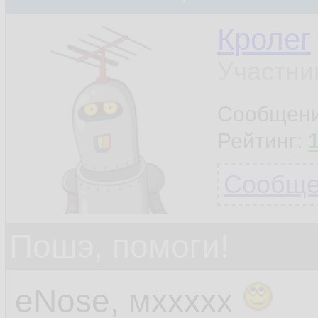
Кролег
Участни
Сообщен
Рейтинг:
Сообщен
Пошэ, помоги!
eNose, мххххх