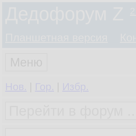
Дедофорум Z
2
Планшетная версия
Ко
Меню
Нов.
|
Гор.
|
Избр.