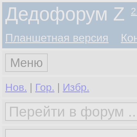
Дедофорум Z
2
Планшетная версия
Ко
Меню
Нов.
|
Гор.
|
Избр.