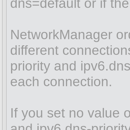
dns=default or if th
NetworkManager ord
different connectio
priority and ipv6.dns
each connection.
If you set no value o
and ipv6.dns-priori