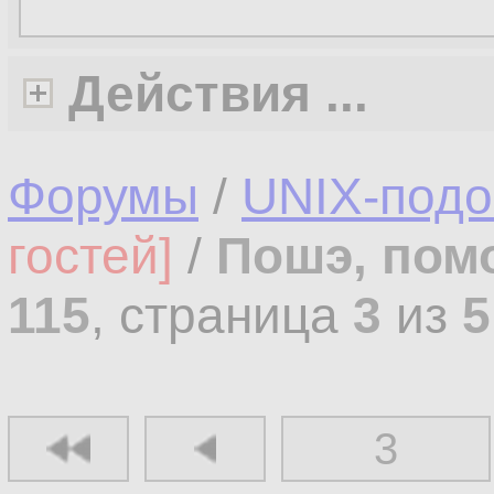
Действия ...
Форумы
/
UNIX-под
гостей]
/
Пошэ, пом
115
, страница
3
из
5
3