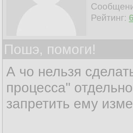
connection with the 
Сообщен
Рейтинг:
Пошэ, помоги!
А чо нельзя сделать
процесса" отдельно
запретить ему изм