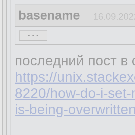
basename
16.09.202
...
кстати, а ты увер
распространяется 
последний пост в
https://unix.stack
8220/how-do-i-set-
is-being-overwritte