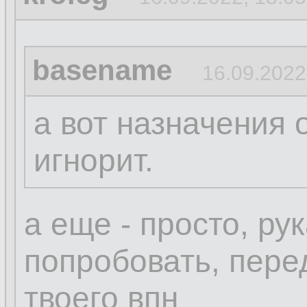
basename
16.09.2022
а вот назначения 
игнорит.
а еще - просто, ру
попробовать, пере
твоего впн