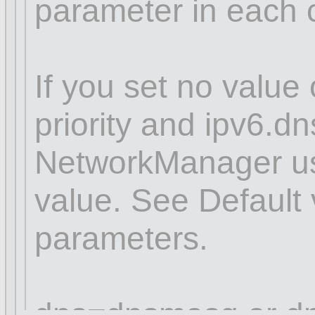
parameter in each 
If you set no value 
priority and ipv6.dns
NetworkManager use
value. See Default 
parameters.
dns=dnsmasq or dn