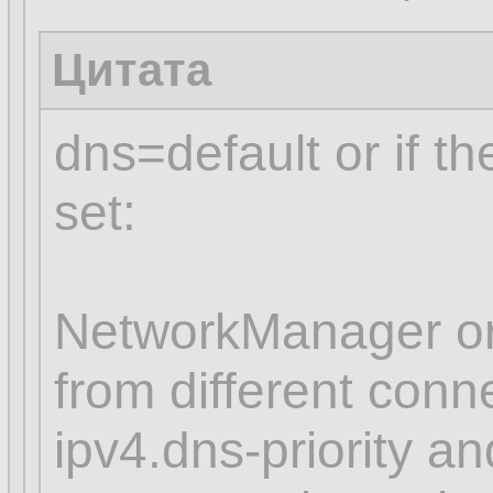
Цитата
dns=default or if t
set:
NetworkManager or
from different conn
ipv4.dns-priority an