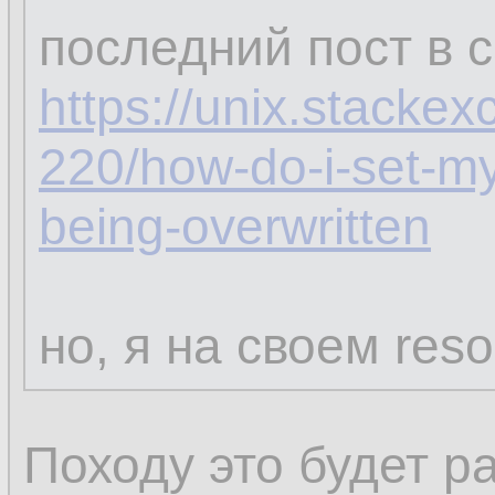
последний пост в 
https://unix.stacke
220/how-do-i-set-my
being-overwritten
но, я на своем reso
Походу это будет р