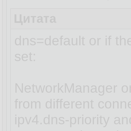
Цитата
dns=default or if t
set:
NetworkManager or
from different conn
ipv4.dns-priority an