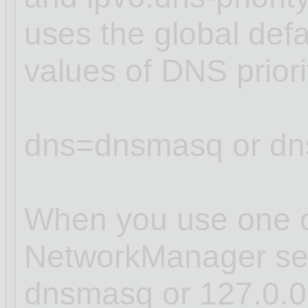
uses the global defa
values of DNS prior
dns=dnsmasq or dn
When you use one of
NetworkManager sets
dnsmasq or 127.0.0