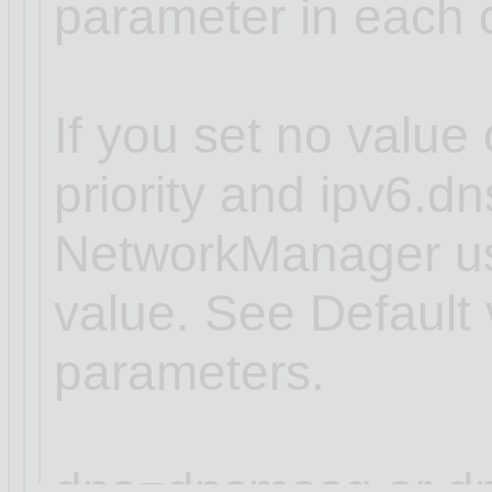
parameter in each 
If you set no value 
priority and ipv6.dns
NetworkManager use
value. See Default 
parameters.
dns=dnsmasq or dn