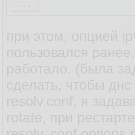
...
When you use one o
при этом, опцией ip
NetworkManager set
пользовался ранее,
dnsmasq or 127.0.
работало. (была за
in the /etc/resolv.con
сделать, чтобы днс
resolv.conf, я задав
Both the dnsmasq 
rotate, при рестарт
services forward qu
resolv,.conf options 