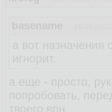
basename
16.09.2022
а вот назначения 
игнорит.
а еще - просто, ру
попробовать, пере
твоего впн