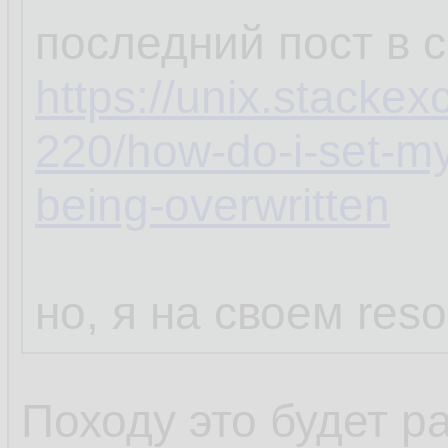
последний пост в 
https://unix.stacke
220/how-do-i-set-my
being-overwritten
но, я на своем reso
Походу это будет р