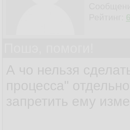
connection with the 
Сообщен
Рейтинг:
Пошэ, помоги!
А чо нельзя сделать
процесса" отдельно
запретить ему изм