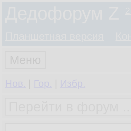
Дедофорум Z
2
Планшетная версия
Ко
Меню
Нов.
|
Гор.
|
Избр.