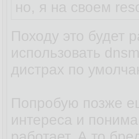
но, я на своем res
Походу это будет р
использовать dnsm
дистрах по умолча
Попробую позже е
интереса и пониман
работает. А то бред