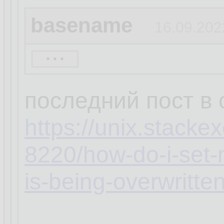
basename
16.09.202
...
кстати, а ты увер
распространяется 
последний пост в
https://unix.stack
8220/how-do-i-set-
is-being-overwritte