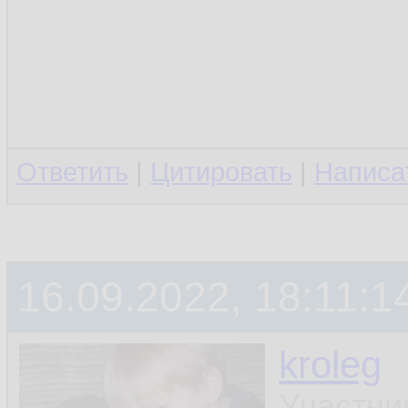
Ответить
|
Цитировать
|
Написа
16.09.2022, 18:11:1
kroleg
Участни