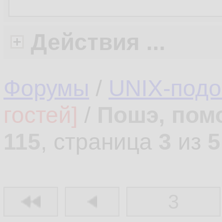
Действия ...
Форумы
/
UNIX-под
гостей]
/
Пошэ, пом
115
, страница
3
из
5
3