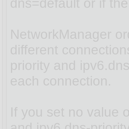
dns=default or if th
NetworkManager ord
different connectio
priority and ipv6.dns
each connection.
If you set no value o
and ipv6.dns-priori