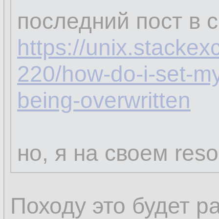
последний пост в 
https://unix.stacke
220/how-do-i-set-my
being-overwritten
но, я на своем reso
Походу это будет р