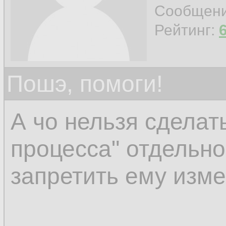
connection with the 
Сообщен
Рейтинг:
Пошэ, помоги!
А чо нельзя сделать
процесса" отдельно
запретить ему изм