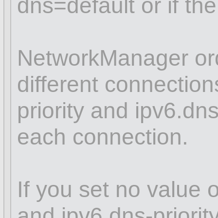
dns=default or if th
NetworkManager ord
different connectio
priority and ipv6.dns
each connection.
If you set no value o
and ipv6.dns-priori