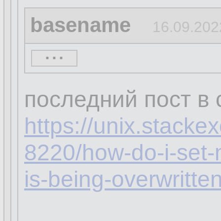
basename
16.09.202
...
кстати, а ты увер
распространяется 
последний пост в
https://unix.stack
8220/how-do-i-set-
is-being-overwritte