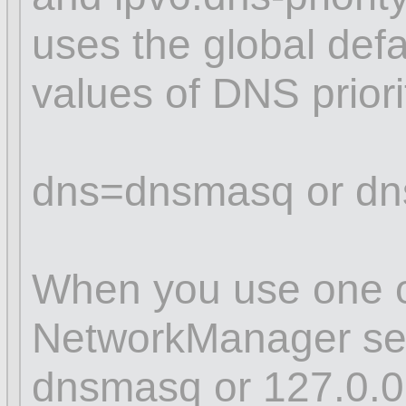
uses the global defa
values of DNS prior
dns=dnsmasq or dn
When you use one of
NetworkManager sets
dnsmasq or 127.0.0