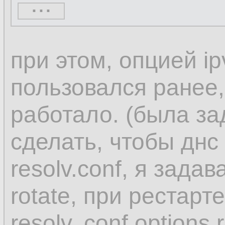
...
When you use one o
при этом, опцией ip
NetworkManager set
пользовался ранее,
dnsmasq or 127.0.
работало. (была за
in the /etc/resolv.con
сделать, чтобы днс
resolv.conf, я задав
Both the dnsmasq 
rotate, при рестарт
services forward qu
resolv,.conf options 