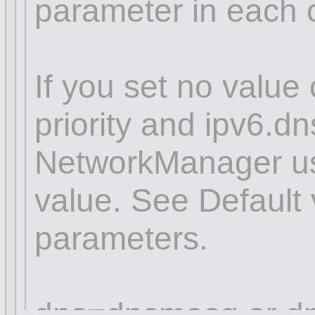
parameter in each 
If you set no value 
priority and ipv6.dns
NetworkManager use
value. See Default 
parameters.
dns=dnsmasq or dn