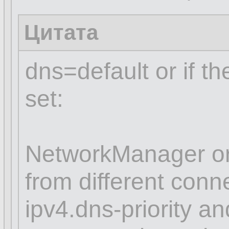
Цитата
dns=default or if t
set:
NetworkManager or
from different conn
ipv4.dns-priority an