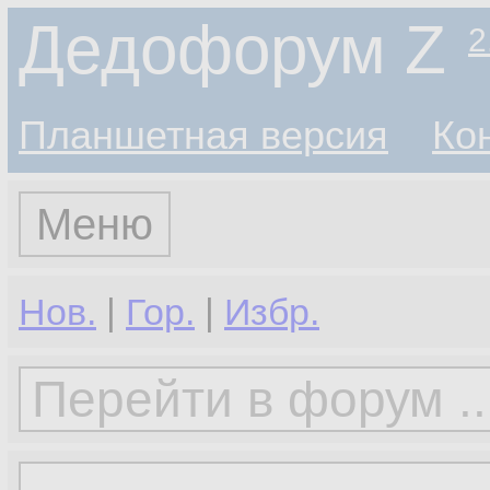
Дедофорум Z
2
Планшетная версия
Ко
Меню
Нов.
|
Гор.
|
Избр.