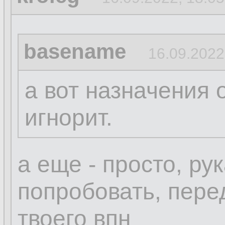
basename
16.09.2022
а вот назначения 
игнорит.
а еще - просто, ру
попробовать, пере
твоего впн