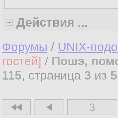
Действия ...
Форумы
/
UNIX-под
гостей]
/
Пошэ, пом
115
, страница
3
из
5
3