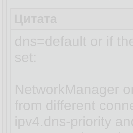
Цитата
dns=default or if t
set:
NetworkManager or
from different conn
ipv4.dns-priority an