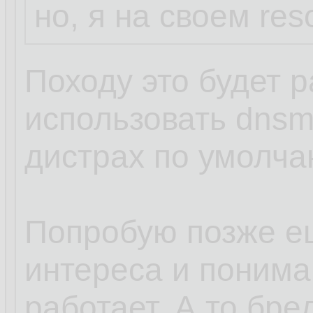
но, я на своем res
Походу это будет р
использовать dnsm
дистрах по умолча
Попробую позже е
интереса и пониман
работает. А то бред