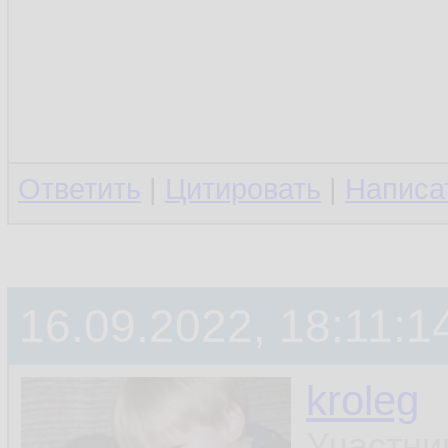
Ответить
|
Цитировать
|
Написа
16.09.2022, 18:11:1
kroleg
Участни