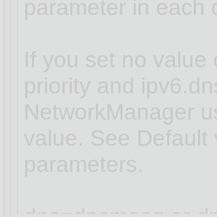
parameter in each 
If you set no value 
priority and ipv6.dns
NetworkManager use
value. See Default 
parameters.
dns=dnsmasq or dn