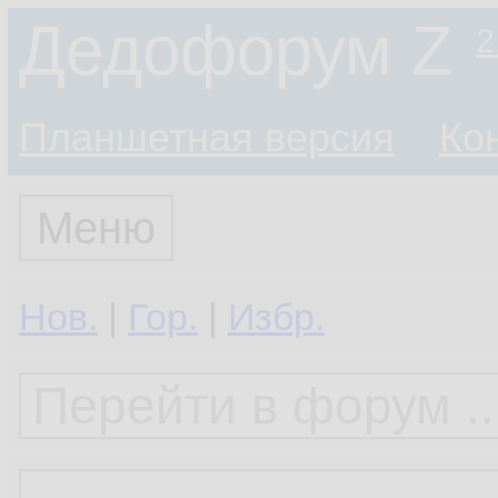
Дедофорум Z
2
Планшетная версия
Ко
Меню
Нов.
|
Гор.
|
Избр.