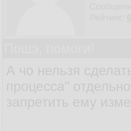
connection with the 
Сообщен
Рейтинг:
Пошэ, помоги!
А чо нельзя сделать
процесса" отдельно
запретить ему изм