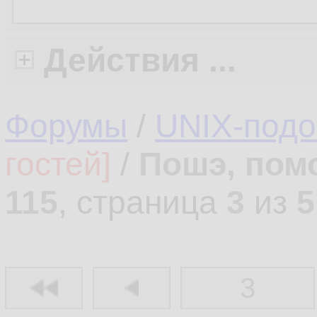
Действия ...
Форумы
/
UNIX-под
гостей]
/
Пошэ, пом
115
, страница
3
из
5
3