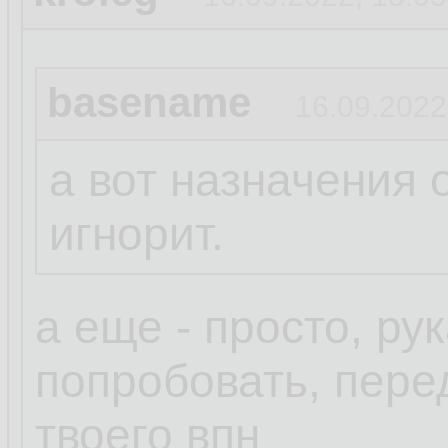
basename
16.09.2022
а вот назначения 
игнорит.
а еще - просто, ру
попробовать, пере
твоего впн