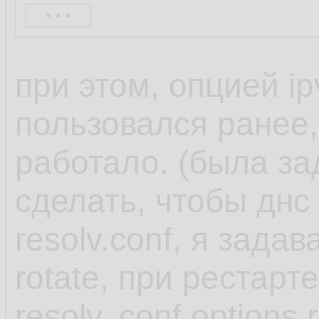
...
When you use one o
при этом, опцией ip
NetworkManager set
пользовался ранее,
dnsmasq or 127.0.
работало. (была за
in the /etc/resolv.con
сделать, чтобы днс
resolv.conf, я задав
Both the dnsmasq 
rotate, при рестарт
services forward qu
resolv,.conf options 