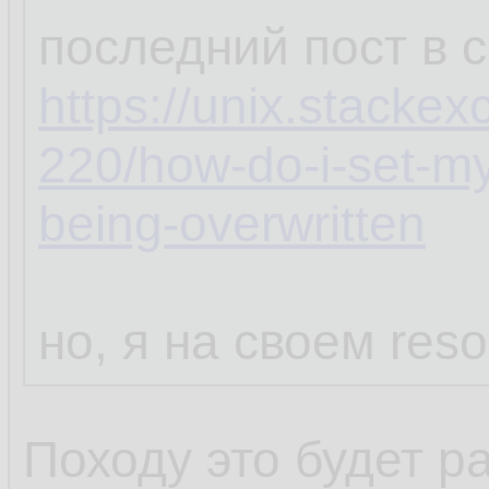
последний пост в 
https://unix.stacke
220/how-do-i-set-my
being-overwritten
но, я на своем reso
Походу это будет р