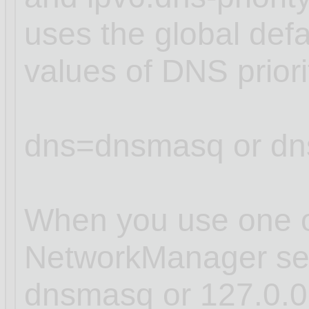
uses the global defa
values of DNS prior
dns=dnsmasq or dn
When you use one of
NetworkManager sets
dnsmasq or 127.0.0