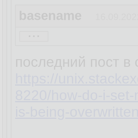
basename
16.09.202
...
кстати, а ты увер
распространяется 
последний пост в
https://unix.stack
8220/how-do-i-set-
is-being-overwritte