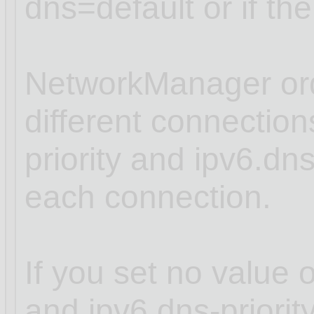
dns=default or if th
NetworkManager ord
different connectio
priority and ipv6.dns
each connection.
If you set no value o
and ipv6.dns-priori