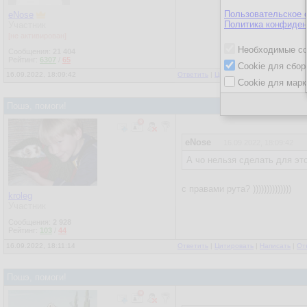
Пользовательское 
eNose
Политика конфиден
Участник
[не активирован]
Необходимые co
Сообщения:
21 404
Рейтинг:
6307
/
65
Cookie для сбор
16.09.2022, 18:09:42
Ответить
|
Цитировать
|
Написать
|
От
Cookie для марк
Пошэ, помоги!
eNose
16.09.2022, 18:09:42
А чо нельзя сделать для эт
с правами рута? ))))))))))))))
kroleg
Участник
Сообщения:
2 928
Рейтинг:
103
/
44
16.09.2022, 18:11:14
Ответить
|
Цитировать
|
Написать
|
От
Пошэ, помоги!