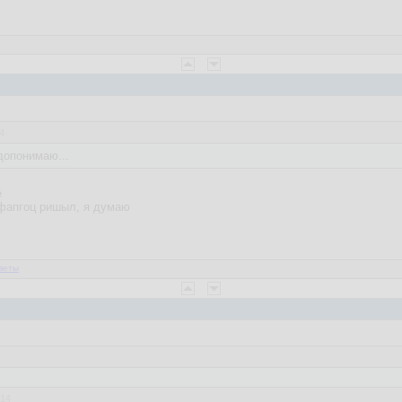
4
допонимаю...
е
й фапгоц ришыл, я думаю
веты
:14