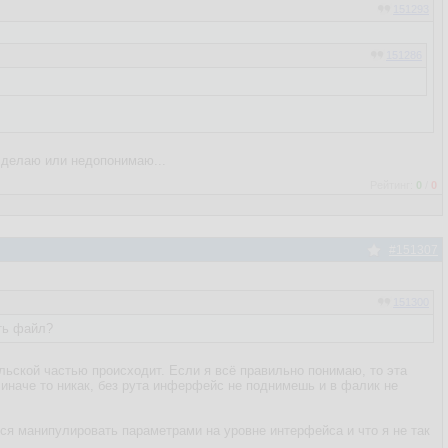
151293
151286
 делаю или недопонимаю...
Рейтинг:
0
/
0
#151307
151300
ять файл?
ельской частью происходит. Если я всё правильно понимаю, то эта
иначе то никак, без рута инферфейс не поднимешь и в фалик не
ся манипулировать параметрами на уровне интерфейса и что я не так