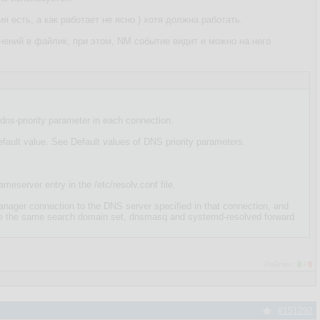
я есть, а как работает не ясно ) хотя должна работать.
енений в файлик, при этом, NM событие видит и можно на него
dns-priority parameter in each connection.
default value. See Default values of DNS priority parameters.
server entry in the /etc/resolv.conf file.
nager connection to the DNS server specified in that connection, and
have the same search domain set, dnsmasq and systemd-resolved forward
Рейтинг:
0
/
0
#151292