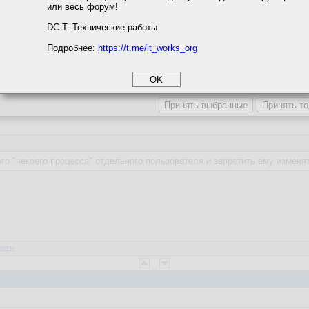
или весь форум!
соглашение
циальности
DC-T: Технические работы
Подробнее:
https://t.me/it_works_org
okie
а статистики
веты
етинга и рекламы
ого "некоего процесса" отдельного пользователя и запретить ему измен
веты