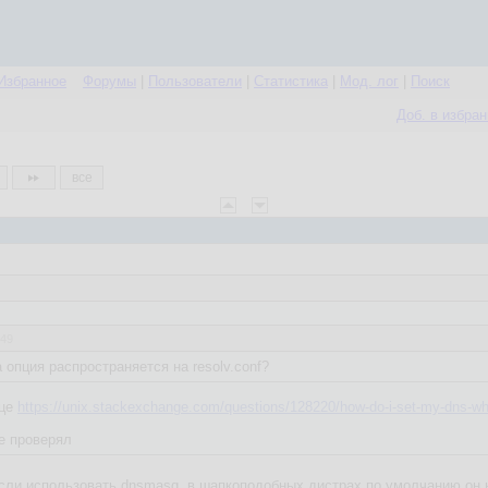
Избранное
Форумы
|
Пользователи
|
Статистика
|
Мод. лог
|
Поиск
Доб. в избра
все
:49
а опция распространяется на resolv.conf?
нце
https://unix.stackexchange.com/questions/128220/how-do-i-set-my-dns-whe
не проверял
если использовать dnsmasq, в шапкоподобных дистрах по умолчанию он 