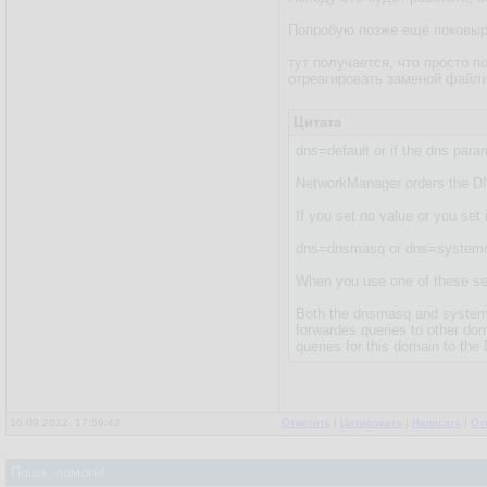
Попробую позже ещё поковырят
тут получается, что просто п
отреагировать заменой файлик
Цитата
dns=default or if the dns param
NetworkManager orders the DNS
If you set no value or you set
dns=dnsmasq or dns=systemd
When you use one of these set
Both the dnsmasq and systemd-
forwardes queries to other do
queries for this domain to the 
16.09.2022, 17:59:42
Ответить
|
Цитировать
|
Написать
|
От
Пошэ, помоги!