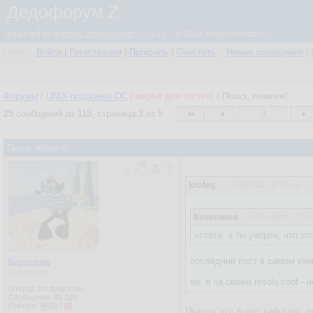
Дедофорум Z
powered by
simpleCommunicator
- 2.0.61 © 2026 Programmizd 02
Гость
Войти
|
Регистрация
|
Профиль
|
Очистить
Новые сообщения
|
Форумы
/
UNIX-подобные OC
[закрыт для гостей]
/
Пошэ, помоги!
25
сообщений из
115
, страница
3
из
5
3
Пошэ, помоги!
kroleg
16.09.2022, 17:39:15
basename
16.09.2022, 17:24
кстати, а ты уверен, что эт
последний пост в самом ко
basename
Участник
но, я на своем resolv.conf - 
Откуда: Из браузера
Сообщения:
31 226
Рейтинг:
4800
/
92
Походу это будет работать, 