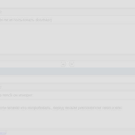
2
 если использовать dnsmasq
2
 nmcli он игнорит.
соли можно это попробовать, перед явным реконнектом твоего впн
веты