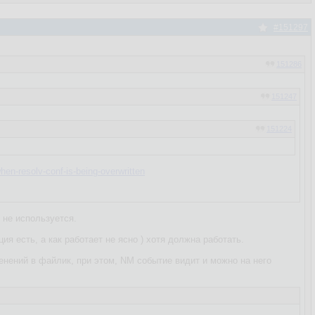
#151297
151286
151247
151224
en-resolv-conf-is-being-overwritten
 не используется.
ия есть, а как работает не ясно ) хотя должна работать.
менений в файлик, при этом, NM событие видит и можно на него