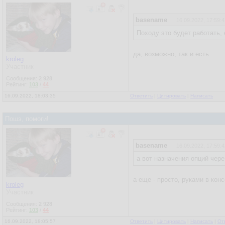
basename
16.09.2022, 17:59:4
Походу это будет работать,
да, возможно, так и есть
kroleg
Участник
Сообщения:
2 928
Рейтинг:
103
/
44
16.09.2022, 18:03:35
Ответить
|
Цитировать
|
Написать
Пошэ, помоги!
basename
16.09.2022, 17:59:4
а вот назначения опций через
а еще - просто, руками в кон
kroleg
Участник
Сообщения:
2 928
Рейтинг:
103
/
44
16.09.2022, 18:05:57
Ответить
|
Цитировать
|
Написать
|
От