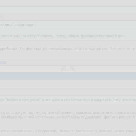
:42
з nmcli он игнорит.
нсоли можно это попробовать, перед явным реконнектом твоего впн
пробовал. По фиг ему. ну поковыряюсь ещё на выходных. Чег-то я не то
веты
ого "некоего процесса" отдельного пользователя и запретить ему измен
 рута стартует. вот через неё общение с самой клиентской чапользоват
 компоненты с ней связанные, интерфейсы поднимают, фалики пишут. А 
ное решение есть, с подменой, но очень любопытно, почему не получает