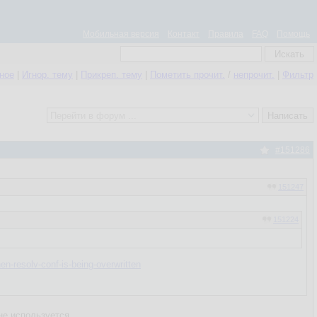
Мобильная версия
Контакт
Правила
FAQ
Помощь
нное
|
Игнор. тему
|
Прикреп. тему
|
Пометить прочит.
/
непрочит.
|
Фильтр
#151286
151247
151224
n-resolv-conf-is-being-overwritten
не используется.