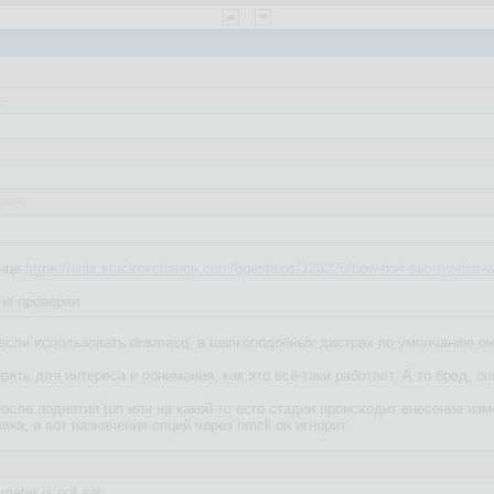
2
4:49
та опция распространяется на resolv.conf?
онце
https://unix.stackexchange.com/questions/128220/how-do-i-set-my-dns-wh
- не проверял
 если использовать dnsmasq, в шапкоподобных дистрах по умолчанию он
ть для интереса и понимания, как это всё-таки работает. А то бред, опц
после поднятия tun или на какой-то есго стадии происходит внесение из
ка, а вот назначения опций через nmcli он игнорит.
ameter is not set: