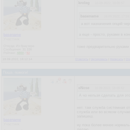
kroleg
16.09.2022, 18:05:57
basename
16.09.2022, 17:59
а вот назначения опций чере
а еще - просто, руками в ко
basename
Участник
Откуда: Из браузера
тоже предварительно руками 
Сообщения:
31 226
Рейтинг:
4800
/
92
16.09.2022, 18:12:14
Ответить
|
Цитировать
|
Написать
|
От
Пошэ, помоги!
eNose
16.09.2022, 18:09:42
А чо нельзя сделать для эт
нет. там служба системная от
служба или во всяком случае
запишеш.
basename
Участник
ну пока более менее нормаль
делаю.