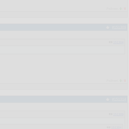
Рейтинг:
0
/
0
#151309
151304
Рейтинг:
0
/
0
#151314
151309
151304