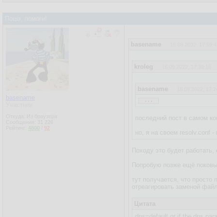
Пошэ, помоги!
basename
16.09.2022, 17:59:4
kroleg
16.09.2022, 17:39:15
basename
16.09.2022, 17:2
...
basename
кстати, а ты уверен, что э
Участник
Откуда: Из браузера
последний пост в самом к
Сообщения:
31 226
Рейтинг:
4800
/
92
но, я на своем resolv.conf 
Походу это будет работать,
Попробую позже ещё поковыря
тут получается, что просто 
отреагировать заменой файли
Цитата
dns=default or if the dns par