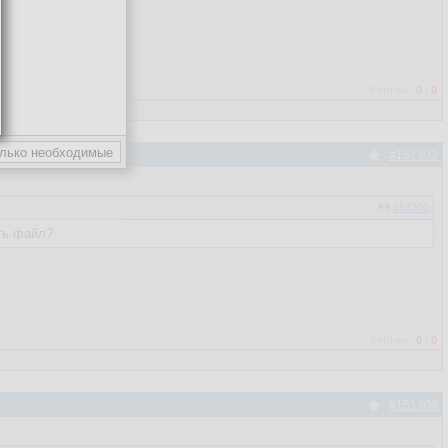
Рейтинг:
0
/
0
#151302
151300
ять файл?
Рейтинг:
0
/
0
#151304