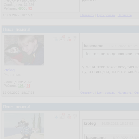
Откуда: Из браузера
Сообщения:
31 226
Рейтинг:
4800
/
92
16.09.2022, 18:15:45
Ответить
|
Цитировать
|
Написать
Пошэ, помоги!
basename
16.09.2022, 18:12:1
Чег-то я не то делаю или не
у меня тоже такое осчусчени
kroleg
ну, в пгинципе, ты и так сво
Участник
Сообщения:
2 928
Рейтинг:
103
/
44
16.09.2022, 18:17:53
Ответить
|
Цитировать
|
Написать
|
От
Пошэ, помоги!
kroleg
16.09.2022, 18:17:53
basename
16.09.2022, 18:12