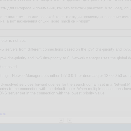
ь для интереса и понимания, как это всё-таки работает. А то бред, опци
осле поднятия tun или на какой-то есго стадии происходит внесение изм
а, а вот назначения опций через nmcli он игнорит.
eter is not set:
 servers from different connections based on the ipv4.dns-priority and ipv6.
 ipv4.dns-priority and ipv6.dns-priority to 0, NetworkManager uses the global 
-resolved:
tings, NetworkManager sets either 127.0.0.1 for dnsmasq or 127.0.0.53 as name
resolved services forward queries for the search domain set in a NetworkMa
mains to the connection with the default route. When multiple connections 
DNS server set in the connection with the lowest priority value.
веты