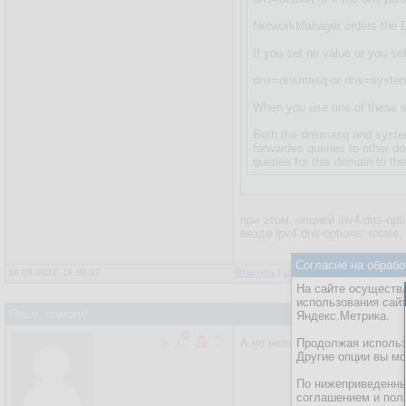
NetworkManager orders the DN
If you set no value or you se
dns=dnsmasq or dns=system
When you use one of these se
Both the dnsmasq and systemd
forwardes queries to other d
queries for this domain to th
при этом, опцией ipv4.dns-op
везде ipv4.dns-options: rotate,
Согласие на обрабо
16.09.2022, 18:08:17
Ответить
|
Цитировать
|
Написать
На сайте осуществл
использования сай
Пошэ, помоги!
Яндекс.Метрика.
А чо нельзя сделать для это
Продолжая использо
Другие опции вы м
По нижеприведенны
соглашением и пол