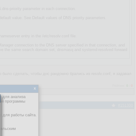
.dns-priority parameter in each connection.
 default value. See Default values of DNS priority parameters.
meserver entry in the /etc/resolv.conf file.
anager connection to the DNS server specified in that connection, and
 have the same search domain set, dnsmasq and systemd-resolved forward
о было сделать, чтобы днс рандомно брались из resolv.conf, я задавал
Рейтинг:
0
/
0
x
е для анализа
кой программы
#151300
ь файл?
х для работы сайта.
тельским