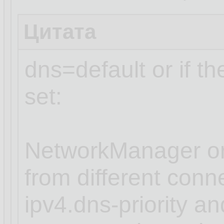
Цитата
dns=default or if t
set:
NetworkManager or
from different conn
ipv4.dns-priority an