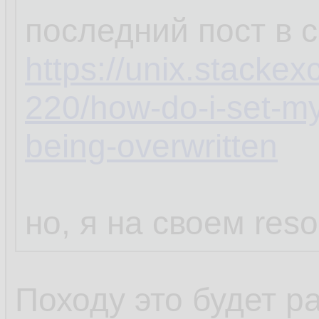
последний пост в 
https://unix.stacke
220/how-do-i-set-my
being-overwritten
но, я на своем reso
Походу это будет р