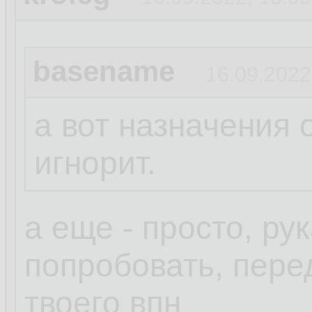
basename
16.09.2022
а вот назначения 
игнорит.
а еще - просто, ру
попробовать, пере
твоего впн