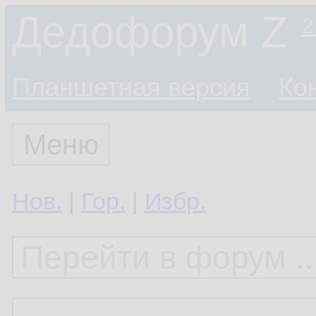
Дедофорум Z
2
Планшетная версия
Ко
Меню
Нов.
|
Гор.
|
Избр.