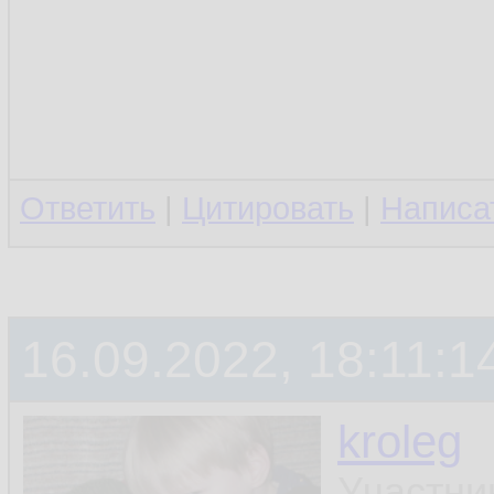
Ответить
|
Цитировать
|
Написа
16.09.2022, 18:11:1
kroleg
Участни