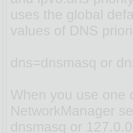
uses the global defa
values of DNS prior
dns=dnsmasq or dn
When you use one of
NetworkManager sets
dnsmasq or 127.0.0