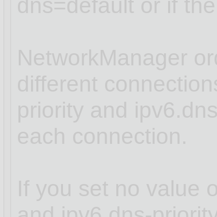
dns=default or if th
NetworkManager ord
different connectio
priority and ipv6.dns
each connection.
If you set no value o
and ipv6.dns-priori