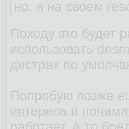
но, я на своем res
Походу это будет р
использовать dnsm
дистрах по умолча
Попробую позже е
интереса и пониман
работает. А то бред