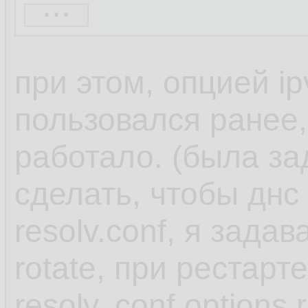
...
When you use one o
при этом, опцией ip
NetworkManager set
пользовался ранее,
dnsmasq or 127.0.
работало. (была за
in the /etc/resolv.con
сделать, чтобы днс
resolv.conf, я задав
Both the dnsmasq 
rotate, при рестарт
services forward qu
resolv,.conf options 