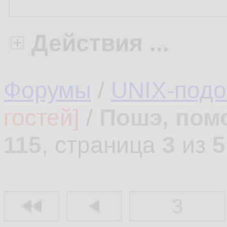
Действия ...
Форумы
/
UNIX-под
гостей]
/
Пошэ, пом
115
, страница
3
из
5
3