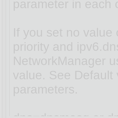
parameter in each 
If you set no value 
priority and ipv6.dns
NetworkManager use
value. See Default 
parameters.
dns=dnsmasq or dn