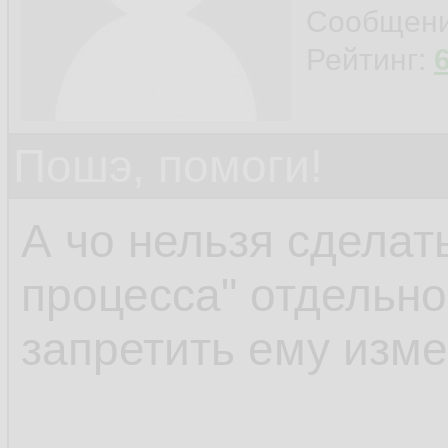
connection with the 
Сообщен
Рейтинг:
Пошэ, помоги!
А чо нельзя сделать
процесса" отдельно
запретить ему изм