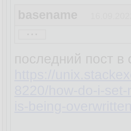
basename
16.09.202
...
кстати, а ты увер
распространяется 
последний пост в
https://unix.stack
8220/how-do-i-set-
is-being-overwritte