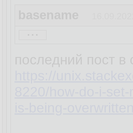
basename
16.09.202
...
кстати, а ты увер
распространяется 
последний пост в
https://unix.stack
8220/how-do-i-set-
is-being-overwritte