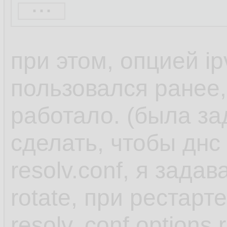
...
When you use one o
при этом, опцией ip
NetworkManager set
пользовался ранее,
dnsmasq or 127.0.
работало. (была за
in the /etc/resolv.con
сделать, чтобы днс
resolv.conf, я задав
Both the dnsmasq 
rotate, при рестарт
services forward qu
resolv,.conf options 