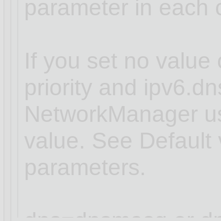
parameter in each 
If you set no value 
priority and ipv6.dns
NetworkManager use
value. See Default 
parameters.
dns=dnsmasq or dn