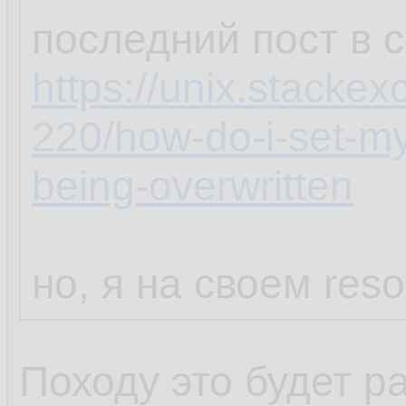
последний пост в 
https://unix.stacke
220/how-do-i-set-my
being-overwritten
но, я на своем reso
Походу это будет р