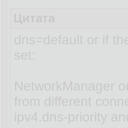
Цитата
dns=default or if t
set:
NetworkManager or
from different conn
ipv4.dns-priority an