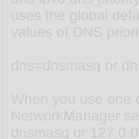
uses the global defa
values of DNS prior
dns=dnsmasq or dn
When you use one of
NetworkManager sets
dnsmasq or 127.0.0