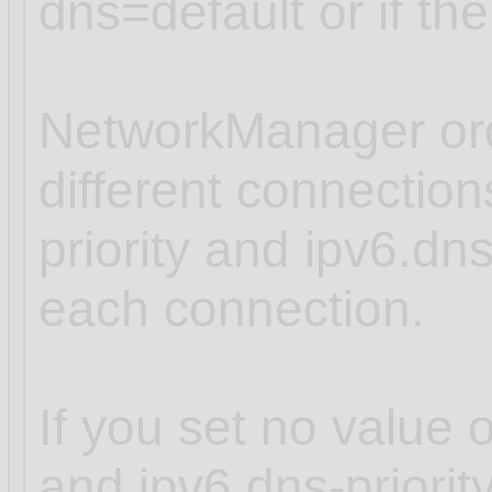
dns=default or if th
NetworkManager ord
different connectio
priority and ipv6.dns
each connection.
If you set no value o
and ipv6.dns-priori