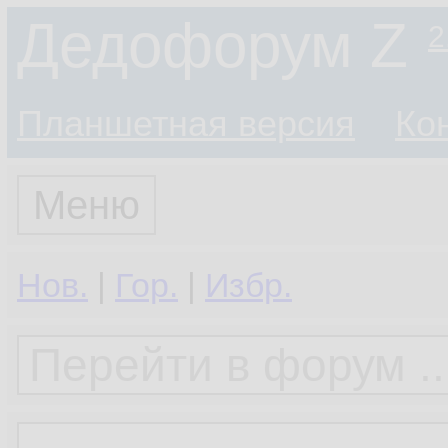
Дедофорум Z
2
Планшетная версия
Ко
Меню
Нов.
|
Гор.
|
Избр.