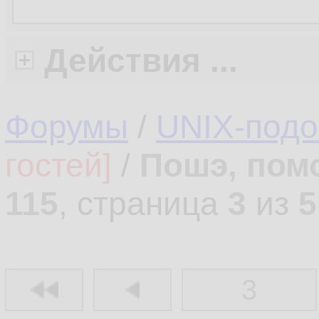
Действия ...
Форумы
/
UNIX-под
гостей]
/
Пошэ, пом
115
, страница
3
из
5
3