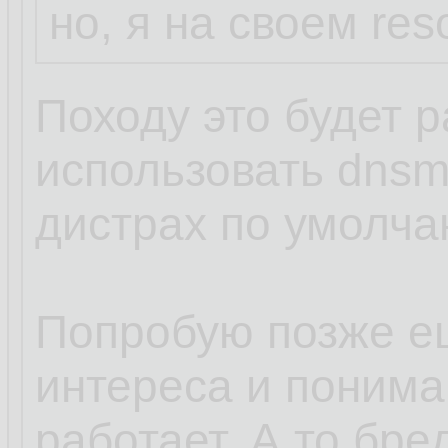
но, я на своем res
Походу это будет р
использовать dnsm
дистрах по умолча
Попробую позже е
интереса и пониман
работает. А то бред