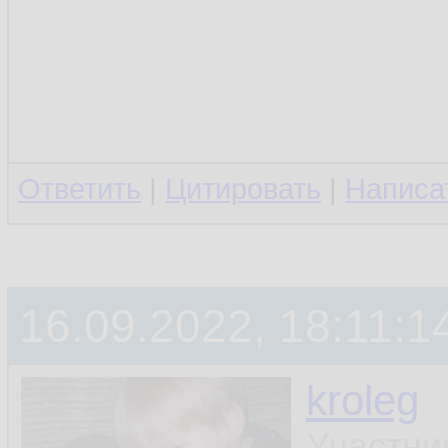
Ответить
|
Цитировать
|
Написа
16.09.2022, 18:11:1
kroleg
Участни