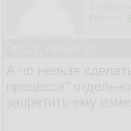
connection with the 
Сообщен
Рейтинг:
Пошэ, помоги!
А чо нельзя сделать
процесса" отдельно
запретить ему изм