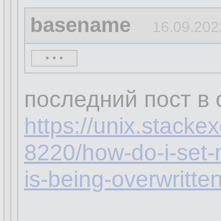
basename
16.09.202
...
кстати, а ты увер
распространяется 
последний пост в
https://unix.stack
8220/how-do-i-set-
is-being-overwritte