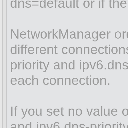
dns=default or if th
NetworkManager ord
different connectio
priority and ipv6.dns
each connection.
If you set no value o
and ipv6.dns-priori