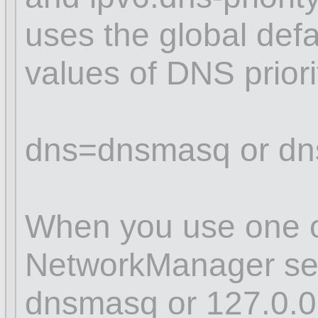
uses the global defa
values of DNS prior
dns=dnsmasq or dn
When you use one of
NetworkManager sets
dnsmasq or 127.0.0