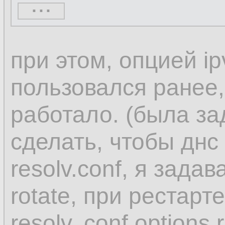
...
When you use one o
при этом, опцией ip
NetworkManager set
пользовался ранее,
dnsmasq or 127.0.
работало. (была за
in the /etc/resolv.con
сделать, чтобы днс
resolv.conf, я задав
Both the dnsmasq 
rotate, при рестарт
services forward qu
resolv,.conf options 