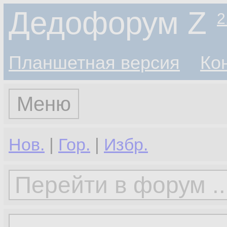
Дедофорум Z
2
Планшетная версия
Ко
Меню
Нов.
|
Гор.
|
Избр.