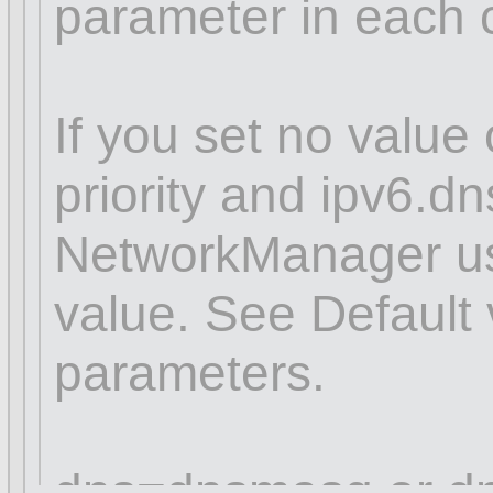
parameter in each 
If you set no value 
priority and ipv6.dns
NetworkManager use
value. See Default 
parameters.
dns=dnsmasq or dn