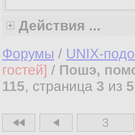
Действия ...
Форумы
/
UNIX-под
гостей]
/
Пошэ, пом
115
, страница
3
из
5
3