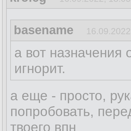
basename
16.09.2022
а вот назначения 
игнорит.
а еще - просто, ру
попробовать, пере
твоего впн