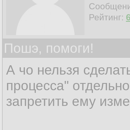
connection with the 
Сообщен
Рейтинг:
Пошэ, помоги!
А чо нельзя сделать
процесса" отдельно
запретить ему изм