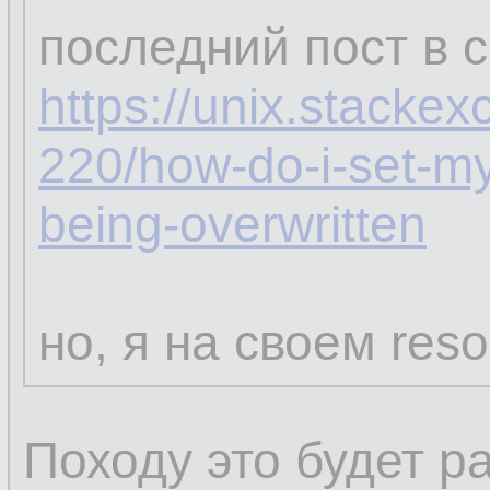
последний пост в 
https://unix.stacke
220/how-do-i-set-my
being-overwritten
но, я на своем reso
Походу это будет р