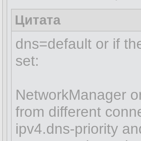
Цитата
dns=default or if t
set:
NetworkManager or
from different conn
ipv4.dns-priority an