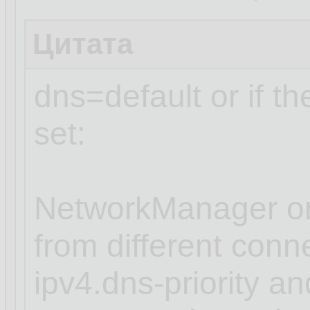
Цитата
dns=default or if t
set:
NetworkManager or
from different conn
ipv4.dns-priority an