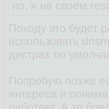
но, я на своем res
Походу это будет р
использовать dnsm
дистрах по умолча
Попробую позже е
интереса и пониман
работает. А то бред