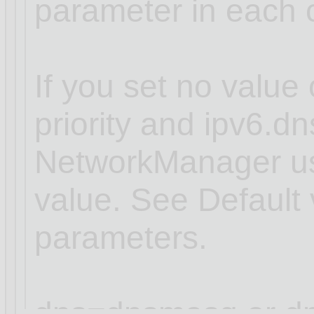
parameter in each 
If you set no value 
priority and ipv6.dns
NetworkManager use
value. See Default 
parameters.
dns=dnsmasq or dn