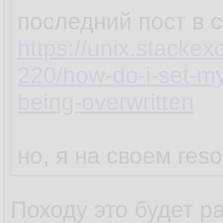
последний пост в 
https://unix.stacke
220/how-do-i-set-my
being-overwritten
но, я на своем reso
Походу это будет р