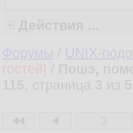
Действия ...
Форумы
/
UNIX-под
гостей]
/
Пошэ, пом
115
, страница
3
из
5
3