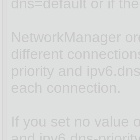
dns=default or if th
NetworkManager ord
different connectio
priority and ipv6.dns
each connection.
If you set no value o
and ipv6.dns-priori