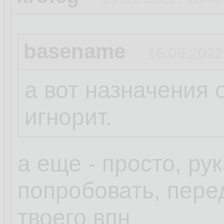
basename
16.09.2022
а вот назначения 
игнорит.
а еще - просто, ру
попробовать, пере
твоего впн