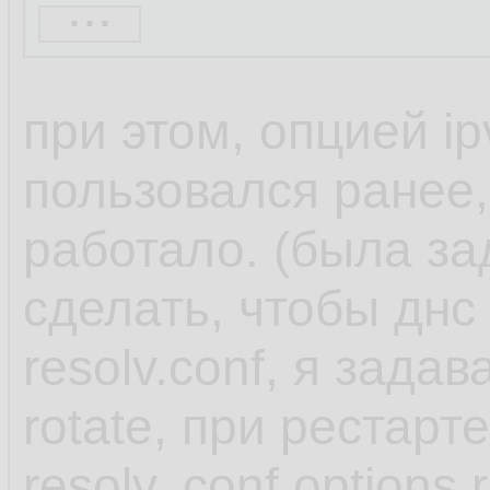
...
When you use one o
при этом, опцией ip
NetworkManager set
пользовался ранее,
dnsmasq or 127.0.
работало. (была за
in the /etc/resolv.con
сделать, чтобы днс
resolv.conf, я задав
Both the dnsmasq 
rotate, при рестарт
services forward qu
resolv,.conf options 