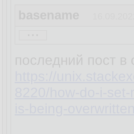
basename
16.09.202
...
кстати, а ты увер
распространяется 
последний пост в
https://unix.stack
8220/how-do-i-set-
is-being-overwritte