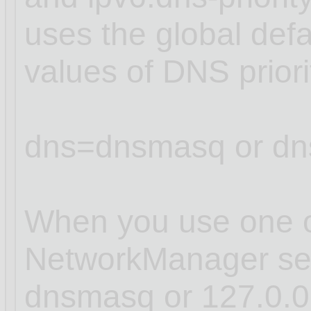
uses the global defa
values of DNS prior
dns=dnsmasq or dn
When you use one of
NetworkManager sets
dnsmasq or 127.0.0