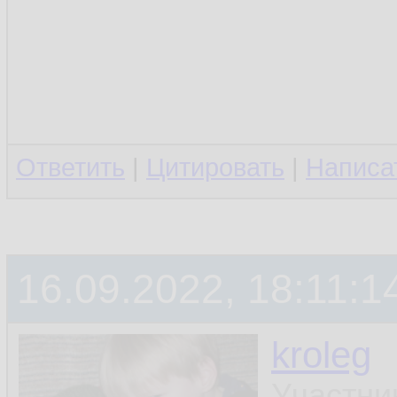
Ответить
|
Цитировать
|
Написа
16.09.2022, 18:11:1
kroleg
Участни