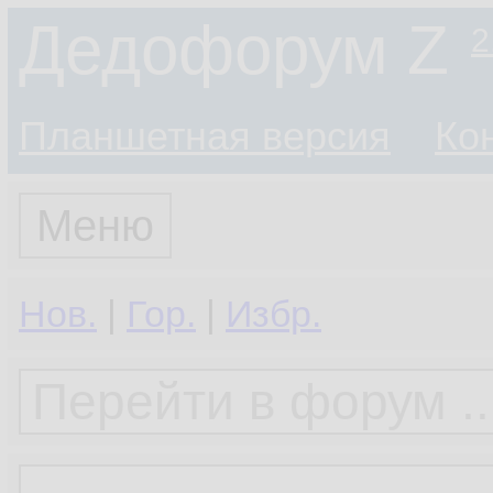
Дедофорум Z
2
Планшетная версия
Ко
Меню
Нов.
|
Гор.
|
Избр.