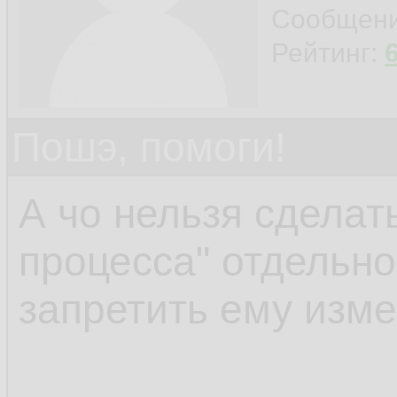
connection with the 
Сообщен
Рейтинг:
Пошэ, помоги!
А чо нельзя сделать
процесса" отдельно
запретить ему изм