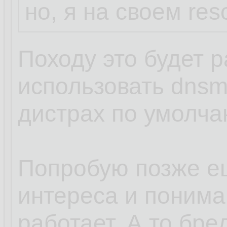
но, я на своем res
Походу это будет р
использовать dnsm
дистрах по умолча
Попробую позже е
интереса и пониман
работает. А то бред