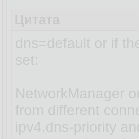
Цитата
dns=default or if t
set:
NetworkManager or
from different conn
ipv4.dns-priority an