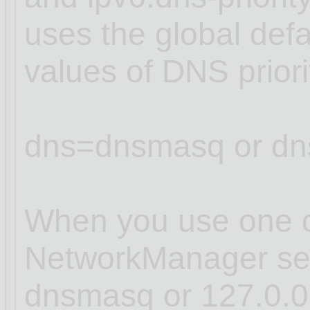
uses the global defa
values of DNS prior
dns=dnsmasq or dn
When you use one of
NetworkManager sets
dnsmasq or 127.0.0