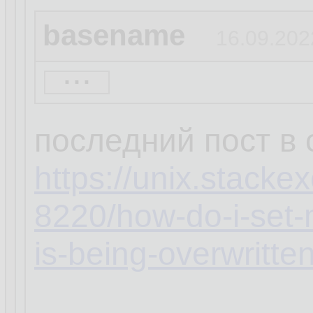
basename
16.09.202
...
кстати, а ты увер
распространяется 
последний пост в
https://unix.stack
8220/how-do-i-set-
is-being-overwritte