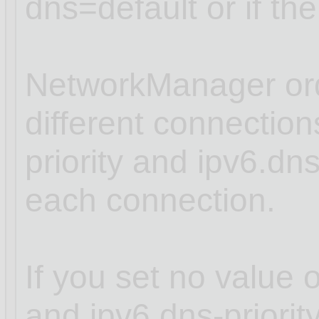
dns=default or if th
NetworkManager ord
different connectio
priority and ipv6.dns
each connection.
If you set no value o
and ipv6.dns-priori