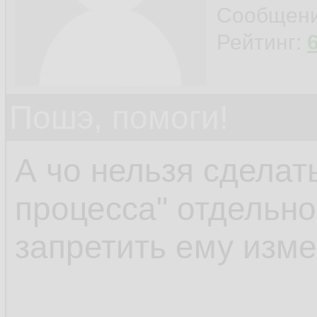
connection with the 
Сообщен
Рейтинг:
Пошэ, помоги!
А чо нельзя сделать
процесса" отдельно
запретить ему изм