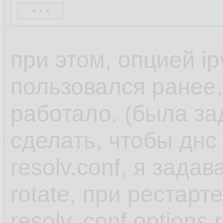
...
When you use one o
при этом, опцией ip
NetworkManager set
пользовался ранее,
dnsmasq or 127.0.
работало. (была за
in the /etc/resolv.con
сделать, чтобы днс
resolv.conf, я задав
Both the dnsmasq 
rotate, при рестарт
services forward qu
resolv,.conf options 