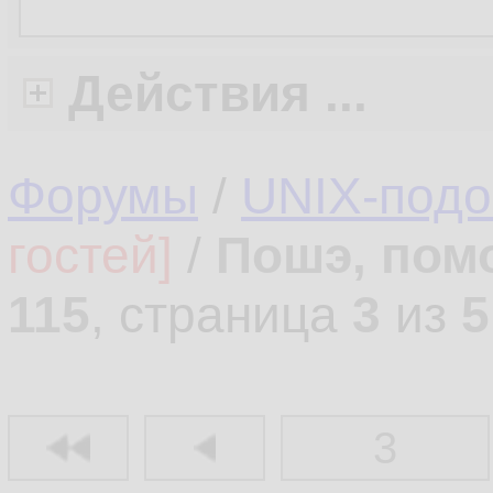
Действия ...
Форумы
/
UNIX-под
гостей]
/
Пошэ, пом
115
, страница
3
из
5
3