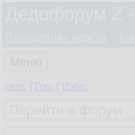
Дедофорум Z
2
Планшетная версия
Ко
Меню
Нов.
|
Гор.
|
Избр.