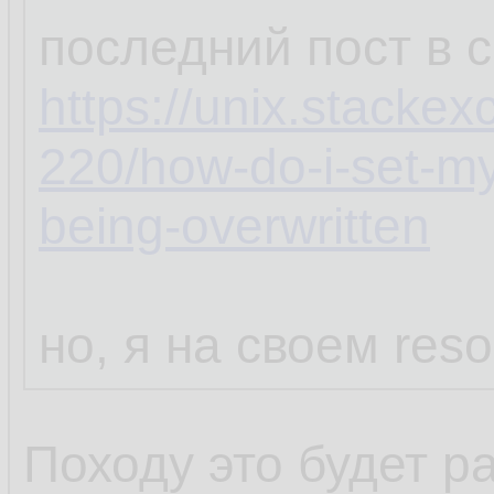
последний пост в 
https://unix.stacke
220/how-do-i-set-my
being-overwritten
но, я на своем reso
Походу это будет р