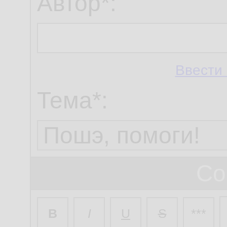
Автор*:
Ввести 
Тема*:
Со
B
I
U
S
***