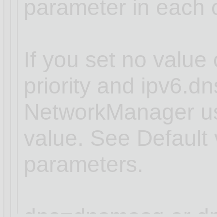
parameter in each 
If you set no value 
priority and ipv6.dns
NetworkManager use
value. See Default 
parameters.
dns=dnsmasq or dn