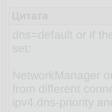
Цитата
dns=default or if t
set:
NetworkManager or
from different conn
ipv4.dns-priority an