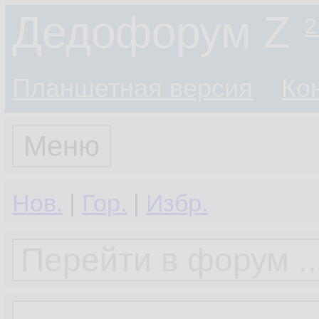
Дедофорум Z
2
Планшетная версия
Ко
Меню
Нов.
|
Гор.
|
Избр.