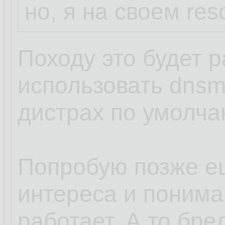
но, я на своем res
Походу это будет р
использовать dnsm
дистрах по умолча
Попробую позже е
интереса и пониман
работает. А то бред