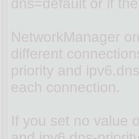
dns=default or if th
NetworkManager ord
different connectio
priority and ipv6.dns
each connection.
If you set no value o
and ipv6.dns-priori