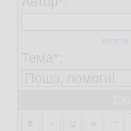
Автор*:
Ввести 
Тема*:
Со
B
I
U
S
***