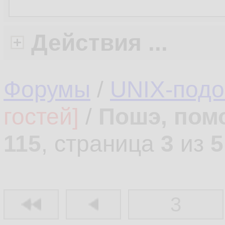
Действия ...
Форумы
/
UNIX-под
гостей]
/
Пошэ, пом
115
, страница
3
из
5
3