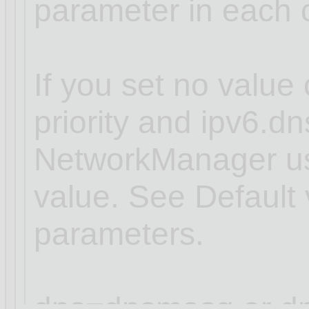
parameter in each 
If you set no value 
priority and ipv6.dns
NetworkManager use
value. See Default 
parameters.
dns=dnsmasq or dn