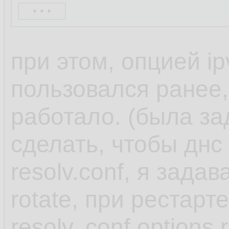
...
When you use one o
при этом, опцией ip
NetworkManager set
пользовался ранее,
dnsmasq or 127.0.
работало. (была за
in the /etc/resolv.con
сделать, чтобы днс
resolv.conf, я задав
Both the dnsmasq 
rotate, при рестарт
services forward qu
resolv,.conf options 