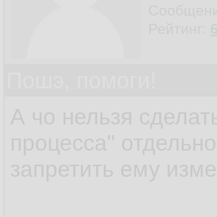
connection with the 
Сообщен
Рейтинг:
Пошэ, помоги!
А чо нельзя сделать
процесса" отдельно
запретить ему изм