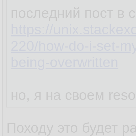
последний пост в 
https://unix.stacke
220/how-do-i-set-my
being-overwritten
но, я на своем reso
Походу это будет р