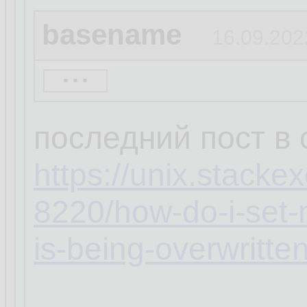
basename
16.09.202
...
кстати, а ты увер
распространяется 
последний пост в
https://unix.stack
8220/how-do-i-set-
is-being-overwritte