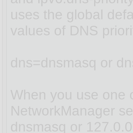
uses the global defa
values of DNS prior
dns=dnsmasq or dn
When you use one of
NetworkManager sets
dnsmasq or 127.0.0