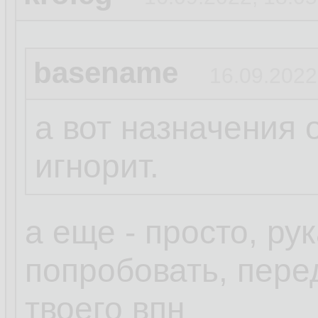
basename
16.09.2022
а вот назначения 
игнорит.
а еще - просто, ру
попробовать, пере
твоего впн