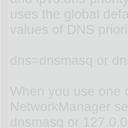
uses the global defa
values of DNS prior
dns=dnsmasq or dn
When you use one of
NetworkManager sets
dnsmasq or 127.0.0