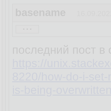
basename
16.09.202
...
кстати, а ты увер
распространяется 
последний пост в
https://unix.stack
8220/how-do-i-set-
is-being-overwritte