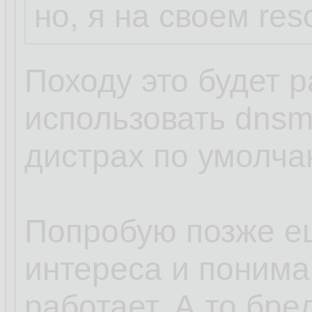
но, я на своем res
Походу это будет р
использовать dnsm
дистрах по умолча
Попробую позже е
интереса и пониман
работает. А то бред