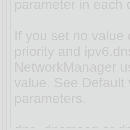
parameter in each 
If you set no value 
priority and ipv6.dns
NetworkManager use
value. See Default 
parameters.
dns=dnsmasq or dn