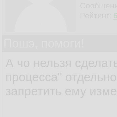
connection with the 
Сообщен
Рейтинг:
Пошэ, помоги!
А чо нельзя сделать
процесса" отдельно
запретить ему изм