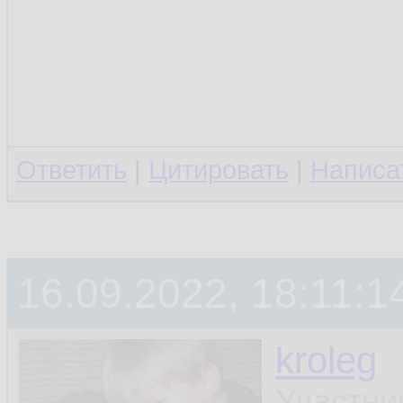
Ответить
|
Цитировать
|
Написа
16.09.2022, 18:11:1
kroleg
Участни