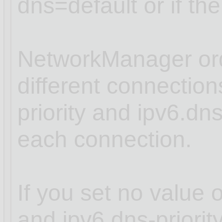
dns=default or if th
NetworkManager ord
different connectio
priority and ipv6.dns
each connection.
If you set no value o
and ipv6.dns-priori