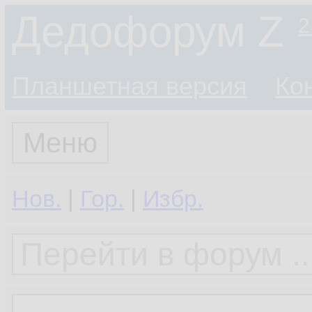
Дедофорум Z
2
Планшетная версия
Ко
Меню
Нов.
|
Гор.
|
Избр.