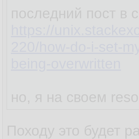
последний пост в 
https://unix.stacke
220/how-do-i-set-my
being-overwritten
но, я на своем reso
Походу это будет р