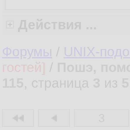
Действия ...
Форумы
/
UNIX-под
гостей]
/
Пошэ, пом
115
, страница
3
из
5
3