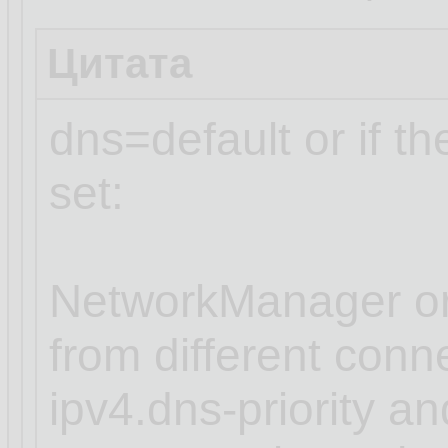
Цитата
dns=default or if t
set:
NetworkManager or
from different conn
ipv4.dns-priority an