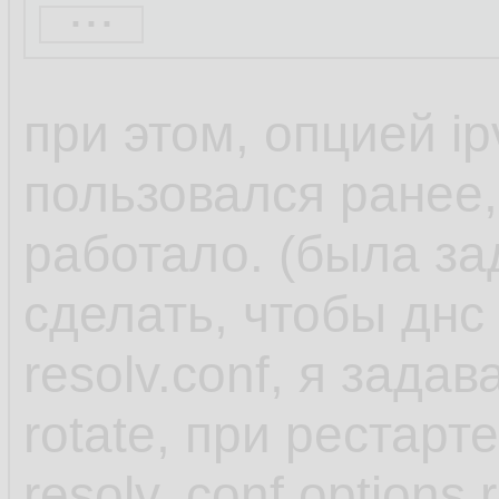
...
When you use one o
при этом, опцией ip
NetworkManager set
пользовался ранее,
dnsmasq or 127.0.
работало. (была за
in the /etc/resolv.con
сделать, чтобы днс
resolv.conf, я задав
Both the dnsmasq 
rotate, при рестарт
services forward qu
resolv,.conf options 