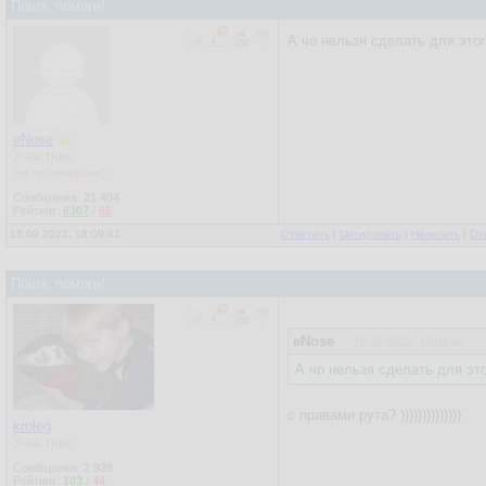
Пошэ, помоги!
А чо нельзя сделать для это
eNose
Участник
[не активирован]
Сообщения:
21 404
Рейтинг:
6307
/
65
16.09.2022, 18:09:42
Ответить
|
Цитировать
|
Написать
|
От
Пошэ, помоги!
eNose
16.09.2022, 18:09:42
А чо нельзя сделать для эт
с правами рута? ))))))))))))))
kroleg
Участник
Сообщения:
2 928
Рейтинг:
103
/
44