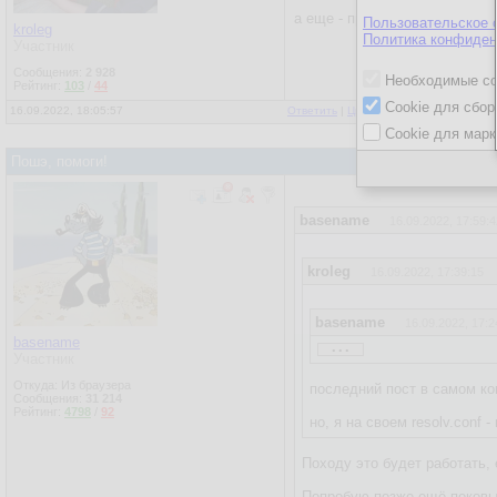
а еще - просто, руками в кон
Пользовательское 
kroleg
Политика конфиден
Участник
Сообщения:
2 928
Необходимые co
Рейтинг:
103
/
44
Cookie для сбор
16.09.2022, 18:05:57
Ответить
|
Цитировать
|
Написать
|
От
Cookie для марк
Пошэ, помоги!
basename
16.09.2022, 17:59:4
kroleg
16.09.2022, 17:39:15
basename
16.09.2022, 17:2
...
basename
кстати, а ты уверен, что э
Участник
Откуда: Из браузера
последний пост в самом к
Сообщения:
31 214
Рейтинг:
4798
/
92
но, я на своем resolv.conf 
Походу это будет работать,
Попробую позже ещё поковыря