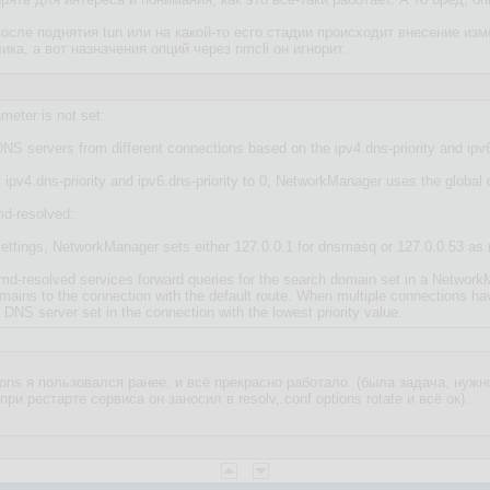
после поднятия tun или на какой-то есго стадии происходит внесение из
ка, а вот назначения опций через nmcli он игнорит.
ameter is not set:
S servers from different connections based on the ipv4.dns-priority and ipv6
t ipv4.dns-priority and ipv6.dns-priority to 0, NetworkManager uses the global
d-resolved:
ttings, NetworkManager sets either 127.0.0.1 for dnsmasq or 127.0.0.53 as na
-resolved services forward queries for the search domain set in a NetworkM
omains to the connection with the default route. When multiple connections
e DNS server set in the connection with the lowest priority value.
tions я пользовался ранее, и всё прекрасно работало. (была задача, нужн
 при рестарте сервиса он заносил в resolv,.conf options rotate и всё ок).