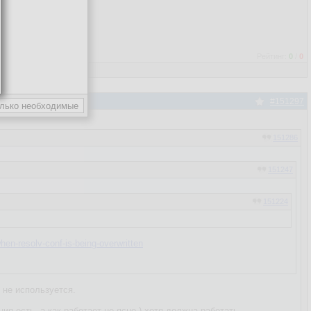
Рейтинг:
0
/
0
#151297
151286
151247
151224
en-resolv-conf-is-being-overwritten
 не используется.
ия есть, а как работает не ясно ) хотя должна работать.