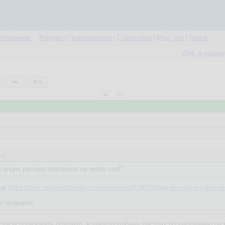
Избранное
Форумы
|
Пользователи
|
Статистика
|
Мод. лог
|
Поиск
Доб. в избра
все
:49
а опция распространяется на resolv.conf?
нце
https://unix.stackexchange.com/questions/128220/how-do-i-set-my-dns-whe
не проверял
если использовать dnsmasq, в шапкоподобных дистрах по умолчанию он 