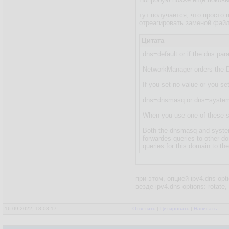
тут получается, что просто 
отреагировать заменой файли
Цитата
dns=default or if the dns par
NetworkManager orders the DN
If you set no value or you se
dns=dnsmasq or dns=system
When you use one of these se
Both the dnsmasq and systemd
forwardes queries to other d
queries for this domain to th
при этом, опцией ipv4.dns-op
везде ipv4.dns-options: rotate,
16.09.2022, 18:08:17
Ответить
|
Цитировать
|
Написать