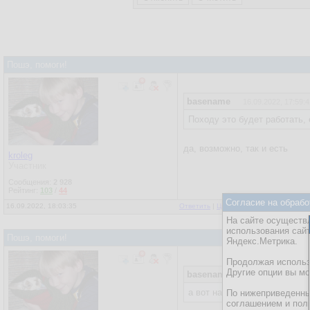
Пошэ, помоги!
basename
16.09.2022, 17:59:4
Походу это будет работать,
да, возможно, так и есть
kroleg
Участник
Сообщения:
2 928
Рейтинг:
103
/
44
Согласие на обрабо
16.09.2022, 18:03:35
Ответить
|
Цитировать
|
Написать
На сайте осуществл
использования сай
Пошэ, помоги!
Яндекс.Метрика.
Продолжая использо
Другие опции вы м
basename
16.09.2022, 17:59:4
а вот назначения опций через
По нижеприведенны
соглашением и пол