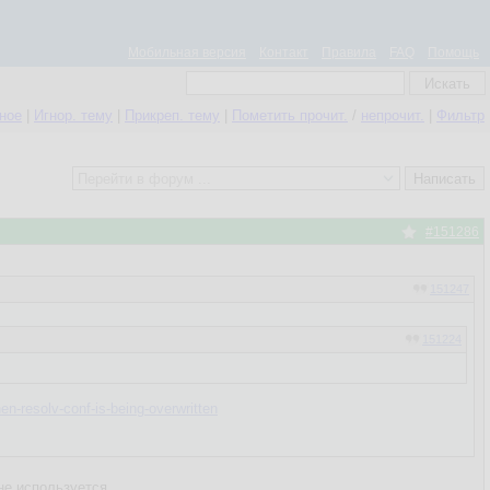
Мобильная версия
Контакт
Правила
FAQ
Помощь
нное
|
Игнор. тему
|
Прикреп. тему
|
Пометить прочит.
/
непрочит.
|
Фильтр
#151286
151247
151224
n-resolv-conf-is-being-overwritten
не используется.