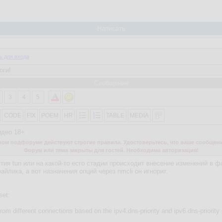
Написать
ь для входа
Сообщение
3
4
5
CODE
FIX
POEM
HR
TABLE
MEDIA
идео 18+
м подфоруме действуют строгие правила. Удостоверьтесь, что ваше сообщени
Форум или тема закрыты для гостей. Необходима авторизация!