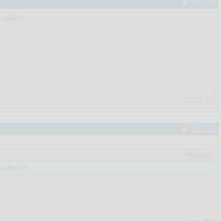
#151300
ь файл?
Рейтинг:
0
/
0
#151302
151300
ять файл?
Рейтинг:
0
/
0