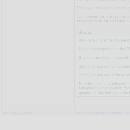
Попробую позже ещё поковырят
тут получается, что просто п
отреагировать заменой файлик
Цитата
dns=default or if the dns param
NetworkManager orders the DNS
If you set no value or you set
dns=dnsmasq or dns=systemd
When you use one of these set
Both the dnsmasq and systemd-
forwardes queries to other do
queries for this domain to the 
16.09.2022, 17:59:42
Ответить
|
Цитировать
|
Написать
|
От