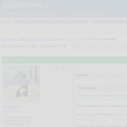
Дедофорум Z
powered by
simpleCommunicator
- 2.0.61 © 2026 Programmizd 02
Гость
Войти
|
Регистрация
|
Профиль
|
Очистить
Новые сообщения
|
Форумы
/
UNIX-подобные OC
[закрыт для гостей]
/
Пошэ, помоги!
25
сообщений из
115
, страница
3
из
5
3
Пошэ, помоги!
kroleg
16.09.2022, 17:39:15
basename
16.09.2022, 17:24
кстати, а ты уверен, что эт
последний пост в самом ко
basename
Участник
но, я на своем resolv.conf - 
Откуда: Из браузера
Сообщения:
31 214
Рейтинг:
4798
/
92
Походу это будет работать, 