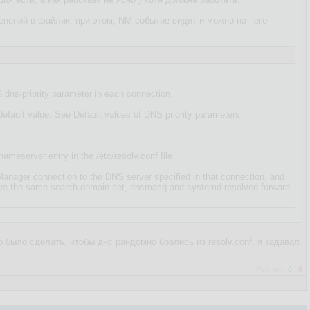
менений в файлик, при этом, NM событие видит и можно на него
.dns-priority parameter in each connection.
 default value. See Default values of DNS priority parameters.
meserver entry in the /etc/resolv.conf file.
anager connection to the DNS server specified in that connection, and
 have the same search domain set, dnsmasq and systemd-resolved forward
о было сделать, чтобы днс рандомно брались из resolv.conf, я задавал
Рейтинг:
0
/
0