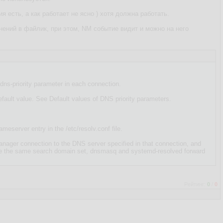
я есть, а как работает не ясно ) хотя должна работать.
енений в файлик, при этом, NM событие видит и можно на него
dns-priority parameter in each connection.
default value. See Default values of DNS priority parameters.
server entry in the /etc/resolv.conf file.
nager connection to the DNS server specified in that connection, and
have the same search domain set, dnsmasq and systemd-resolved forward
Рейтинг:
0
/
0