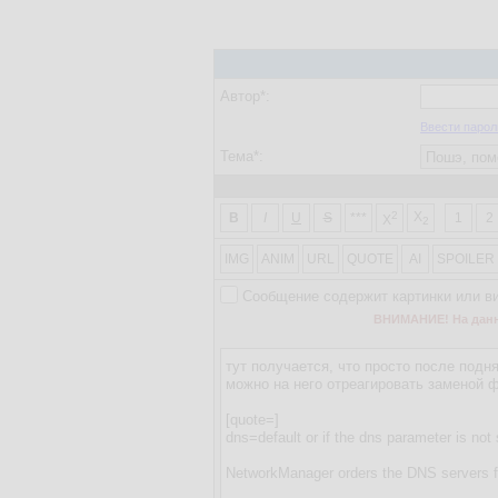
Автор*:
Ввести парол
Тема*:
2
X
B
I
U
S
***
1
2
X
2
IMG
ANIM
URL
QUOTE
AI
SPOILER
Сообщение содержит картинки или в
ВНИМАНИЕ! На данно