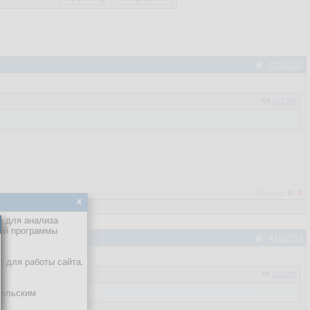
#151292
151286
Рейтинг:
0
/
0
x
е для анализа
кой программы
#151293
х для работы сайта.
151286
тельским