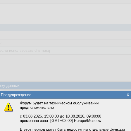
2
 если использовать dnsmasq
тку данных
яется обработка файлов cookie, необходимых для работы сайта, а такж
x
Предупреждение
та и улучшения предоставляемых сервисов с использованием метричес
Форум будет на техническом обслуживании
предположительно
вать сайт, вы даёте согласие на обработку файлов cookie, необходимы
ожете выбрать по своему усмотрению.
с 03.08.2026, 15:00:00 до 10.08.2026, 09:00:00
2
временная зона: [GMT+03:00] Europe/Moscow
 nmcli он игнорит.
м ссылкам мы можете ознакомиться с действующим на сайте пользова
итикой конфиденциальности.
В этот период могут быть недоступны отдельные функции