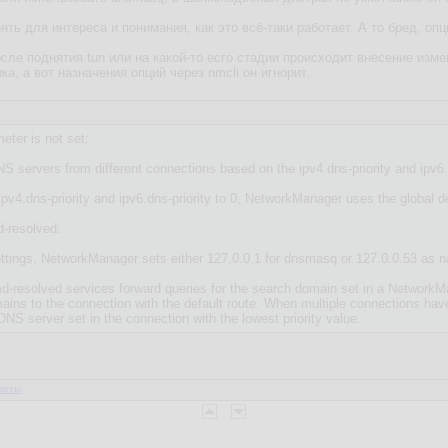
ь для интереса и понимания, как это всё-таки работает. А то бред, опци
осле поднятия tun или на какой-то есго стадии происходит внесение изм
а, а вот назначения опций через nmcli он игнорит.
eter is not set:
 servers from different connections based on the ipv4.dns-priority and ipv6.
 ipv4.dns-priority and ipv6.dns-priority to 0, NetworkManager uses the global 
-resolved:
tings, NetworkManager sets either 127.0.0.1 for dnsmasq or 127.0.0.53 as name
resolved services forward queries for the search domain set in a NetworkMa
mains to the connection with the default route. When multiple connections 
DNS server set in the connection with the lowest priority value.
веты