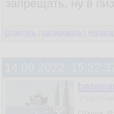
запрещать, ну в пи
Ответить
|
Цитировать
|
Написа
14.09.2022, 15:22:3
basen
Участни
Откуда: И