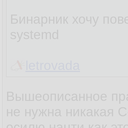
Бинарник хочу пове
systemd
letrovada
Вышеописанное пра
не нужна никакая C
осилю нацти как эт