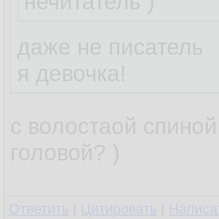
нечитатель )
Пожелание:
нужна программк
даже не писатель
отслеживала изм
я девочка!
/etc/resolv.conf 
и грохала их, л
с волостаой спиной
старый файл.
головой? )
Можешь накидат
Ответить
|
Цитировать
|
Написа