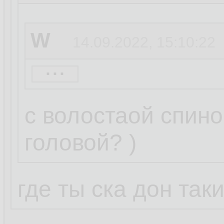
W
14.09.2022, 15:10:22
...
basename
14.09.20
с волостаой спино
головой? )
W
14.09.2022, 15:05:3
где ты ска дон так
...