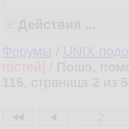
Действия ...
Форумы
/
UNIX-под
гостей]
/
Пошэ, пом
115
, страница
2
из
5
2