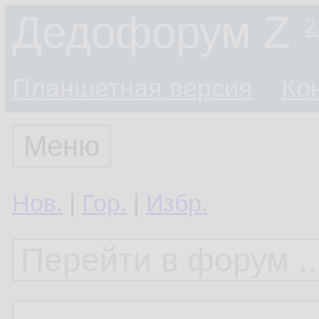
Дедофорум Z
2
Планшетная версия
Ко
Меню
Нов.
|
Гор.
|
Избр.