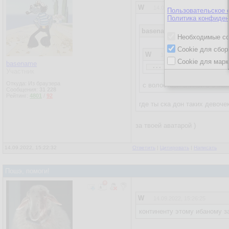
W
14.09.2022, 15:14:17
Пользовательское 
Политика конфиден
basename
14.09.2022, 15:11
Необходимые co
Cookie для сбор
W
14.09.2022, 15:10:22
Cookie для марк
...
basename
Участник
basename
14.09.2022, 15
Откуда: Из браузера
с волостаой спиной в очках
Сообщения:
31 228
Рейтинг:
4801
/
92
W
14.09.2022, 15:05:33
где ты ска дон таких девоче
...
за твоей аватарой )
нечитатель )
14.09.2022, 15:22:32
Ответить
|
Цитировать
|
Написать
даже не писатель
я девочка!
Пошэ, помоги!
W
14.09.2022, 15:26:25
континенту этому ибаному з