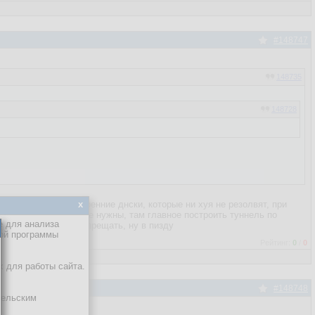
#148747
148735
148728
 он прописывает внутренние днски, которые ни хуя не резолвят, при
x
лючения они на хуй не нужны, там главное построить туннель по
е для анализа
ый раз разрешать, запрещать, ну в пизду
кой программы
Рейтинг:
0
/
0
х для работы сайта.
#148748
тельским