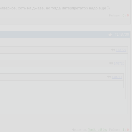
верное, хоть на джаве, но тогда интерпретатор надо ещё ))
Рейтинг:
0
/
0
#148730
148727
148726
148717
148553
го процесса и грохала их, либо возвращала обратно старый файл.
Нравится:
Горбатый ёж
Рейтинг:
1
/
0