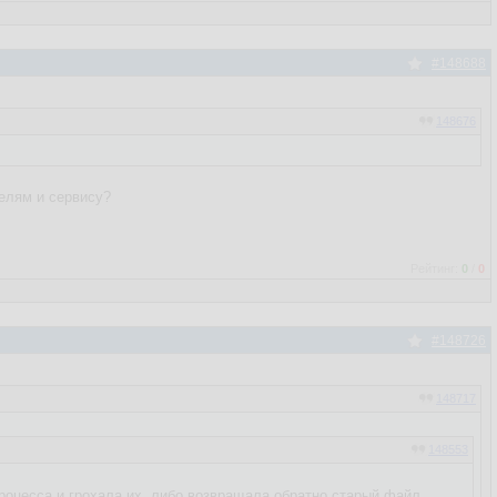
#148688
148676
телям и сервису?
Рейтинг:
0
/
0
#148726
148717
148553
процесса и грохала их, либо возвращала обратно старый файл.