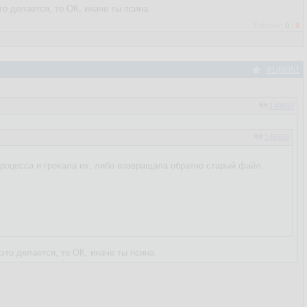
о делается, то ОК, иначе ты псина.
Рейтинг:
0
/
0
#149051
149050
148553
 процесса и грохала их, либо возвращала обратно старый файл.
то делается, то ОК, иначе ты псина.