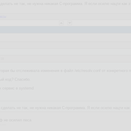
елать не так, не нужна никакая C-программа. Я если осилю нацти как эт
веты
7
:38
торая бы отслеживала изменения в файл /etc/resolv.conf от конкретного
ый код? Спасибо.
к сервис в systemd
делать не так, не нужна никакая C-программа. Я если осилю нацти как э
ф не осилил песа