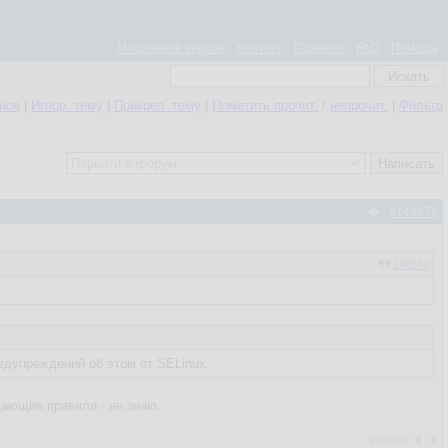
Мобильная версия
Контакт
Правила
FAQ
Помощь
нное
|
Игнор. тему
|
Прикреп. тему
|
Пометить прочит.
/
непрочит.
|
Фильтр
#148676
148672
редупреждений об этом от SELinux.
щающие правила - не знаю.
Рейтинг:
0
/
0