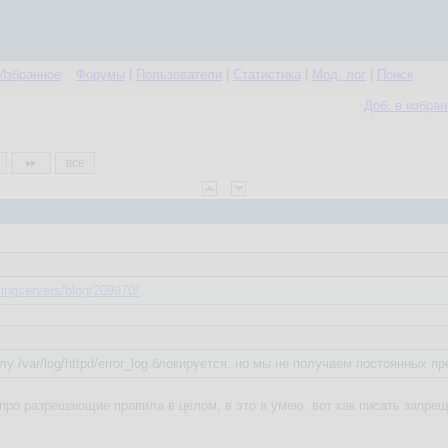
Избранное
Форумы
|
Пользователи
|
Статистика
|
Мод. лог
|
Поиск
Доб. в избра
все
ingservers/blog/209970/
у /var/log/httpd/error_log блокируется, но мы не получаем постоянных п
я про разрешающие правила в целом, в это я умею. вот как писать запре