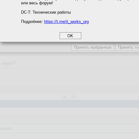
или весь форум!
соглашение
циальности
DC-T: Технические работы
:55
Подробнее:
https://t.me/it_works_org
okie
а статистики
етинга и рекламы
:09:19
 и лысоватой головой? )
к видел?
апрети