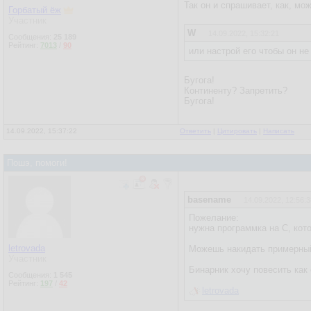
Так он и спрашивает, как, мо
Горбатый ёж
Участник
W
14.09.2022, 15:32:21
Сообщения:
25 189
Рейтинг:
7013
/
90
или настрой его чтобы он не
Бугога!
Континенту? Запретить?
Бугога!
14.09.2022, 15:37:22
Ответить
|
Цитировать
|
Написать
Пошэ, помоги!
basename
14.09.2022, 12:56:3
Пожелание:
нужна программка на С, кото
letrovada
Можешь накидать примерный
Участник
Бинарник хочу повесить как
Сообщения:
1 545
Рейтинг:
197
/
42
letrovada