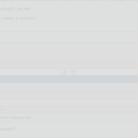
й код? Спасибо.
к сервис в systemd
:45
таке и некрасиво
красиво?