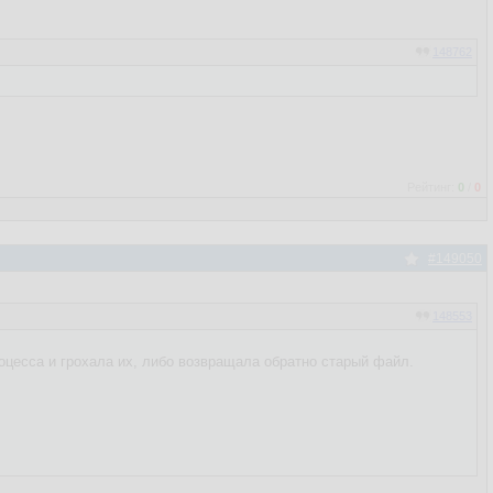
148762
Рейтинг:
0
/
0
#149050
148553
роцесса и грохала их, либо возвращала обратно старый файл.