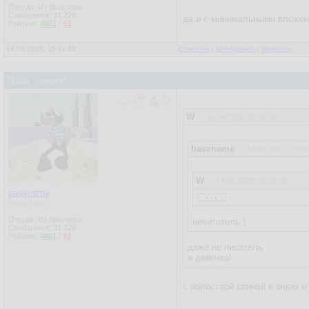
Откуда: Из браузера
Сообщения:
31 228
да и с минимальными вложени
Рейтинг:
4801
/
92
14.09.2022, 15:11:23
Ответить
|
Цитировать
|
Написать
Пошэ, помоги!
W
14.09.2022, 15:10:22
basename
14.09.2022, 15:09
W
14.09.2022, 15:05:33
...
basename
Участник
basename
14.09.2022, 12
Откуда: Из браузера
нечитатель )
Сообщения:
31 228
Пожелание:
Рейтинг:
4801
/
92
нужна программка на С, 
даже не писатель
я девочка!
Можешь накидать пример
Бинарник хочу повесить 
с волостаой спиной в очках и
letrovada