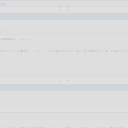
веты
5
 правила - не знаю.
 на запись в файл всем, а потом разрешить только конкретным пользова
:38
орая бы отслеживала изменения в файл /etc/resolv.conf от конкретного 