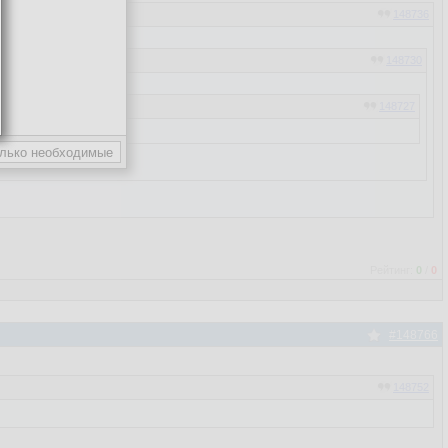
148736
148730
148727
148726
148717
Рейтинг:
0
/
0
#148766
148752