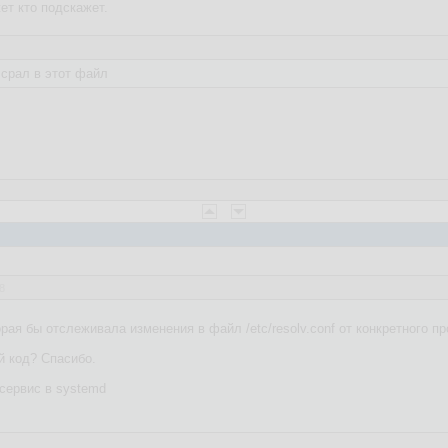
жет кто подскажет.
 срал в этот файл
8
рая бы отслеживала изменения в файл /etc/resolv.conf от конкретного п
 код? Спасибо.
 сервис в systemd