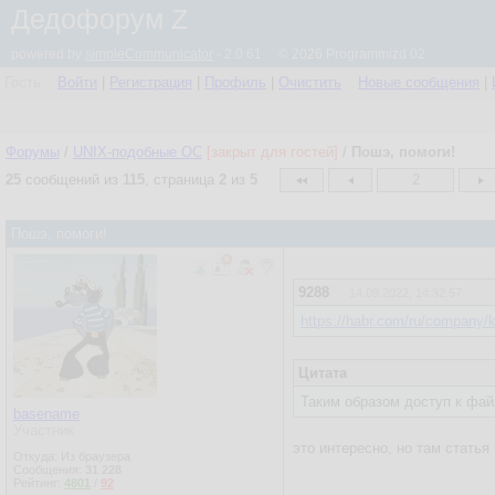
Дедофорум Z
powered by
simpleCommunicator
- 2.0.61 © 2026 Programmizd 02
Гость
Войти
|
Регистрация
|
Профиль
|
Очистить
Новые сообщения
|
Форумы
/
UNIX-подобные OC
[закрыт для гостей]
/
Пошэ, помоги!
25
сообщений из
115
, страница
2
из
5
2
Пошэ, помоги!
9288
14.09.2022, 14:32:57
https://habr.com/ru/company/k
Цитата
Таким образом доступ к файл
basename
Участник
это интересно, но там стать
Откуда: Из браузера
Сообщения:
31 228
Рейтинг:
4801
/
92