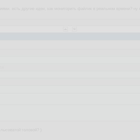
ями. есть другие идеи, как мониторить файлик в реальном врмени? ну на
:19
:56:38
которая бы отслеживала изменения в файл /etc/resolv.conf от конкретно
ный код? Спасибо.
как сервис в systemd
 лысоватой головой? )