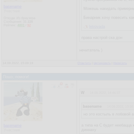
basename
Можешь накидать примерны
Участник
Бинарник хочу повесить ка
Откуда: Из браузера
Сообщения:
31 228
Рейтинг:
4801
/
92
letrovada
права настрой ска дон
нечитатель )
14.09.2022, 15:09:19
Ответить
|
Цитировать
|
Написать
Пошэ, помоги!
W
14.09.2022, 14:46:37
basename
14.09.2022, 13:38
но это костыль в лобовой а
а типа на С будет неебацца 
basename
диннаху
Участник