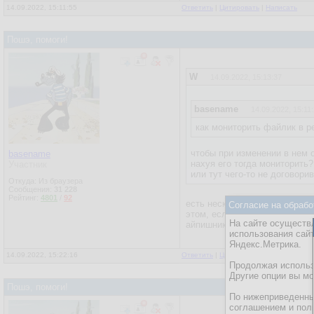
14.09.2022, 15:11:55
Ответить
|
Цитировать
|
Написать
права настрой ска дон
Пошэ, помоги!
W
14.09.2022, 15:13:37
basename
14.09.2022, 15:11
как мониторить файлик в 
чтобы при изменении в нем 
basename
нахуя его тогда мониторить?
Участник
или тут чего-то не договори
Откуда: Из браузера
Сообщения:
31 228
Рейтинг:
4801
/
92
есть несколько впн, все они 
Согласие на обрабо
этом, если их удалить, он мо
На сайте осуществл
айпишнику. Запретить на запи
использования сай
Яндекс.Метрика.
14.09.2022, 15:22:16
Ответить
|
Цитировать
|
Написать
Продолжая использо
Другие опции вы м
Пошэ, помоги!
По нижеприведенны
соглашением и пол