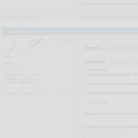
Вышеописанное правильнее сд
14.09.2022, 19:36:27
Ответить
|
Цитировать
|
Написать
|
От
Пошэ, помоги!
letrovada
14.09.2022, 19:36:2
basename
14.09.2022, 12:56
Буся
✓
Участник
Пожелание:
нужна программка на С, ко
Откуда: мягкость кисы
Сообщения:
26 172
Рейтинг:
4886
/
103
Можешь накидать примерн
Бинарник хочу повесить ка
искажаю ситуацию
letrovada
Вышеописанное правильнее с
ты простую отрезалку файло
деревья умирают стоя