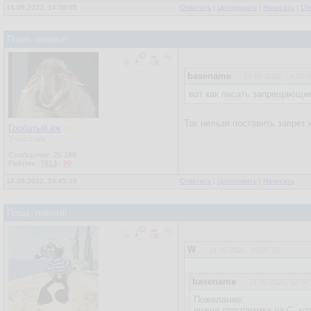
14.09.2022, 14:38:05
Ответить
|
Цитировать
|
Написать
|
От
Пошэ, помоги!
basename
14.09.2022, 14:38:0
вот как писать запрещающие
Так нельзя поставить запрет
Горбатый ёж
Участник
Сообщения:
25 189
Рейтинг:
7013
/
90
14.09.2022, 14:45:16
Ответить
|
Цитировать
|
Написать
Пошэ, помоги!
W
14.09.2022, 15:05:33
basename
14.09.2022, 12:56
Пожелание:
нужна программка на С, кот