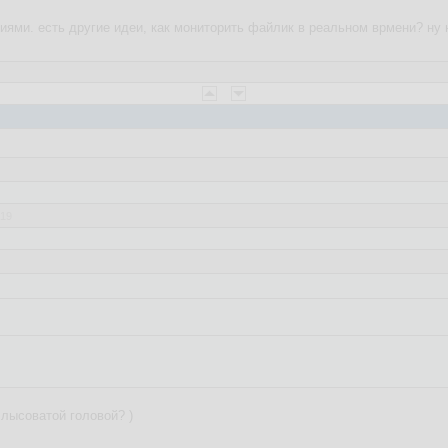
ями. есть другие идеи, как мониторить файлик в реальном врмени? ну на
:19
:56:38
которая бы отслеживала изменения в файл /etc/resolv.conf от конкретно
ный код? Спасибо.
как сервис в systemd
 лысоватой головой? )