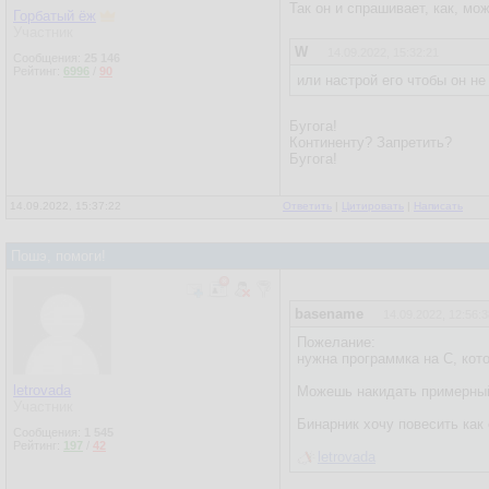
Так он и спрашивает, как, мо
Горбатый ёж
Участник
W
14.09.2022, 15:32:21
Сообщения:
25 146
Рейтинг:
6996
/
90
или настрой его чтобы он не
Бугога!
Континенту? Запретить?
Бугога!
14.09.2022, 15:37:22
Ответить
|
Цитировать
|
Написать
Пошэ, помоги!
basename
14.09.2022, 12:56:3
Пожелание:
нужна программка на С, кото
letrovada
Можешь накидать примерный
Участник
Бинарник хочу повесить как
Сообщения:
1 545
Рейтинг:
197
/
42
letrovada