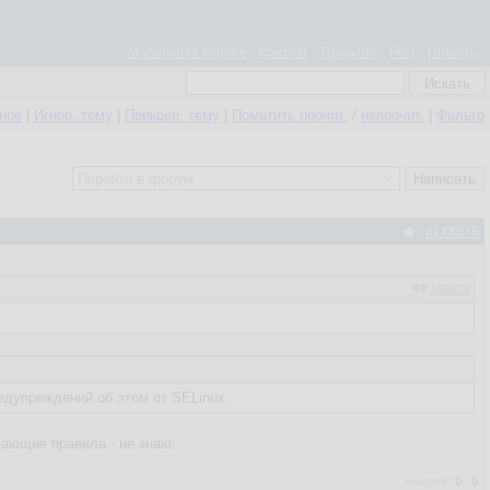
Мобильная версия
Контакт
Правила
FAQ
Помощь
нное
|
Игнор. тему
|
Прикреп. тему
|
Пометить прочит.
/
непрочит.
|
Фильтр
#148676
148672
редупреждений об этом от SELinux.
щающие правила - не знаю.
Рейтинг:
0
/
0