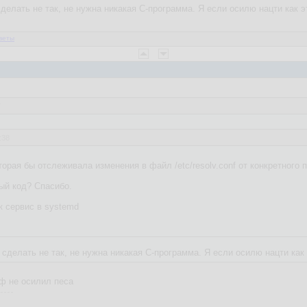
елать не так, не нужна никакая C-программа. Я если осилю нацти как эт
веты
7
:38
торая бы отслеживала изменения в файл /etc/resolv.conf от конкретного
ый код? Спасибо.
к сервис в systemd
делать не так, не нужна никакая C-программа. Я если осилю нацти как э
ф не осилил песа