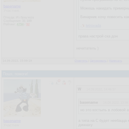
basename
Можешь накидать примерны
Участник
Бинарник хочу повесить ка
Откуда: Из браузера
Сообщения:
31 189
Рейтинг:
4794
/
92
letrovada
права настрой ска дон
нечитатель )
14.09.2022, 15:09:19
Ответить
|
Цитировать
|
Написать
Пошэ, помоги!
W
14.09.2022, 14:46:37
basename
14.09.2022, 13:38
но это костыль в лобовой а
а типа на С будет неебацца 
basename
диннаху
Участник