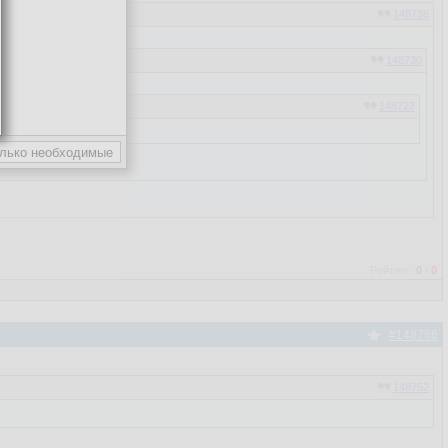
148736
148730
148727
148726
148717
Рейтинг:
0
/
0
#148766
148752