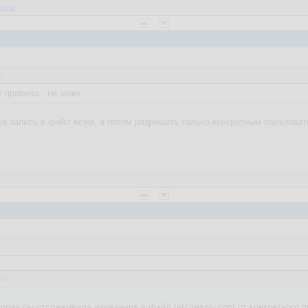
веты
5
 правила - не знаю.
 на запись в файл всем, а потом разрешить только конкретным пользова
:38
орая бы отслеживала изменения в файл /etc/resolv.conf от конкретного 