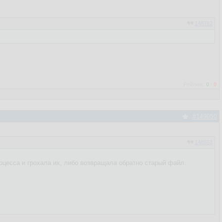
148762
Рейтинг:
0
/
0
#149050
148553
роцесса и грохала их, либо возвращала обратно старый файл.