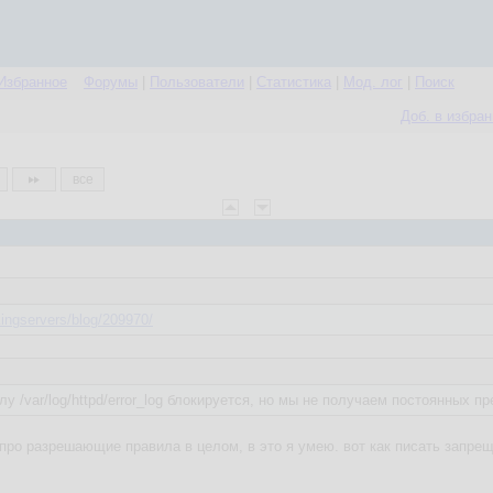
Избранное
Форумы
|
Пользователи
|
Статистика
|
Мод. лог
|
Поиск
Доб. в избра
все
ingservers/blog/209970/
у /var/log/httpd/error_log блокируется, но мы не получаем постоянных п
я про разрешающие правила в целом, в это я умею. вот как писать запре