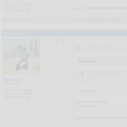
Откуда: Из браузера
Сообщения:
31 189
да и с минимальными вложени
Рейтинг:
4794
/
92
14.09.2022, 15:11:23
Ответить
|
Цитировать
|
Написать
Пошэ, помоги!
W
14.09.2022, 15:10:22
basename
14.09.2022, 15:09
W
14.09.2022, 15:05:33
...
basename
Участник
basename
14.09.2022, 12
Откуда: Из браузера
нечитатель )
Сообщения:
31 189
Пожелание:
Рейтинг:
4794
/
92
нужна программка на С, 
даже не писатель
я девочка!
Можешь накидать пример
Бинарник хочу повесить 
с волостаой спиной в очках и
letrovada