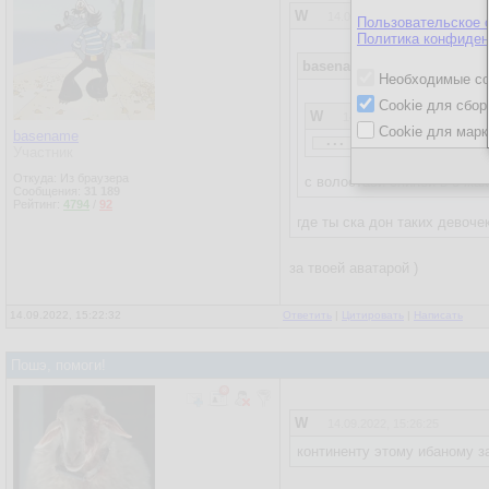
W
14.09.2022, 15:14:17
Пользовательское 
Политика конфиден
basename
14.09.2022, 15:11
Необходимые co
Cookie для сбор
W
14.09.2022, 15:10:22
Cookie для марк
...
basename
Участник
basename
14.09.2022, 15
Откуда: Из браузера
с волостаой спиной в очках
Сообщения:
31 189
Рейтинг:
4794
/
92
W
14.09.2022, 15:05:33
где ты ска дон таких девоче
...
за твоей аватарой )
нечитатель )
14.09.2022, 15:22:32
Ответить
|
Цитировать
|
Написать
даже не писатель
я девочка!
Пошэ, помоги!
W
14.09.2022, 15:26:25
континенту этому ибаному з