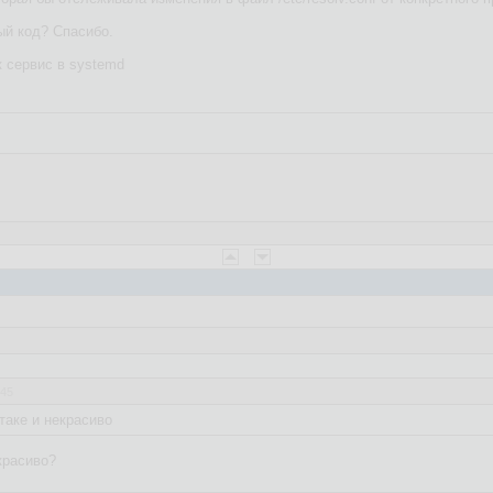
й код? Спасибо.
к сервис в systemd
:45
таке и некрасиво
красиво?