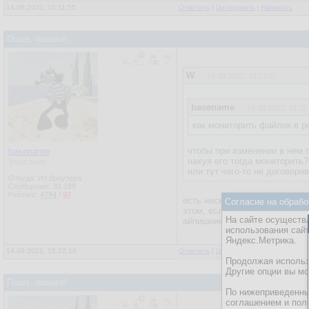
14.09.2022, 15:11:55
Ответить
|
Цитировать
|
Написать
права настрой ска дон
Пошэ, помоги!
W
14.09.2022, 15:13:37
basename
14.09.2022, 15:11
как мониторить файлик в 
чтобы при изменении в нем 
basename
нахуя его тогда мониторить?
Участник
или тут чего-то не договори
Откуда: Из браузера
Сообщения:
31 189
Рейтинг:
4794
/
92
есть несколько впн, все они 
Согласие на обрабо
этом, если их удалить, он мо
На сайте осуществл
айпишнику. Запретить на запи
использования сай
Яндекс.Метрика.
14.09.2022, 15:22:16
Ответить
|
Цитировать
|
Написать
Продолжая использо
Другие опции вы м
Пошэ, помоги!
По нижеприведенны
соглашением и пол