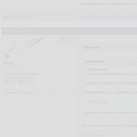
Вышеописанное правильнее сд
14.09.2022, 19:36:27
Ответить
|
Цитировать
|
Написать
|
От
Пошэ, помоги!
letrovada
14.09.2022, 19:36:2
basename
14.09.2022, 12:56
Буся
Участник
Пожелание:
нужна программка на С, ко
Откуда: мягкость кисы
Сообщения:
26 148
Рейтинг:
4878
/
103
Можешь накидать примерн
Бинарник хочу повесить ка
искажаю ситуацию
letrovada
Вышеописанное правильнее с
ты простую отрезалку файло
деревья умирают стоя