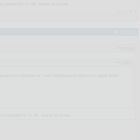
о делается, то ОК, иначе ты псина.
Рейтинг:
0
/
0
#149051
149050
148553
 процесса и грохала их, либо возвращала обратно старый файл.
то делается, то ОК, иначе ты псина.