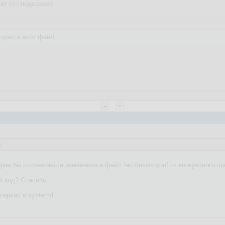
жет кто подскажет.
 срал в этот файл
8
рая бы отслеживала изменения в файл /etc/resolv.conf от конкретного п
 код? Спасибо.
 сервис в systemd