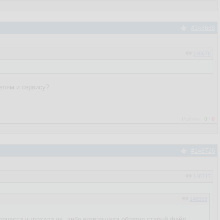
#148688
148676
телям и сервису?
Рейтинг:
0
/
0
#148726
148717
148553
процесса и грохала их, либо возвращала обратно старый файл.