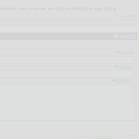
верное, хоть на джаве, но тогда интерпретатор надо ещё ))
Рейтинг:
0
/
0
#148730
148727
148726
148717
148553
го процесса и грохала их, либо возвращала обратно старый файл.
Нравится:
Горбатый ёж
Рейтинг:
1
/
0