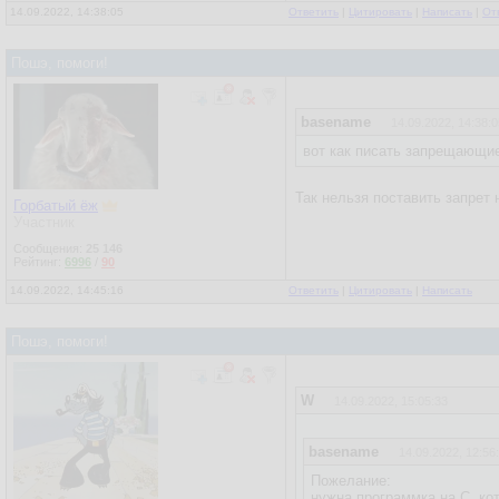
14.09.2022, 14:38:05
Ответить
|
Цитировать
|
Написать
|
От
Пошэ, помоги!
basename
14.09.2022, 14:38:0
вот как писать запрещающие
Так нельзя поставить запрет
Горбатый ёж
Участник
Сообщения:
25 146
Рейтинг:
6996
/
90
14.09.2022, 14:45:16
Ответить
|
Цитировать
|
Написать
Пошэ, помоги!
W
14.09.2022, 15:05:33
basename
14.09.2022, 12:56
Пожелание:
нужна программка на С, кот