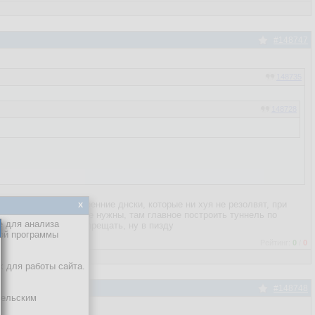
#148747
148735
148728
 он прописывает внутренние днски, которые ни хуя не резолвят, при
x
лючения они на хуй не нужны, там главное построить туннель по
е для анализа
ый раз разрешать, запрещать, ну в пизду
кой программы
Рейтинг:
0
/
0
х для работы сайта.
#148748
тельским