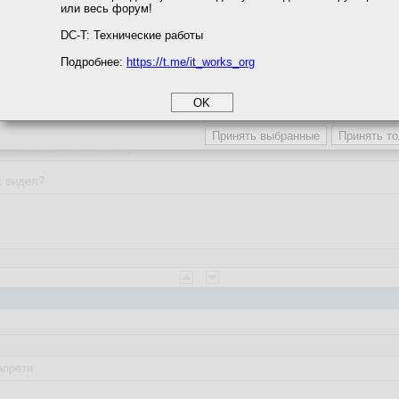
или весь форум!
соглашение
циальности
DC-T: Технические работы
:55
Подробнее:
https://t.me/it_works_org
okie
а статистики
етинга и рекламы
:09:19
 и лысоватой головой? )
к видел?
апрети