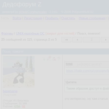
Дедофорум Z
powered by
simpleCommunicator
- 2.0.61 © 2026 Programmizd 02
Гость
Войти
|
Регистрация
|
Профиль
|
Очистить
Новые сообщения
|
Форумы
/
UNIX-подобные OC
[закрыт для гостей]
/
Пошэ, помоги!
25
сообщений из
115
, страница
2
из
5
2
Пошэ, помоги!
9288
14.09.2022, 14:32:57
https://habr.com/ru/company/k
Цитата
Таким образом доступ к файл
basename
Участник
это интересно, но там стать
Откуда: Из браузера
Сообщения:
31 189
Рейтинг:
4794
/
92