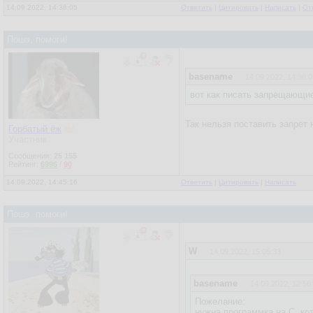
14.09.2022, 14:38:05
Ответить
|
Цитировать
|
Написать
|
От
Пошэ, помоги!
basename
14.09.2022, 14:38:0
вот как писать запрещающие
Так нельзя поставить запрет
Горбатый ёж
Участник
Сообщения:
25 155
Рейтинг:
6996
/
90
14.09.2022, 14:45:16
Ответить
|
Цитировать
|
Написать
Пошэ, помоги!
W
14.09.2022, 15:05:33
basename
14.09.2022, 12:56
Пожелание:
нужна программка на С, кот