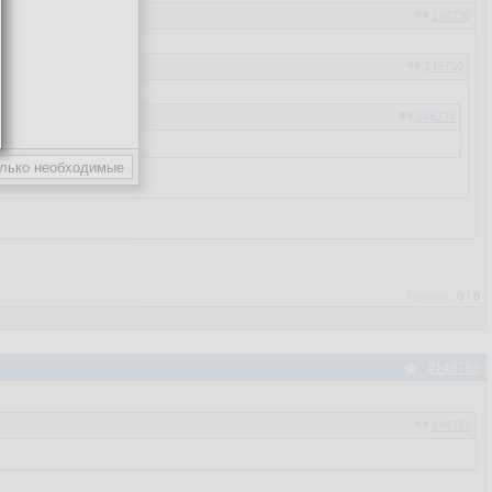
148736
148730
148727
148726
148717
Рейтинг:
0
/
0
#148766
148752