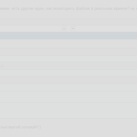
ями. есть другие идеи, как мониторить файлик в реальном врмени? ну на
:19
:56:38
которая бы отслеживала изменения в файл /etc/resolv.conf от конкретно
ный код? Спасибо.
как сервис в systemd
 лысоватой головой? )