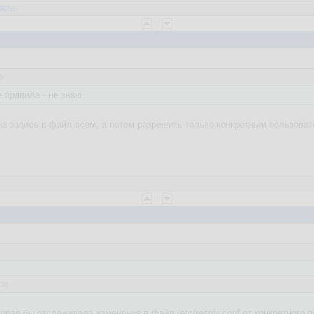
веты
5
 правила - не знаю.
 на запись в файл всем, а потом разрешить только конкретным пользова
:38
орая бы отслеживала изменения в файл /etc/resolv.conf от конкретного 