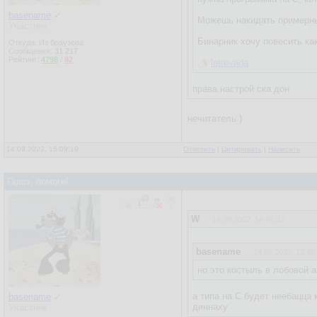
basename
✓
Можешь накидать примерны
Участник
Бинарник хочу повесить ка
Откуда: Из браузера
Сообщения:
31 217
Рейтинг:
4798
/
92
letrovada
права настрой ска дон
нечитатель )
14.09.2022, 15:09:19
Ответить
|
Цитировать
|
Написать
Пошэ, помоги!
W
14.09.2022, 14:46:37
basename
14.09.2022, 13:38
но это костыль в лобовой а
а типа на С будет неебацца 
basename
✓
диннаху
Участник