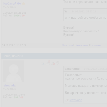
Так он и спрашивает, как, мо
Горбатый ёж
Участник
W
14.09.2022, 15:32:21
Сообщения:
25 155
Рейтинг:
6996
/
90
или настрой его чтобы он не
Бугога!
Континенту? Запретить?
Бугога!
14.09.2022, 15:37:22
Ответить
|
Цитировать
|
Написать
Пошэ, помоги!
basename
14.09.2022, 12:56:3
Пожелание:
нужна программка на С, кото
letrovada
Можешь накидать примерный
Участник
Бинарник хочу повесить как
Сообщения:
1 545
Рейтинг:
197
/
42
letrovada