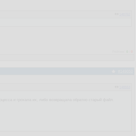
148762
Рейтинг:
0
/
0
#149050
148553
роцесса и грохала их, либо возвращала обратно старый файл.