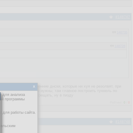
#148747
148735
148728
 он прописывает внутренние днски, которые ни хуя не резолвят, при
x
лючения они на хуй не нужны, там главное построить туннель по
е для анализа
ый раз разрешать, запрещать, ну в пизду
кой программы
Рейтинг:
0
/
0
х для работы сайта.
#148748
тельским