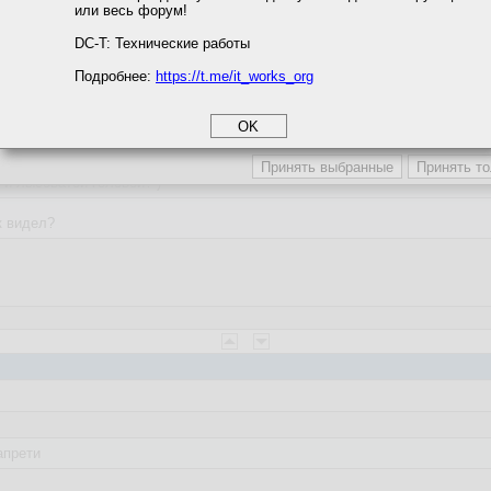
или весь форум!
соглашение
циальности
DC-T: Технические работы
:55
Подробнее:
https://t.me/it_works_org
okie
а статистики
етинга и рекламы
:09:19
 и лысоватой головой? )
к видел?
апрети