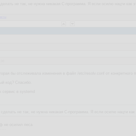
елать не так, не нужна никакая C-программа. Я если осилю нацти как эт
веты
7
:38
торая бы отслеживала изменения в файл /etc/resolv.conf от конкретного
ый код? Спасибо.
к сервис в systemd
делать не так, не нужна никакая C-программа. Я если осилю нацти как э
ф не осилил песа