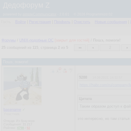
Дедофорум Z
powered by
simpleCommunicator
- 2.0.61 © 2026 Programmizd 02
Гость
Войти
|
Регистрация
|
Профиль
|
Очистить
Новые сообщения
|
Форумы
/
UNIX-подобные OC
[закрыт для гостей]
/
Пошэ, помоги!
25
сообщений из
115
, страница
2
из
5
2
Пошэ, помоги!
9288
14.09.2022, 14:32:57
https://habr.com/ru/company/k
Цитата
Таким образом доступ к файл
basename
✓
Участник
это интересно, но там стать
Откуда: Из браузера
Сообщения:
31 217
Рейтинг:
4798
/
92