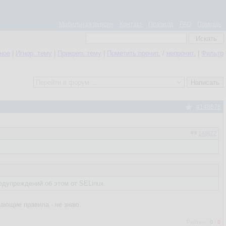
Мобильная версия
Контакт
Правила
FAQ
Помощь
нное
|
Игнор. тему
|
Прикреп. тему
|
Пометить прочит.
/
непрочит.
|
Фильтр
#148676
148672
редупреждений об этом от SELinux.
щающие правила - не знаю.
Рейтинг:
0
/
0