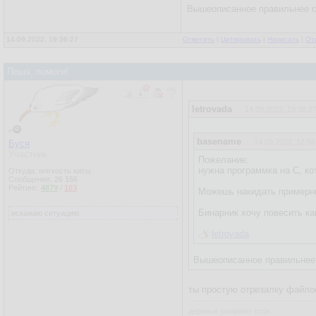
Вышеописанное правильнее сд
14.09.2022, 19:36:27
Ответить
|
Цитировать
|
Написать
|
От
Пошэ, помоги!
letrovada
14.09.2022, 19:36:2
basename
14.09.2022, 12:56
Буся
Участник
Пожелание:
нужна программка на С, ко
Откуда: мягкость кисы
Сообщения:
26 156
Рейтинг:
4879
/
103
Можешь накидать примерн
Бинарник хочу повесить ка
искажаю ситуацию
letrovada
Вышеописанное правильнее с
ты простую отрезалку файло
деревья умирают стоя