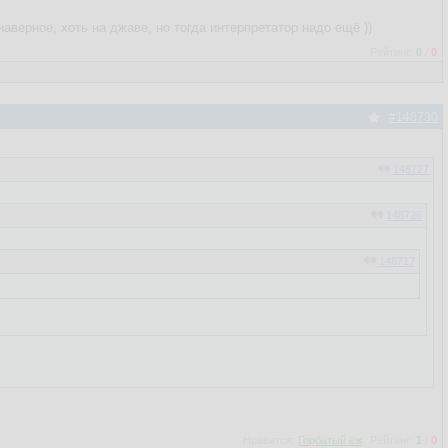
верное, хоть на джаве, но тогда интерпретатор надо ещё ))
Рейтинг:
0
/
0
#148730
148727
148726
148717
148553
го процесса и грохала их, либо возвращала обратно старый файл.
Нравится:
Горбатый ёж
Рейтинг:
1
/
0