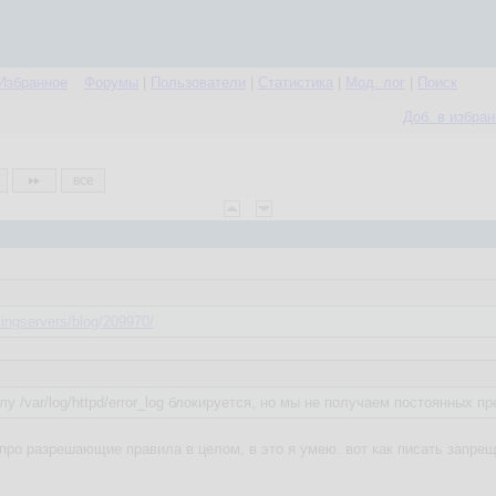
Избранное
Форумы
|
Пользователи
|
Статистика
|
Мод. лог
|
Поиск
Доб. в избра
все
ingservers/blog/209970/
у /var/log/httpd/error_log блокируется, но мы не получаем постоянных п
я про разрешающие правила в целом, в это я умею. вот как писать запре