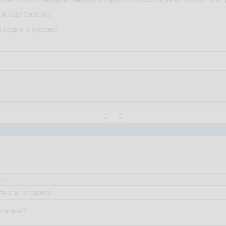
й код? Спасибо.
к сервис в systemd
:45
таке и некрасиво
красиво?