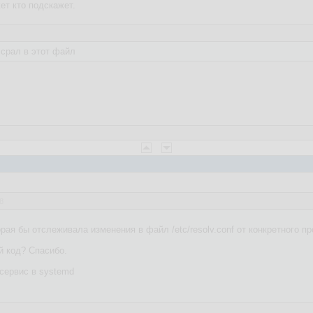
жет кто подскажет.
 срал в этот файл
8
рая бы отслеживала изменения в файл /etc/resolv.conf от конкретного п
 код? Спасибо.
 сервис в systemd