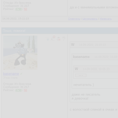
Откуда: Из браузера
Сообщения:
31 217
да и с минимальными вложени
Рейтинг:
4798
/
92
14.09.2022, 15:11:23
Ответить
|
Цитировать
|
Написать
Пошэ, помоги!
W
14.09.2022, 15:10:22
basename
14.09.2022, 15:09
W
14.09.2022, 15:05:33
...
basename
✓
Участник
basename
14.09.2022, 12
Откуда: Из браузера
нечитатель )
Сообщения:
31 217
Пожелание:
Рейтинг:
4798
/
92
нужна программка на С, 
даже не писатель
я девочка!
Можешь накидать пример
Бинарник хочу повесить 
с волостаой спиной в очках и
letrovada