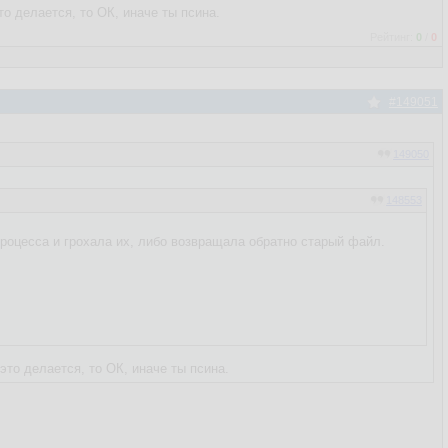
о делается, то ОК, иначе ты псина.
Рейтинг:
0
/
0
#149051
149050
148553
 процесса и грохала их, либо возвращала обратно старый файл.
то делается, то ОК, иначе ты псина.