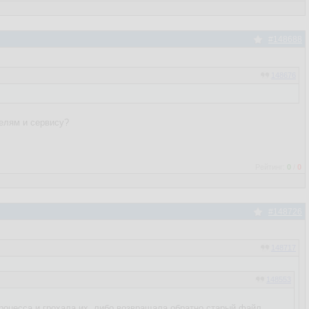
#148688
148676
телям и сервису?
Рейтинг:
0
/
0
#148726
148717
148553
процесса и грохала их, либо возвращала обратно старый файл.