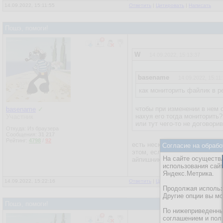
14.09.2022, 15:11:55
Ответить
|
Цитировать
|
Написать
права настрой ска дон
Пошэ, помоги!
W
14.09.2022, 15:13:37
basename
14.09.2022, 15:11
как мониторить файлик в 
чтобы при изменении в нем 
basename
✓
нахуя его тогда мониторить?
Участник
или тут чего-то не договори
Откуда: Из браузера
Сообщения:
31 217
Рейтинг:
4798
/
92
есть несколько впн, все они 
Согласие на обрабо
этом, если их удалить, он мо
На сайте осуществл
айпишнику. Запретить на запи
использования сай
Яндекс.Метрика.
14.09.2022, 15:22:16
Ответить
|
Цитировать
|
Написать
Продолжая использо
Другие опции вы м
Пошэ, помоги!
По нижеприведенны
соглашением и пол