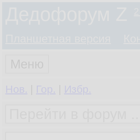
Дедофорум Z
2
Планшетная версия
Ко
Меню
Нов.
|
Гор.
|
Избр.