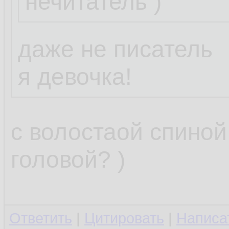
нечитатель )
Пожелание:
нужна программк
даже не писатель
отслеживала изм
я девочка!
/etc/resolv.conf 
и грохала их, л
с волостаой спиной
старый файл.
головой? )
Можешь накидат
Ответить
|
Цитировать
|
Написа