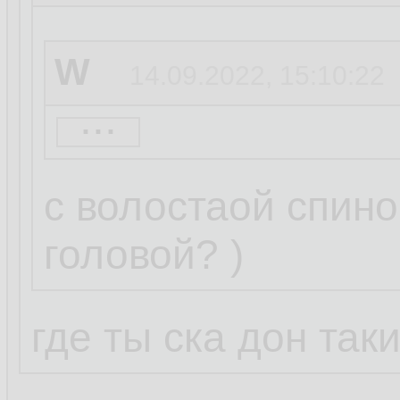
W
14.09.2022, 15:10:22
...
basename
14.09.20
с волостаой спино
головой? )
W
14.09.2022, 15:05:3
где ты ска дон так
...