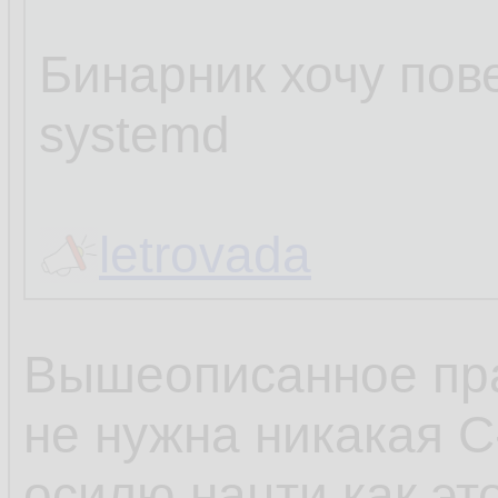
Бинарник хочу пове
systemd
letrovada
Вышеописанное пра
не нужна никакая C
осилю нацти как эт