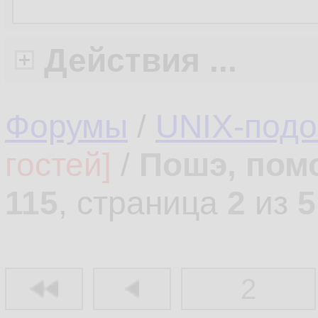
Действия ...
Форумы
/
UNIX-под
гостей]
/
Пошэ, пом
115
, страница
2
из
5
2