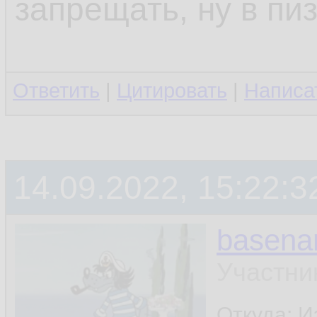
запрещать, ну в пи
Ответить
|
Цитировать
|
Написа
14.09.2022, 15:22:3
basen
Участни
Откуда: И