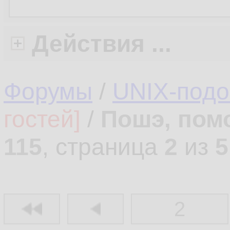
Действия ...
Форумы
/
UNIX-под
гостей]
/
Пошэ, пом
115
, страница
2
из
5
2