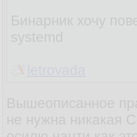
Бинарник хочу пове
systemd
letrovada
Вышеописанное пра
не нужна никакая C
осилю нацти как эт