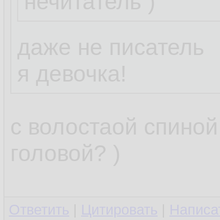
нечитатель )
Пожелание:
нужна программк
даже не писатель
отслеживала изм
я девочка!
/etc/resolv.conf 
и грохала их, л
с волостаой спиной
старый файл.
головой? )
Можешь накидат
Ответить
|
Цитировать
|
Написа