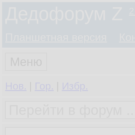
Дедофорум Z
2
Планшетная версия
Ко
Меню
Нов.
|
Гор.
|
Избр.