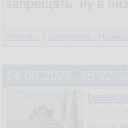
запрещать, ну в пи
Ответить
|
Цитировать
|
Написа
14.09.2022, 15:22:3
basen
Участни
Откуда: И