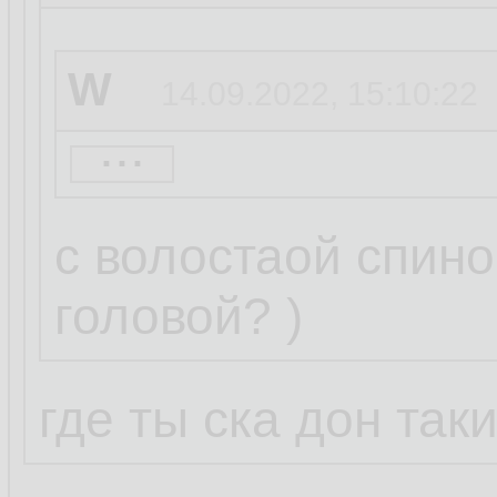
W
14.09.2022, 15:10:22
...
basename
14.09.20
с волостаой спино
головой? )
W
14.09.2022, 15:05:3
где ты ска дон так
...